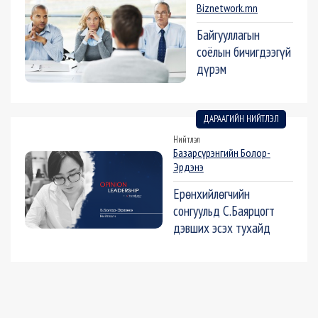
Biznetwork.mn
Байгууллагын
соёлын бичигдээгүй
дүрэм
ДАРААГИЙН НИЙТЛЭЛ
Нийтлэл
Базарсүрэнгийн Болор-
Эрдэнэ
Ерөнхийлөгчийн
сонгуульд С.Баярцогт
дэвших эсэх тухайд