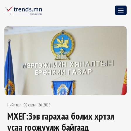
Нийтлэл
09 сарын 26, 2018
МХЕГ:Зэв гарахаа болих хүртэл
усаа гоожуулж байгаад