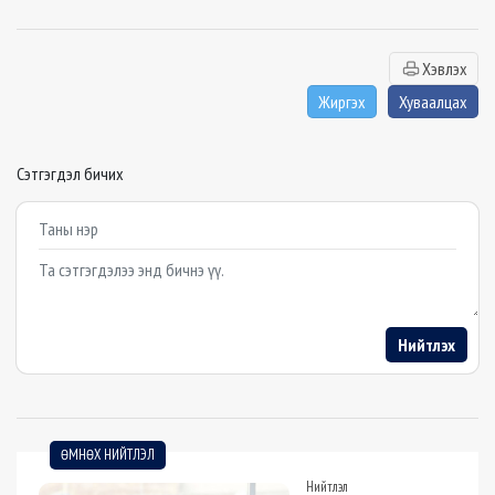
Хэвлэх
Жиргэх
Хуваалцах
Сэтгэгдэл бичих
Example textarea
Нийтлэх
ӨМНӨХ НИЙТЛЭЛ
Нийтлэл