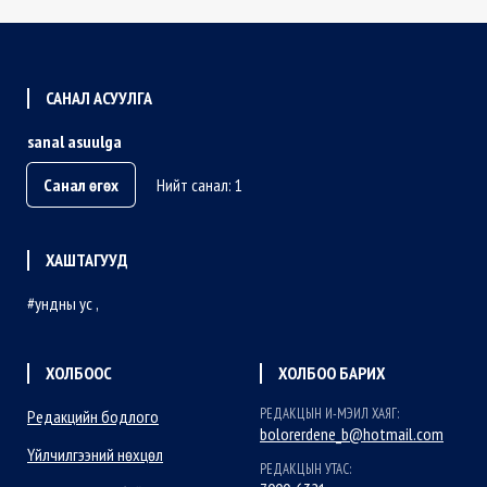
САНАЛ АСУУЛГА
sanal asuulga
Санал өгөх
Нийт санал: 1
ХАШТАГУУД
ундны ус
ХОЛБООС
ХОЛБОО БАРИХ
РЕДАКЦЫН И-МЭИЛ ХАЯГ:
Редакцийн бодлого
bolorerdene_b@hotmail.com
Үйлчилгээний нөхцөл
РЕДАКЦЫН УТАС: