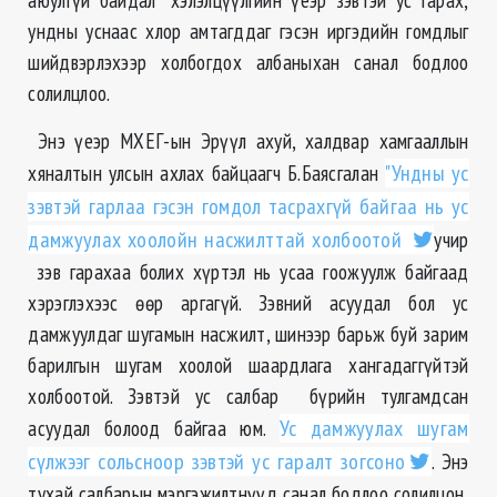
ундны уснаас хлор амтагддаг гэсэн иргэдийн гомдлыг
шийдвэрлэхээр холбогдох албаныхан санал бодлоо
солилцлоо.
Энэ үеэр МХЕГ-ын Эрүүл ахуй, халдвар хамгааллын
хяналтын улсын ахлах байцаагч Б.Баясгалан
"Ундны ус
зэвтэй гарлаа гэсэн гомдол тасрахгүй байгаа нь ус
дамжуулах хоолойн насжилттай холбоотой
учир
зэв гарахаа болих хүртэл нь усаа гоожуулж байгаад
хэрэглэхээс өөр аргагүй. Зэвний асуудал бол ус
дамжуулдаг шугамын насжилт, шинээр барьж буй зарим
барилгын шугам хоолой шаардлага хангадаггүйтэй
холбоотой. Зэвтэй ус салбар бүрийн тулгамдсан
асуудал болоод байгаа юм.
Ус дамжуулах шугам
сүлжээг сольсноор зэвтэй ус гаралт зогсоно
. Энэ
тухай салбарын мэргэжилтнүүд санал бодлоо солилцон,