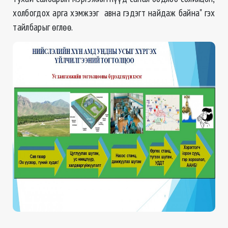
холбогдох арга хэмжээг авна гэдэгт найдаж байна" гэх
тайлбарыг өглөө.