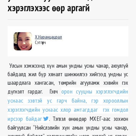
хэрэглэхээс өөр аргагүй
Х.Наранцацрал
Сэтгүүлч
Улсын хэмжээнд хүн амын ундны усны чанар, аюулгүй
байдалд жил бүр хяналт шинжилгээ хийгээд ундны ус
шаардлага хангасан, төмрийн агууламж хэвийн гэх
дүгнэлт гардаг. Гэвч
орон сууцны хэрэглэгчдийн
уснаас зэвтэй ус гарч байна, гэр хорооллын
хэрэглэгчдийн уснаас хлор амтагддаг гэх гомдол
ирсээр байдаг
. Тэгвэл өнөөдөр МХЕГ-аас зохион
байгуулсан “Нийслэлийн хүн амын ундны усны чанар,
аюулгүй байдал” хэлэлцүүлгийн үеэр зэвтэй ус гарах,