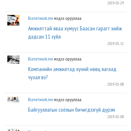
2019-01-29
Biznetwork.mn
мэдээ орууллаа.
Амжилттай яваа хүмүүс Баасан гарагт хийж
дадсан 11 зүйл
2019-01-11
Biznetwork.mn
мэдээ орууллаа.
Компанийн амжилтад хүний нөөц яагаад
чухал вэ?
2019-01-08
Biznetwork.mn
мэдээ орууллаа.
Байгууллагын соёлын бичигдээгүй дүрэм
2019-01-08