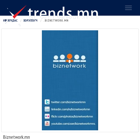
Toggl
naviga
НҮҮР ХУУДАС
ХЭРЭГЛЭГЧ
. BIZNETWORK.MN
Biznetwork.mn