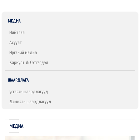
МЕДИА
Нийтлэл
Асуулт
Иргэний медиа
Хариулт & Сэтгэгдэл
ШААРДЛАГА
Үүсгэсэн шаардлагууд
Дэмжсэн шаардлагууд
МЕДИА