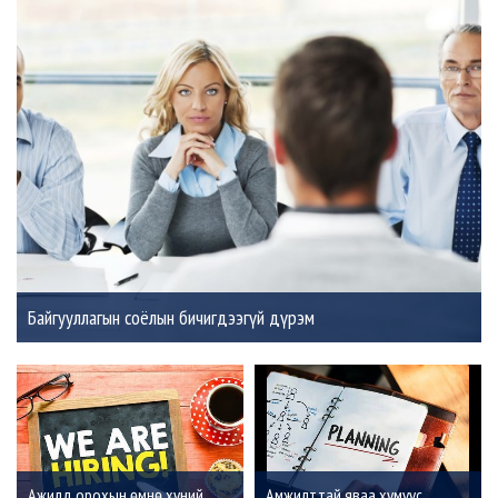
Байгууллагын соёлын бичигдээгүй дүрэм
Ажилд орохын өмнө хүний
Амжилттай яваа хүмүүс