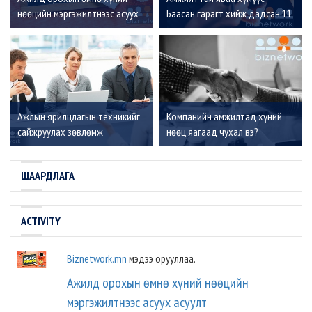
нөөцийн мэргэжилтнээс асуух
Баасан гарагт хийж дадсан 11
асуулт
зүйл
Ажлын ярилцлагын техникийг
Компанийн амжилтад хүний
сайжруулах зөвлөмж
нөөц яагаад чухал вэ?
ШААРДЛАГА
ACTIVITY
Biznetwork.mn
мэдээ орууллаа.
Ажилд орохын өмнө хүний нөөцийн
мэргэжилтнээс асуух асуулт