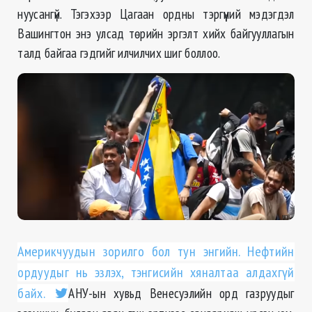
нуусангүй. Тэгэхээр Цагаан ордны тэргүүний мэдэгдэл
Вашингтон энэ улсад төрийн эргэлт хийх байгууллагын
талд байгаа гэдгийг илчилчих шиг боллоо.
Америкчуудын зорилго бол тун энгийн. Нефтийн
ордуудыг нь эзлэх, тэнгисийн хяналтаа алдахгүй
байх.
АНУ-ын хувьд Венесуэлийн орд газруудыг