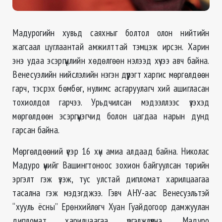
Мадурогийн хувьд саяхныг болтол олон нийтийн
жагсаал цуглаантай амжилттай тэмцэж ирсэн. Харин
энэ удаа эсэргүүцлийн хөдөлгөөн нэлээд хүчээ авч байна.
Венесуэлийн нийслэлийн нэгэн дүүрэгт харгис мөргөлдөөн
гарч, тэсрэх бөмбөг, нулимс асгаруулагч хий ашигласан
тохиолдол гарчээ. Урьдчилсан мэдээллээс үзэхэд
мөргөлдөөн эсэргүүцэгчид болон цагдаа нарын дунд
гарсан байна.
Мөргөлдөөний үеэр 16 хүн амиа алдаад байна. Николас
Мадуро үүнийг Вашингтоноос зохион байгуулсан төрийн
эргэлт гэж үзэж, тус улстай дипломат харилцаагаа
тасална гэж мэдэгджээ. Гэвч АНУ-аас Венесуэльтэй
“хууль ёсны” Ерөнхийлөгч Хуан Гуайдогоор дамжуулан
дипломат харилцаагаа үргэлжлүүлнэ, Мадуро