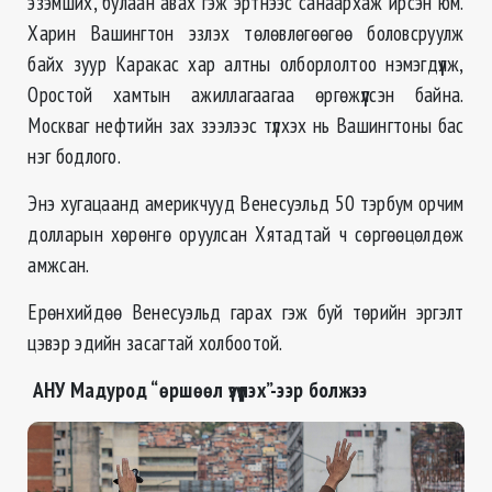
эзэмших, булаан авах гэж эртнээс санаархаж ирсэн юм.
Харин Вашингтон эзлэх төлөвлөгөөгөө боловсруулж
байх зуур Каракас хар алтны олборлолтоо нэмэгдүүлж,
Оростой хамтын ажиллагаагаа өргөжүүлсэн байна.
Москваг нефтийн зах зээлээс түлхэх нь Вашингтоны бас
нэг бодлого.
Энэ хугацаанд америкчууд Венесуэльд 50 тэрбум орчим
долларын хөрөнгө оруулсан Хятадтай ч сөргөөцөлдөж
амжсан.
Ерөнхийдөө Венесуэльд гарах гэж буй төрийн эргэлт
цэвэр эдийн засагтай холбоотой.
АНУ Мадурод “өршөөл үзүүлэх”-ээр болжээ