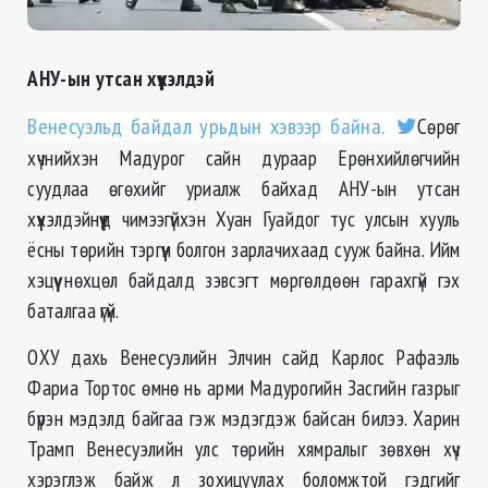
АНУ-ын утсан хүүхэлдэй
Венесуэльд байдал урьдын хэвээр байна.
Сөрөг
хүчнийхэн Мадурог сайн дураар Ерөнхийлөгчийн
суудлаа өгөхийг уриалж байхад АНУ-ын утсан
хүүхэлдэйнүүд чимээгүйхэн Хуан Гуайдог тус улсын хууль
ёсны төрийн тэргүүн болгон зарлачихаад сууж байна. Ийм
хэцүү нөхцөл байдалд зэвсэгт мөргөлдөөн гарахгүй гэх
баталгаа үгүй.
ОХУ дахь Венесуэлийн Элчин сайд Карлос Рафаэль
Фариа Тортос өмнө нь арми Мадурогийн Засгийн газрыг
бүрэн мэдэлд байгаа гэж мэдэгдэж байсан билээ. Харин
Трамп Венесуэлийн улс төрийн хямралыг зөвхөн хүч
хэрэглэж байж л зохицуулах боломжтой гэдгийг