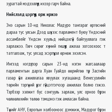
зурагтай мэдээллүүд ихээр гарч байна.
Нийслэлд цэргүүд орж иржээ
Энэ сарын 10-нд Николас Мадуро тангараг өргөсний
дараа тус улсын Дээд шүүхээс парламент буюу Үндэсний
ассамблейг Үндсэн хуульд нийцэхгүй байгууллага гэж
зарлажээ. Гэвч сөрөг хүчний гишүүд ажлаа зогсоохоос т
татгалзаж, тус улсад эсэргүүцэл өрнөж эхэлсэн.
Ингээд нэгдүгээр сарын 23-нд нэгэн жагсаалаар
парламентын дарга Хуан Гуайдо өөрийгөө түр Засгийн
газар үйл ажиллагаа явуулах хугацаанд Венесуэлийн
төрийн тэргүүний үүрэг гүйцэтгэгчээр ажиллах болно гэжээ.
Тэрбээр ээлжит бус сонгууль зарлаж, улс орноо бүрэн
чөлөөлөхийн төлөө тэмцэнэ гэж амласан байна.
Түүнийг АНУ, Европын холбооноос дэмжиж, Мадурог бүрэн