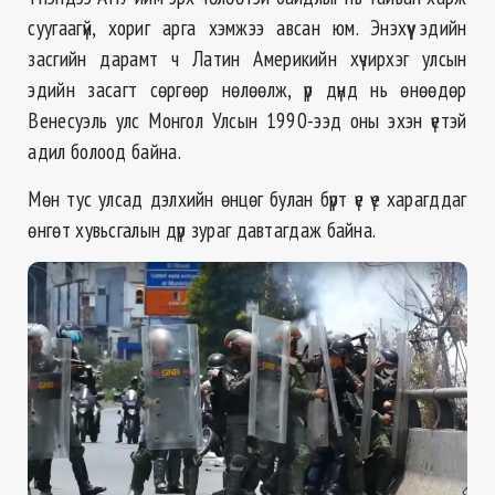
суугаагүй, хориг арга хэмжээ авсан юм. Энэхүү эдийн
засгийн дарамт ч Латин Америкийн хүчирхэг улсын
эдийн засагт сөргөөр нөлөөлж, үр дүнд нь өнөөдөр
Венесуэль улс Монгол Улсын 1990-ээд оны эхэн үетэй
адил болоод байна.
Мөн тус улсад дэлхийн өнцөг булан бүрт үе үе харагддаг
өнгөт хувьсгалын дүр зураг давтагдаж байна.