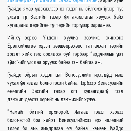
Гуайдо ямар үндэслэлээр вэ гэдэг нь ойлгомжгүйгээр тус
улсад түр Засгийн газар үйл ажиллагаа явуулж байх
хугацаанд өөрийгөө түр төрийн тэргүүнээр зарлажээ.
Ийнхүү өөрөө Үндсэн хуулиа зөрчиж, жинхэнэ
Ерөнхийлөгөө хүлээн зөвшөөрөхөөс татгалзан төрийн
эргэлт хийх гэж оролдож буй тэрбээр “ардчиллын үнэт
зүйлс”-ийг улсдаа оруулж байна гэж байгаа аж.
Гуайдо ойрын хэдэн цаг Венесуэлийн ирээдүйд маш
чухал үйл явдал болно гэсэн байна. Тэрбээр Венесуэлийн
өнөөгийн Засгийн газар огт хуваагдаагүй гээд
дэмжигчдээсээ өөрийг нь дэмжихийг хүсчээ.
“Намайг битгий орхиорой. Яагаад гэвэл хэрвээ
боломжтой бол хайрт Венесуэлийнхээ эрх чөлөөний
төлөө би амь амьдралаа өгч байна” хэмээн Гуайдо