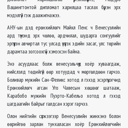
Вашингтонтой дипломат харилцаа таслах бүрэн эрх
мэдэлгүй гэж даажигнажээ.
АНУ-ын дэд ерөнхийлөгч Майкл Пенс ч Венесуэлийн
ард түмэнд эрх чөлөө, ардчилал, шударга сонгуулийг
эргүүлэн авчиртал тус улсад үзүүлэх эдийн засаг, улс төрийн
дарамтаа зогсоохгүй хэмээсэн байна.
Энэ асуудлаас болж венесуэльчүүд хоёр хуваагдаж,
нийслэлд төдийгүй өөр хотуудад ч мөргөлдөөн гарчээ.
Боливар мужийн Сан-Феликс хотод л гэхэд эсэргүүцэгчид
Ерөнхийлөгч агсан Уго Чавесын хөшөөг шатааж,
Карабобо мужийн Пуэрто-Кабельо хотод л гэхэд
цагдаагийн байрыг галдсан хэрэг гарчээ.
Олон нийтийн сүлжээгээр Венесуэлийн жинхэнэ болон
өөрийгөө зарлан тунхаласан хоёр Ерөнхийлөгчийн