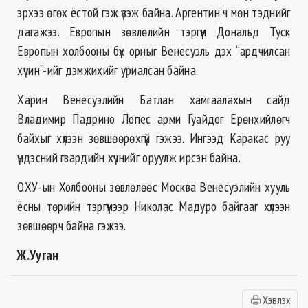
эрхээ өгөх ёстой гэж үзэж байна. Аргентин ч мөн тэднийг
дагажээ. Европын зөвлөлийн тэргүүн Дональд Туск
Европын холбооны бүх орныг Венесуэль дэх “ардчилсан
хүчин”-ийг дэмжихийг уриалсан байна.
Харин Венесуэлийн Батлан хамгаалахын сайд
Владимир Падрино Лопес арми Гуайдог Ерөнхийлөгч
байхыг хүлээн зөвшөөрөхгүй гэжээ. Ингээд Каракас руу
үндэсний гвардийн хүчнийг оруулж ирсэн байна.
ОХУ-ын Холбооны зөвлөлөөс Москва Венесуэлийн хууль
ёсны төрийн тэргүүнээр Николас Мадуро байгааг хүлээн
зөвшөөрч байна гэжээ.
Ж.Ууган
Хэвлэх