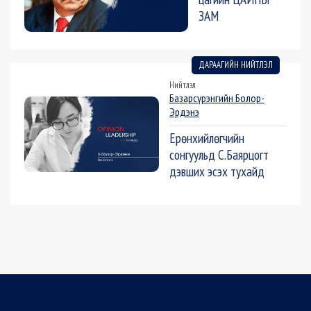
ЗАМ
ДАРААГИЙН НИЙТЛЭЛ
Нийтлэл
Базарсүрэнгийн Болор-
Эрдэнэ
Ерөнхийлөгчийн
сонгуульд С.Баярцогт
дэвших эсэх тухайд