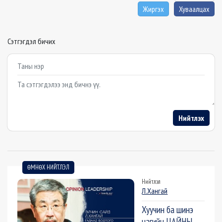
Жиргэх
Хуваалцах
Сэтгэгдэл бичих
Example textarea
Нийтлэх
ӨМНӨХ НИЙТЛЭЛ
Нийтлэл
Л.Хангай
Хуучин ба шинэ
цагийн ЦАЙНЫ