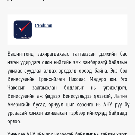
trends.mn
Вашингтонд захирагдахаас татгалзсан дэлхийн бас
нэгэн удирдагч олон нийтийн эмх замбараагүй байдлын
улмаас суудлаа алдах эрсдэлд ороод байна. Энэ бол
Венесуэлийн Ерөнхийлөгч Николас Мадуро юм. Уго
Чавесыг залгамжлан бодлогыг нь үргэлжлүүлэгч,
Венесуэлийн аж үйлдвэр Венесуэльдээ үлдээсэй, Латин
Америкийн бусад орнууд шиг хөрөнгө нь АНУ руу бүү
урсаасай хэмээн ажилласан тэрбээр ийнхүү хүнд байдалд
орлоо.
Үнэндээ АНУ ийм эрх чөлөөтэй байдлыг нь тайван харж