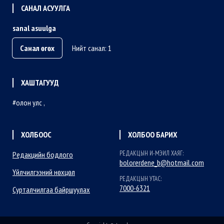
САНАЛ АСУУЛГА
sanal asuulga
Санал өгөх
Нийт санал: 1
ХАШТАГУУД
олон улс
ХОЛБООС
ХОЛБОО БАРИХ
РЕДАКЦЫН И-МЭИЛ ХАЯГ:
Редакцийн бодлого
bolorerdene_b@hotmail.com
Үйлчилгээний нөхцөл
РЕДАКЦЫН УТАС:
7000-6321
Сурталчилгаа байршуулах