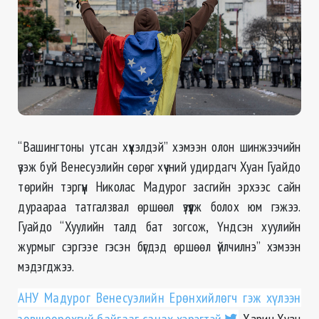
“Вашингтоны утсан хүүхэлдэй” хэмээн олон шинжээчийн
үзэж буй Венесуэлийн сөрөг хүчний удирдагч Хуан Гуайдо
төрийн тэргүүн Николас Мадурог засгийн эрхээс сайн
дураараа татгалзвал өршөөл үзүүлж болох юм гэжээ.
Гуайдо “Хуулийн талд бат зогсож, Үндсэн хуулийн
журмыг сэргээе гэсэн бүгдэд өршөөл үйлчилнэ” хэмээн
мэдэгджээ.
АНУ Мадурог Венесуэлийн Ерөнхийлөгч гэж хүлээн
зөвшөөрөхгүй байгааг санах хэрэгтэй
. Харин Хуан