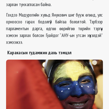
зарлан тунхагласан байна.
Гэхдээ Мадурогийн хувьд Янукович шиг бууж өгөөд, улс
орноосоо гарах бодолгүй байгаа бололтой. Тэрбээр
парламентын дарга, өдгөө өөрийгөө төрийн тэргүүн
хэмээн зарлах болсон Гуайдог “АНУ-ын утсан хүүхэлдэй”
хэмээжээ.
Каракасын гудамжин дахь тэмцэл