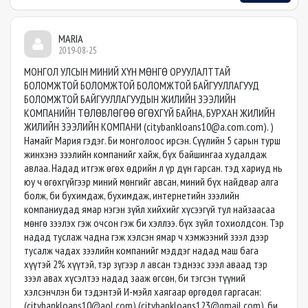
MARIA
2019-08-25
МОНГОЛ УЛСЫН МИНИЙ ХҮН МӨНГӨ ОРУУЛАЛТТАЙ
БОЛОМЖТОЙ БОЛОМЖТОЙ БОЛОМЖТОЙ БАЙГУУЛЛАГУУД
БОЛОМЖТОЙ БАЙГУУЛЛАГУУДЫН ЖИЛИЙН ЗЭЭЛИЙН
КОМПАНИЙН ТӨЛӨВЛӨГӨӨ ӨГӨХГҮЙ БАЙНА, БУРХАН ЖИЛИЙН
ЖИЛИЙН ЗЭЭЛИЙН КОМПАНИ (
citybankloans10@a.com.com
). )
Намайг Мария гэдэг. Би монголоос ирсэн. Сүүлийн 5 сарын турш
жинхэнэ зээлийн компанийг хайж, бүх байшингаа худалдаж
авлаа. Надад итгэж өгөх өдрийн л үр дүн гарсан. тэд хариуд нь
юу ч өгөхгүйгээр миний мөнгийг авсан, миний бүх найдвар алга
болж, би бухимдаж, бухимдаж, интернетийн зээлийн
компаниудад ямар нэгэн зүйл хийхийг хүсээгүй тул найзаасаа
мөнгө зээлэх гэж очсон гэж би хэллээ. бүх зүйл тохиолдсон. Тэр
надад туслаж чадна гэж хэлсэн ямар ч хэмжээний зээл дээр
тусалж чадах зээлийн компанийг мэддэг надад маш бага
хүүтэй 2% хүүтэй, тэр зүгээр л авсан тэднээс зээл аваад тэр
зээл авах хүсэлтээ надад зааж өгсөн, би тэгсэн түүний
хэлсэнчлэн би тэдэнтэй И-мэйл хаягаар өргөдөл гаргасан:
(
citybankloans10@aol.com
) (
citybankloans123@gmail.com
), би