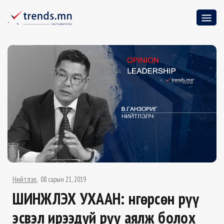
Нийтлэл
08 сарын 21, 2019
ШИНЖЛЭХ УХААН: Өнгөрсөн рүү
эсвэл ирээдүй рүү аялж болох