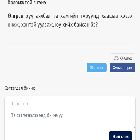
боломжтой л гэнэ.
Өнгөрсөн рүү аялбал та хамгийн түрүүнд хаашаа хэзээ
очиж, хэнтэй уулзаж, юу хийх байсан бэ?
Хэвлэх
Жиргэх
Хуваалцах
Сэтгэгдэл бичих
Example textarea
Нийтлэх