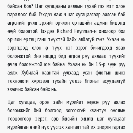
байсан бол? Цаг хугацааны аяллын тухай гэх мэт олон
парадокс бий. Гэхдээ яаж ч цаг хугацаагаар аялсан бай
өнгөрснийг өөрчлөх эрхийг орчлон ертөнцийн админ бидэнд
өгөөгүй бололтой. Гэхдээ Richard Feynman-н онолоор бол
орчлон ертөнц ганц түүхтэй байх албагүй гэнэ. Ухаан нь
зэрэгцээд олон өөр түүх нэг зэрэг бичигдээд явах
боломжтой. Энэ нөхцөлд бид өнгөрсөн рүү аялаад түүхийг
өөрчлөх боломжтой юм байна. Ухаан нь би 13-р зуун руу
аялж Хубилай хаантай уулзаад усан флотын шинэ
технологи хүргэвэл тухайн үедээ Японыг асуудалгүй
эзэлчих байсан байх нь.
Цаг хугацаа, орон зайн мурийлт өнгөрсөн рүү аялах
боломжийг бий болгоод зогсохгүй квантум онолын
тооцоогоор эерэг, сөрөг бөөмсийн хөдөлгөөн цаг хугацааг
мурийлган өтний нүх үүсгэх хангалттай их энерги гаргах