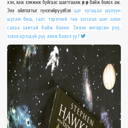
хэн, яаж хэмжиж буйгаас шалтгаалж өөр өөр байж болох аж.
Энэ ойлголтыг гүнзгийрүүлбэл
цаг хугацаа шулуун
шугам биш, галт тэрэгний төв зогсоол шиг олон
салаа замтай байж болно. Тэгвэл өнгөрсөн рүү,
эсвэл ирээдүй рүү аялж болох уу?