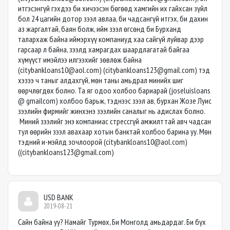
итгэсэнгүй гэхдээ би хичээсэн бөгөөд хамгийн их гайхсан зүйл
бол 24 цагийн дотор зээл авлаа, би чадсангүй итгэх, би дахин
аз жаргалтай, баян болж, ийм зээл өгсөнд би Бурханд
талархаж байна иймэрхүү компаниуд хаа сайгүй луйвар дээр
гарсаар л байна, зээлд хамрагдах шаардлагатай байгаа
хүмүүст имэйлээ илгээхийг зөвлөж байна
(
citybankloans10@aol.com
) (
citybankloans123@gmail.com
) тэд
хэзээ ч таныг алдахгүй, мөн таны амьдрал минийх шиг
өөрчлөгдөх болно. Та яг одоо холбоо бариарай (joseluisloans
@ gmailcom) холбоо барьж, тэднээс зээл ав, бурхан Жозе Луис
зээлийн фирмийг жинхэнэ зээлийн саналыг нь адислах болно.
Миний зээлийг энэ компаниас стрессгүй амжилттай авч чадсан
тул өөрийн зээл авахаар хотын банктай холбоо барина уу. Мөн
тэдний и-мэйлд зочлоорой (
citybankloans10@aol.com
)
((
citybankloans123@gmail.com
)
USD BANK
2019-08-21
Сайн байна уу? Намайг Турмөх, Би Монголд амьдардаг. Би бүх