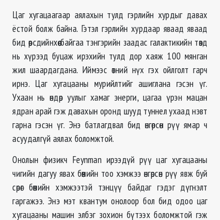
Цаг хугацаагаар аялахын тулд гэрлийн хурдыг давах
ёстой болж байна. Гэтэл гэрлийн хурдаар яваад яваад
бид өөрсдийнхөө байгаа тэнгэрийн заадас галактикийн төвд
нь хүрээд буцаж ирэхийн тулд дор хаяж 100 мянган
жил шаардагдана. Иймээс өтний нүх гэх ойлголт гарч
ирнэ. Цаг хугацааны мурийлтийг ашиглана гэсэн үг.
Ухаан нь өндөр уулыг хамаг энерги, цагаа үрэн мацан
ядран арай гэж давахын оронд шууд туннел ухаад нэвт
гарна гэсэн үг. Энэ батлагдвал бид өнгөрсөн рүү ямар ч
асуудалгүй аялах боломжтой.
Онолын физикч Feynman ирээдүй рүү цаг хугацааны
чигийн дагуу явах бөөмийн тоо хэмжээ өнгөрсөн рүү явж буй
сөрөг бөөмийн хэмжээтэй тэнцүү байдаг гэдэг дүгнэлт
гаргажээ. Энэ мэт квантум онолоор бол бид одоо цаг
хугацааны машин элбэг зохион бүтээх боломжтой гэж