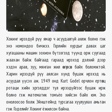
Хокинг ирээдүй рүү ямар ч асуудалгүй аялж болно гэж
энэ номондоо бичжээ. Гэрлийн хурдыг давах цаг
хугацааны машин зохион бүтээгээд түүнд орж суугаад
жаахан байж байгаад гараад ирэхэд дэлхий дээр
хэдэн арав, зуу, мянган жил өнгөрсөн байх боломжтой.
Харин ирээдүй рүү аялсан хүнд буцаж ирэхэд нь
асуудал үүсэх аж. 1949 онд Kurt Godel орчлон ертөнц
ротаци хийн эргэлддэг тул ирээдүйгээс буцаж ирж
болно гэж математик томъёо хийсэн байх юм. Энэ
онолоосоо болж Эйнштейнд турсагаа хуулуулах амьтан
гэж Годелийг Хокинг ёжилсон байна.