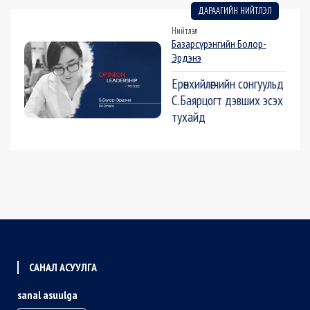
ДАРААГИЙН НИЙТЛЭЛ
Нийтлэл
Базарсүрэнгийн Болор-
Эрдэнэ
Ерөнхийлөгчийн сонгуульд
С.Баярцогт дэвших эсэх
тухайд
САНАЛ АСУУЛГА
sanal asuulga