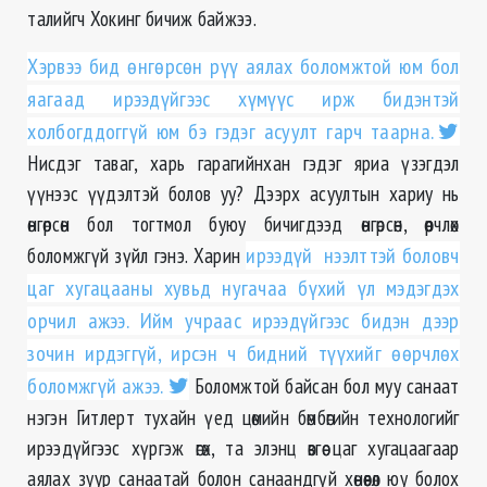
талийгч Хокинг бичиж байжээ.
Хэрвээ бид өнгөрсөн рүү аялах боломжтой юм бол
яагаад ирээдүйгээс хүмүүс ирж бидэнтэй
холбогддоггүй юм бэ гэдэг асуулт гарч таарна.
Нисдэг таваг, харь гарагийнхан гэдэг яриа үзэгдэл
үүнээс үүдэлтэй болов уу? Дээрх асуултын хариу нь
өнгөрсөн бол тогтмол буюу бичигдээд өнгөрсөн, өөрчлөх
боломжгүй зүйл гэнэ. Харин
ирээдүй нээлттэй боловч
цаг хугацааны хувьд нугачаа бүхий үл мэдэгдэх
орчил ажээ. Ийм учраас ирээдүйгээс бидэн дээр
зочин ирдэггүй, ирсэн ч бидний түүхийг өөрчлөх
боломжгүй ажээ.
Боломжтой байсан бол муу санаат
нэгэн Гитлерт тухайн үед цөмийн бөмбөгийн технологийг
ирээдүйгээс хүргэж өгөх, та элэнц өвгөө цаг хугацаагаар
аялах зуур санаатай болон санаандгүй хөнөөвөл юу болох