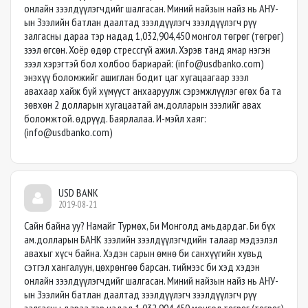
онлайн зээлдүүлэгчдийг шалгасан. Миний найзын найз нь АНУ-
ын Зээлийн батлан даалтад зээлдүүлэгч зээлдүүлэгч рүү
залгасны дараа тэр надад 1,032,904,450 монгол төгрөг (төгрөг)
зээл өгсөн. Хоёр өдөр стрессгүй ажил. Хэрэв танд ямар нэгэн
зээл хэрэгтэй бол холбоо бариарай: (
info@usdbanko.com
)
энэхүү боломжийг ашиглан бодит цаг хугацаагаар зээл
авахаар хайж буй хүмүүст анхааруулж сэрэмжлүүлэг өгөх ба та
зөвхөн 2 долларын хугацаатай ам.долларын зээлийг авах
боломжтой. өдрүүд. Баярлалаа. И-мэйл хаяг:
(
info@usdbanko.com
)
USD BANK
2019-08-21
Сайн байна уу? Намайг Турмөх, Би Монголд амьдардаг. Би бүх
ам.долларын БАНК зээлийн зээлдүүлэгчдийн талаар мэдээлэл
авахыг хүсч байна. Хэдэн сарын өмнө би санхүүгийн хувьд
сэтгэл хангалуун, цөхрөнгөө барсан. тиймээс би хэд хэдэн
онлайн зээлдүүлэгчдийг шалгасан. Миний найзын найз нь АНУ-
ын Зээлийн батлан даалтад зээлдүүлэгч зээлдүүлэгч рүү