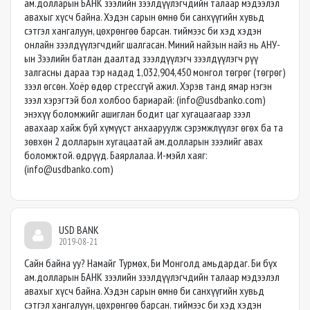
ам.долларын БАНК зээлийн зээлдүүлэгчдийн талаар мэдээлэл
авахыг хүсч байна. Хэдэн сарын өмнө би санхүүгийн хувьд
сэтгэл хангалуун, цөхрөнгөө барсан. тиймээс би хэд хэдэн
онлайн зээлдүүлэгчдийг шалгасан. Миний найзын найз нь АНУ-
ын Зээлийн батлан даалтад зээлдүүлэгч зээлдүүлэгч рүү
залгасны дараа тэр надад 1,032,904,450 монгол төгрөг (төгрөг)
зээл өгсөн. Хоёр өдөр стрессгүй ажил. Хэрэв танд ямар нэгэн
зээл хэрэгтэй бол холбоо бариарай: (
info@usdbanko.com
)
энэхүү боломжийг ашиглан бодит цаг хугацаагаар зээл
авахаар хайж буй хүмүүст анхааруулж сэрэмжлүүлэг өгөх ба та
зөвхөн 2 долларын хугацаатай ам.долларын зээлийг авах
боломжтой. өдрүүд. Баярлалаа. И-мэйл хаяг:
(
info@usdbanko.com
)
USD BANK
2019-08-21
Сайн байна уу? Намайг Турмөх, Би Монголд амьдардаг. Би бүх
ам.долларын БАНК зээлийн зээлдүүлэгчдийн талаар мэдээлэл
авахыг хүсч байна. Хэдэн сарын өмнө би санхүүгийн хувьд
сэтгэл хангалуун, цөхрөнгөө барсан. тиймээс би хэд хэдэн