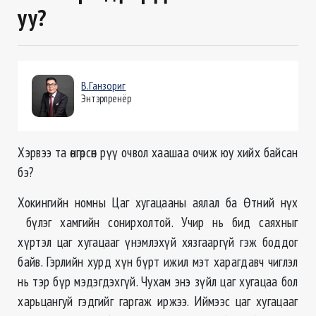
уу?
В.Ганзориг
Энтэрпренёр
Хэрвээ та өнгөрсөн рүү очвол хаашаа очиж юу хийх байсан
бэ?
Хокингийн номны Цаг хугацааны аялал ба Өтний нүх
бүлэг хамгийн сонирхолтой. Учир нь бид саяхныг
хүртэл цаг хугацааг үнэмлэхүй хязгааргүй гэж боддог
байв. Гэрлийн хурд хүн бүрт ижил мэт харагдавч чиглэл
нь тэр бүр мэдэгдэхгүй. Чухам энэ зүйл цаг хугацаа бол
харьцангуй гэдгийг гаргаж иржээ. Иймээс цаг хугацааг