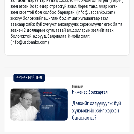
залгасны дараа тэр надад 1,032,904,450 монгол төгрөг (төгрөг)
зээл өгсөн. Хоёр өдөр стрессгүй ажил. Хэрэв танд ямар нэгэн
зээл хэрэгтэй бол холбоо бариарай: (
info@usdbanko.com
)
энэхүү боломжийг ашиглан бодит цаг хугацаагаар зээл
авахаар хайж буй хүмүүст анхааруулж сэрэмжлүүлэг өгөх ба та
зөвхөн 2 долларын хугацаатай ам.долларын зээлийг авах
боломжтой. өдрүүд. Баярлалаа. И-мэйл хаяг:
(
info@usdbanko.com
)
ӨМНӨХ НИЙТЛЭЛ
Нийтлэл
Инженер Золжаргал
Дэлхийг халууцуулж буй
хүлэмжийн хийг хэрхэн
багасгах вэ?