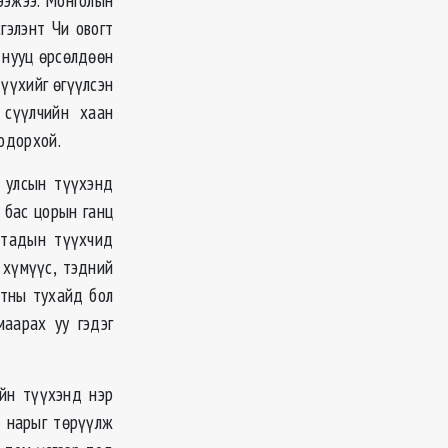
гэлэнт Чи овогт
 нууц өрсөлдөөн
үүхийг өгүүлсэн
 сүүлчийн хаан
тодорхой.
 улсын түүхэнд
 бас цорын ганц
ятадын түүхчид
 хүмүүс, тэдний
атны тухайд бол
аарах уу гэдэг
ийн түүхэнд нэр
 нарыг төрүүлж