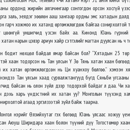
аны ордонд жирийн аягачингаар сонгогдон орсон хосгүй үзэс
арга заль, эелдэг зөөлөн ааш зангаар ордны эмс хатадын далд
он гарч хожмоо их хатанд өргөмжлөгдөж байгаа сонирхолтой т
г цөөнгүй уншигчид үзсэн байх аа. Кинонд Юань гүрний
 хатан нарын цэвэр ариун хайр сэтгэлийг магтан дуулсан нь ч 
хэн бодит нөхцөл байдал ямар байсан бол? “Хятадын 25 төр
гтэй хаан тодорсон нь Тан улсын Ү Зө Тянь хатан хаан бөгөөд
й их хатан өргөмжлөгдсөн нь Ци хуанхоу бөлгөө.” хэмээн х
Үнэндээ Тан улсын хаад сурвалжтангууд бүгд Сяньби угсааны
гчид байсан нь олон зүйл дээр тодорхой байдаг л даа. Чи х
н дэхь харь үндэстний их хатан уу? Монголын түүхэнд хам
онирхолтой агаад эргэлзээтэй зүйл байж таарна.
онгол нэрийг Өлзийхутаг гэх бөгөөд Юань улсаас хожуу үе
асан Аюуш Ширидара хаан болон түүний дүү Тогостөмөр хаан