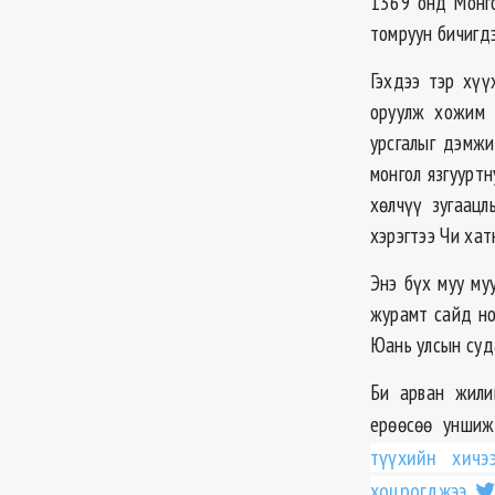
1369 онд Монго
томруун бичигдэ
Гэхдээ тэр хүү
оруулж хожим 
урсгалыг дэмжи
монгол язгуурт
хөлчүү зугаацл
хэрэгтээ Чи хат
Энэ бүх муу му
журамт сайд но
Юань улсын суда
Би арван жили
ерөөсөө уншиж
түүхийн хичэ
хоцрогджээ.