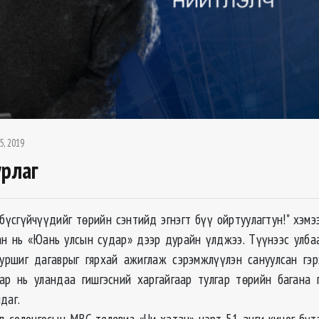
5, 2019
урлаг
 бүсгүйчүүдийг төрийн сэнтийд эгнэгт бүү ойртуулагтун!" хэм
ан нь «Юань улсын судар» дээр дурайн үлджээ. Түүнээс улба
ршиг дагаврыг гярхай ажиглаж сэрэмжлүүлэн сануулсан гэр
ар нь уландаа гишгэсний харгайгаар тулгар төрийн багана 
даг.
д солонгосын MBC телевиз «Чи хатан» нэрт 51 анги киног бүт