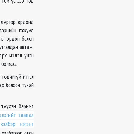
 том үсгээр тод
ы дүрээр ордонд
тарнийн гажууд
аны ордон болон
утгалдан автаж,
 эрх мэдэл үнэн
 болжээ.
 төдийгүй итгэл
эх болсон тухай
 түүхэн баримт
длэгийг заавал
хэлбэр нэгэнт
 хэлбэрээр олон