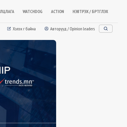
ЛЦЛАГА
WATCHDOG
ACTION
НЭВТРЭХ / БҮРТГҮҮЛЭХ
Хэлэх үг байна
Авторууд / Opinion leaders