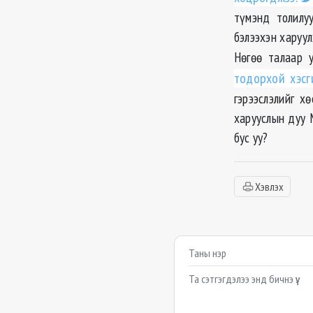
түмэнд толилу
бэлээхэн харуул
Нөгөө талаар 
тодорхой хэс
гэрээслэлийг х
харууслын дуу 
бус уу?
Хэвлэх
Сэтгэгдэл бичих
Example textarea