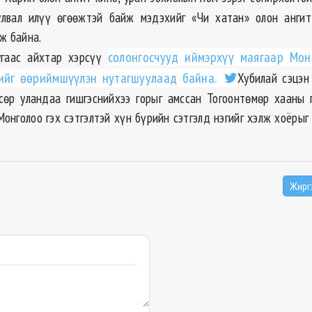
улвал илүү өгөөжтэй байж мэдэхийг «Чи хатан» олон анги
ж байна.
угаас айхтар хэрсүү
солонгосчууд иймэрхүү маягаар Мон
гийг өөриймшүүлэн нутагшуулаад байна.
Хубилай сэцэн
өсөр уландаа гишгэснийхээ горыг амссан Тогоонтөмөр хааны 
Монголоо гэх сэтгэлтэй хүн бүрийн сэтгэлд нэгийг хэлж хоёрыг
Жирг