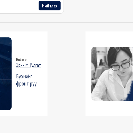
Нийтлэх
Нийтлэл
Эрин М.Тулгат
Бүхнийг
фронт руу