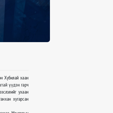
ээн Хубилай хаан
атай үүдэн гарч
ээслэлийг ухаан
ганхан хугарсан
ээжээ. Монголын