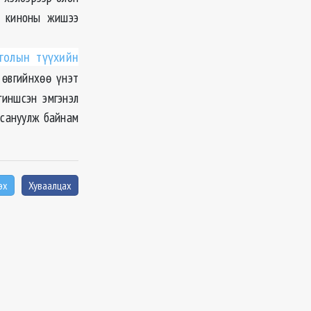
т киноны жишээ
голын түүхийн
 өвгийнхөө үнэт
гиншсэн эмгэнэл
 сануулж байнам
эх
Хуваалцах