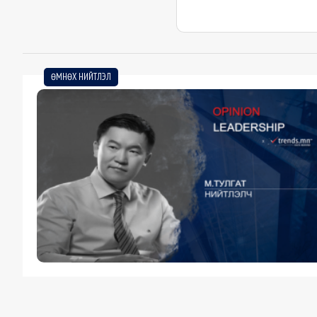
ӨМНӨХ НИЙТЛЭЛ