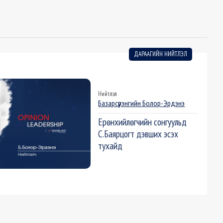
ДАРААГИЙН НИЙТЛЭЛ
Нийтлэл
Базарсүрэнгийн Болор-Эрдэнэ
Ерөнхийлөгчийн сонгуульд
С.Баярцогт дэвших эсэх
тухайд