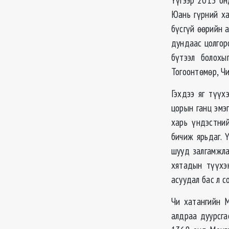
Юань гүрний ха
бүсгүй өөрийн 
дундаас цолгор
бүтээл болохы
Тогоонтөмөр, Чи
Гэхдээ яг түү
цорын ганц эмэ
харь үндэстни
бичиж ярьдаг. 
шууд залгамжла
хятадын түүхэ
асуудал бас л с
Чи хатангийн М
алдраа дуурсг