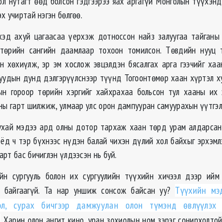
л нутагт өөд болсон гэдгээрээ яах аргагүй Монголын түүхэнд
х учиртай нэгэн бөлгөө.
хэд ахуй цагаасаа үерхэж дотноссон найз залуугаа тайган
төрийн сангийн даамлаар тохоон томилсон. Төвдийн нууц 
н хөхиүлж, эр эм хослож эвцэлдэн бясалгах арга гээчийг ха
нуудын дунд дэлгэрүүлснээр түүнд Тогоонтөмөр хаан хүртэл х
ын гороор төрийн хэргийг хайхрахаа больсон тул хааны их
ны гарт шилжиж, улмаар улс орон дампууран самуурахын үүтгэл
ухай мэдээ ард олны дотор тархаж хаан төрд урам алдарсан
ёд ч тэр бүхнээс нүдэн балай чихэн дүлий хол байхыг эрхэмл
рт бас бичиглэн үлдээсэн нь буй.
йн сургууль болон их сургуулийн түүхийн хичээл дээр ийм
 байгаагүй. Та нар уншиж сонсож байсан уу?
Түүхийн мэ
эл, сурах бичгээр дамжуулан олон түмэнд өвлүүлэх 
Харин олон ангит кино, уран зохиолын ном зэрэг сонирхолтой