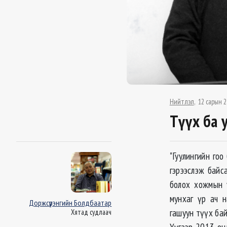
Нийтлэл
12 сарын 2
Түүх ба 
"Гуулингийн гоо
гэрээслэж байс
болох хожмын у
мунхаг үр ач н
Доржсүрэнгийн Болдбаатар
гашуун түүх бай
Хятад судлаач
Үүгээр 2013 он