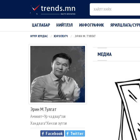
Search
ЦАГЛАБАР
НИЙТЛЭЛ
ИНФОГРАФИК
ЯРИЛЦЛАГА/СУР
НҮҮР ХУУДАС
ХЭРЭГЛЭГЧ
. ЭРИН М.ТУЛГАТ
МЕДИА
Эрин М.Тулгат
Амжилт=Ур чадвар*Үзэл
Хандлага*Хичээл зүтгэл
Facebook
Twitter