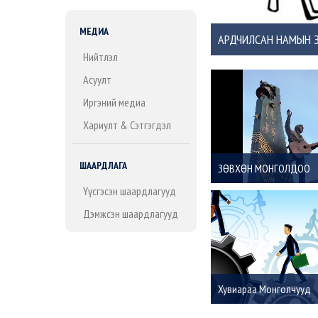
МЕДИА
АРДЧИЛСАН НАМЫН З
Нийтлэл
Асуулт
Иргэний медиа
Хариулт & Сэтгэгдэл
ШААРДЛАГА
ЗӨВХӨН МОНГОЛДОО
Үүсгэсэн шаардлагууд
Дэмжсэн шаардлагууд
Хувиараа Монголчууд