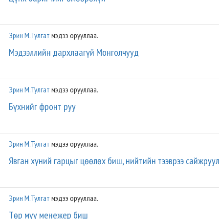
Эрин М.Тулгат
мэдээ орууллаа.
Мэдээллийн дархлаагүй Монголчууд
Эрин М.Тулгат
мэдээ орууллаа.
Бүхнийг фронт руу
Эрин М.Тулгат
мэдээ орууллаа.
Явган хүний гарцыг цөөлөх биш, нийтийн тээврээ сайжруу
Эрин М.Тулгат
мэдээ орууллаа.
Төр муу менежер биш