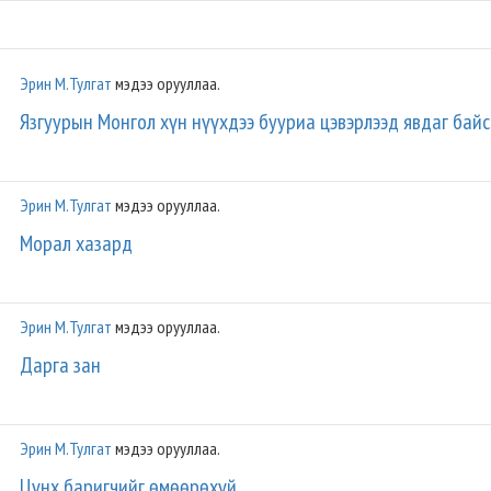
Эрин М.Тулгат
мэдээ орууллаа.
Язгуурын Монгол хүн нүүхдээ бууриа цэвэрлээд явдаг байс
Эрин М.Тулгат
мэдээ орууллаа.
Морал хазард
Эрин М.Тулгат
мэдээ орууллаа.
Дарга зан
Эрин М.Тулгат
мэдээ орууллаа.
Цүнх баригчийг өмөөрөхүй