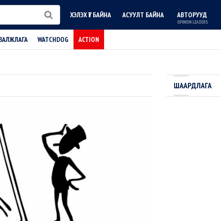
ХЭЛЭХ ҮГ БАЙНА
АСУУЛТ БАЙНА
АВТОРУУД
OPINION LEADERS
ВАЛЖЛАГА
WATCHDOG
ACTION
ШААРДЛАГА