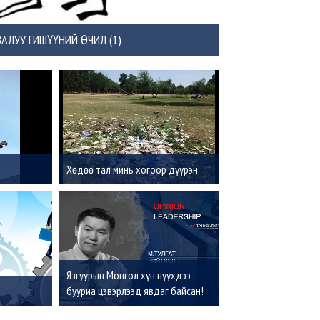
АЛУУ ГИШҮҮНИЙ ӨЧИЛ (1)
Хөдөө тал минь хогоор дүүрэн
Язгуурын Монгол хүн нүүхдээ
бууриа цэвэрлээд явдаг байсан!