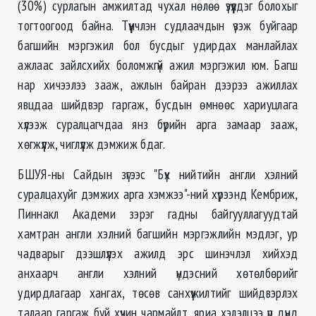
(30%) сурлагын амжилтад чухал нөлөө үзүүлдэг болохыг
тогтоогоод байна. Түүнчлэн судлаачдын үзэж буйгаар
багшийн мэргэжил бол бусдыг удирдах манлайлах
ажлаас зайлсхийх боломжгүй ажил мэргэжил юм. Багш
нар хичээлээ зааж, ажлын байран дээрээ ажиллах
явцдаа шийдвэр гаргаж, бусдын өмнөөс хариуцлага
хүлээж суралцагчдаа янз бүрийн арга замаар зааж,
хөгжүүлж, чиглүүлж дэмжиж бдаг.
БШУЯ-ны Сайдын зүгээс "Бүх нийтийн англи хэлний
суралцахуйг дэмжих арга хэмжээ"-ний хүрээнд Кембриж,
Пиннакл Академи зэрэг гадны байгууллагуудтай
хамтран англи хэлний багшийн мэргэжлийн мэдлэг, ур
чадварыг дээшлүүлэх ажилд эрс шинэчлэл хийхэд
анхаарч англи хэлний үндэсний хөтөлбөрийг
удирдлагаар хангах, төсөв санхүүжилтийг шийдвэрлэх
талаар гаргаж буй хүчин чармайлт, яриа хэлэлцээ үр дүнд