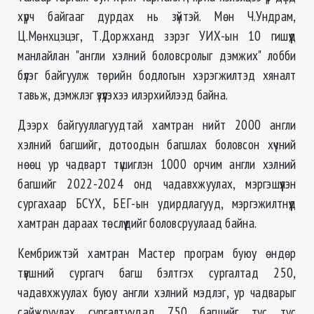
хүрч байгааг дурдах нь зүйтэй. Мөн Ч.Ундрам,
Ц.Мөнхцэцэг, Т.Доржханд зэрэг УИХ-ын 10 гишүүд
манлайлан "англи хэлний боловсролыг дэмжих" лобби
бүлэг байгуулж төрийн бодлогын хэрэгжилтэд хяналт
тавьж, дэмжлэг үзүүлэхээ илэрхийлээд байна.
Дээрх байгууллагуудтай хамтран нийт 2000 англи
хэлний багшийг, дотоодын багшлах боловсон хүчний
нөөц ур чадварт түшиглэн 1000 орчим англи хэлний
багшийг 2022-2024 онд чадавхжуулах, мэргэшүүлэн
сургахаар БСҮХ, БЕГ-ын удирдлагууд, мэргэжилтнүүд
хамтран дараах төслүүдийг боловсруулаад байна.
Кембрижтэй хамтран Мастер програм буюу өндөр
түвшний сургагч багш бэлтгэх сургалтад 250,
чадавхжуулах буюу англи хэлний мэдлэг, ур чадварыг
сайжруулах сургалтуудад 750 багшийг тус тус