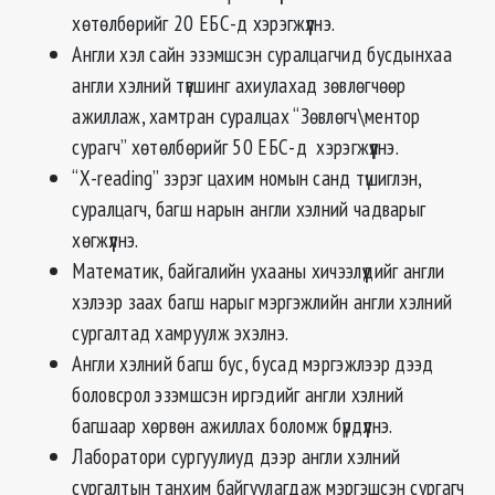
хөтөлбөрийг 20 ЕБС-д хэрэгжүүлнэ.
Англи хэл сайн эзэмшсэн суралцагчид бусдынхаа
англи хэлний түвшинг ахиулахад зөвлөгчөөр
ажиллаж, хамтран суралцах “Зөвлөгч\ментор
сурагч” хөтөлбөрийг 50 ЕБС-д хэрэгжүүлнэ.
“Х-reading” зэрэг цахим номын санд түшиглэн,
суралцагч, багш нарын англи хэлний чадварыг
хөгжүүлнэ.
Математик, байгалийн ухааны хичээлүүдийг англи
хэлээр заах багш нарыг мэргэжлийн англи хэлний
сургалтад хамруулж эхэлнэ.
Англи хэлний багш бус, бусад мэргэжлээр дээд
боловсрол эзэмшсэн иргэдийг англи хэлний
багшаар хөрвөн ажиллах боломж бүрдүүлнэ.
Лаборатори сургуулиуд дээр англи хэлний
сургалтын танхим байгуулагдаж мэргэшсэн сургагч