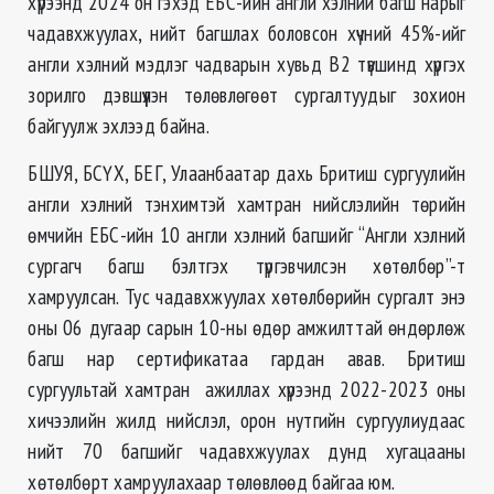
хүрээнд 2024 он гэхэд ЕБС-ийн англи хэлний багш нарыг
чадавхжуулах, нийт багшлах боловсон хүчний 45%-ийг
англи хэлний мэдлэг чадварын хувьд В2 түвшинд хүргэх
зорилго дэвшүүлэн төлөвлөгөөт сургалтуудыг зохион
байгуулж эхлээд байна.
БШУЯ, БСҮХ, БЕГ, Улаанбаатар дахь Бритиш сургуулийн
англи хэлний тэнхимтэй хамтран нийслэлийн төрийн
өмчийн ЕБС-ийн 10 англи хэлний багшийг “Англи хэлний
сургагч багш бэлтгэх түргэвчилсэн хөтөлбөр”-т
хамруулсан. Тус чадавхжуулах хөтөлбөрийн сургалт энэ
оны 06 дугаар сарын 10-ны өдөр амжилттай өндөрлөж
багш нар сертификатаа гардан авав. Бритиш
сургуультай хамтран ажиллах хүрээнд 2022-2023 оны
хичээлийн жилд нийслэл, орон нутгийн сургуулиудаас
нийт 70 багшийг чадавхжуулах дунд хугацааны
хөтөлбөрт хамруулахаар төлөвлөөд байгаа юм.