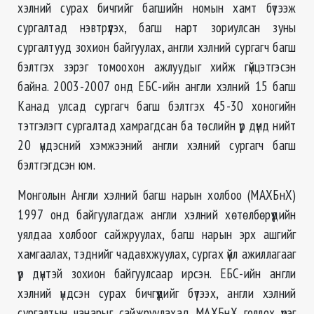
хэлний сурах бичгийг багшийн номын хамт бүтээж
сургалтад нэвтрүүлэх, багш нарт зориулсан зуны
сургалтууд зохион байгуулах, англи хэлний сургагч багш
бэлтгэх зэрэг томоохон ажлуудыг хийж гүйцэтгэсэн
байна. 2003-2007 онд ЕБС-ийн англи хэлний 15 багш
Канад улсад сургагч багш бэлтгэх 45-30 хоногийн
тэтгэлэгт сургалтад хамрагдсан ба төслийн үр дүнд нийт
20 үндэсний хэмжээний англи хэлний сургагч багш
бэлтгэгдсэн юм.
Монголын Англи хэлний багш нарын холбоо (МАХБнХ)
1997 онд байгуулагдаж англи хэлний хөтөлбөрүүдийн
уялдаа холбоог сайжруулах, багш нарын эрх ашгийг
хамгаалах, тэднийг чадавхжуулах, сургах үйл ажиллагааг
үр дүнтэй зохион байгуулсаар ирсэн. ЕБС-ийн англи
хэлний үндсэн сурах бичгүүдийг бүтээх, англи хэлний
сургалтын чанарыг сайжруулахад МАХБнХ голлох үүрэг