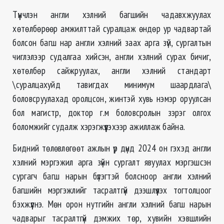
Түүнчлэн англи хэлний багшийн чадавхжуулах
хөтөлбөрөөр амжилттай суралцаж өндөр ур чадвартай
болсон багш нар англи хэлний заах арга зүй, сургалтын
чиглэлээр судалгаа хийсэн, англи хэлний сурах бичиг,
хөтөлбөр сайжруулах, англи хэлний стандарт
\суралцахуйд тавигдах минимум шаардлага\
боловсруулахад оролцсон, жинтэй хувь нэмэр оруулсан
бол магистр, доктор г.м боловсролын зэрэг олгох
боломжийг судалж хэрэгжүүлэхээр ажиллаж байна.
Бидний төлөвлөгөөт ажлын үр дүнд 2024 он гэхэд англи
хэлний мэргэжил арга зүйн сургалт явуулах мэргэшсэн
сургагч багш нарын бүлэгтэй болсноор англи хэлний
багшийн мэргэжлийг тасралтгүй дээшлүүлэх тогтолцоог
бэхжүүлнэ. Мөн орон нутгийн англи хэлний багш нарын
чадварыг тасралтгүй дэмжих төр, хувийн хэвшлийн