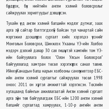
бүрдүүлэх, бүх нийтийн англи хэлний боловсролыг
сайжруулах зорилтуудыг дэвшүүлсэн.
Тухайн үед англи хэлний багшийн мэдлэг дутмаг, заах
арга зүй сайтар бэлтгэгдээгүй байсан тул чанартай сайн
мэргэжил дээшлүүлэх сургалт хийх хэрэгцээ үүсснийг
Монголын Боловсрол, Шинжлэх Ухааны ҮЭ-ийн Холбоо
мэдэрч дэлхий даяар 30 сая гишүүнтэй хамгийн том ҮЭ-
ийн байгууллага болох "Олон Улсын Боловсрол"
байгууллагад хамтран төсөл хэрэгжүүлэх санал тавив.
Ийнхүү Канадын багш нарын холбооны санхүүжилтээр ЕБС-
ийн англи хэлний сургалтыг сайжруулах төсөл 1998
оноос 2011 он хүртэл амжилттай хэрэгжсэн. Төслийн
хугацаанд байнгын ажиллагаатай Англи хэлний сургалт
арга зүйн төв байгуулагдаж ЕБС-ийн 1200 англи хэлний
багшийг сургалтад хамруулах, 1-10-р ангийн англи