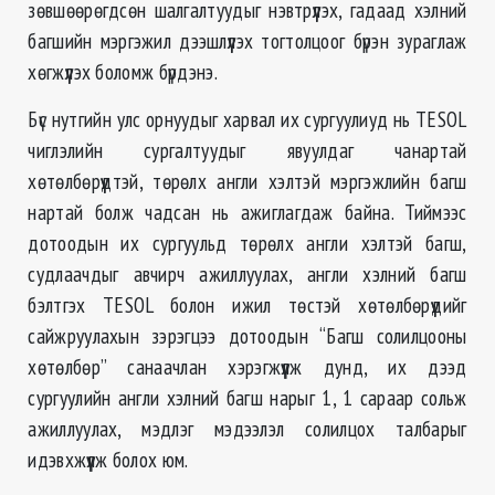
зөвшөөрөгдсөн шалгалтуудыг нэвтрүүлэх, гадаад хэлний
багшийн мэргэжил дээшлүүлэх тогтолцоог бүрэн зураглаж
хөгжүүлэх боломж бүрдэнэ.
Бүс нутгийн улс орнуудыг харвал их сургуулиуд нь TESOL
чиглэлийн сургалтуудыг явуулдаг чанартай
хөтөлбөрүүдтэй, төрөлх англи хэлтэй мэргэжлийн багш
нартай болж чадсан нь ажиглагдаж байна. Тиймээс
дотоодын их сургуульд төрөлх англи хэлтэй багш,
судлаачдыг авчирч ажиллуулах, англи хэлний багш
бэлтгэх TESOL болон ижил төстэй хөтөлбөрүүдийг
сайжруулахын зэрэгцээ дотоодын “Багш солилцооны
хөтөлбөр” санаачлан хэрэгжүүлж дунд, их дээд
сургуулийн англи хэлний багш нарыг 1, 1 сараар сольж
ажиллуулах, мэдлэг мэдээлэл солилцох талбарыг
идэвхжүүлж болох юм.