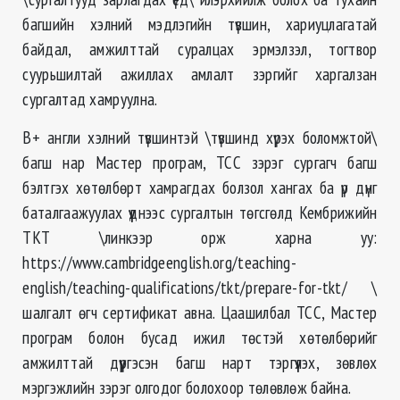
багшийн хэлний мэдлэгийн түвшин, хариуцлагатай
байдал, амжилттай суралцах эрмэлзэл, тогтвор
суурьшилтай ажиллах амлалт зэргийг харгалзан
сургалтад хамруулна.
В+ англи хэлний түвшинтэй \түвшинд хүрэх боломжтой\
багш нар Мастер програм, ТСС зэрэг сургагч багш
бэлтгэх хөтөлбөрт хамрагдах болзол хангах ба үр дүнг
баталгаажуулах үүднээс сургалтын төгсгөлд Кембрижийн
ТКТ \линкээр орж харна уу:
https://www.cambridgeenglish.org/teaching-
english/teaching-qualifications/tkt/prepare-for-tkt/ \
шалгалт өгч сертификат авна. Цаашилбал ТСС, Мастер
програм болон бусад ижил төстэй хөтөлбөрийг
амжилттай дүүргэсэн багш нарт тэргүүлэх, зөвлөх
мэргэжлийн зэрэг олгодог болохоор төлөвлөж байна.