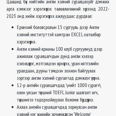
Цаашид бүх нийтийн англи хэлний суралцахуйг дэмжих
арга хэмжээг хэрэгжүүлэх төлөвлөгөөний хүрээнд 2022-
2023 онд хийж хэрэгжүүлэх ажлуудаас дурдвал:
Ерөнхий боловсролын 15 сургууль дээр Англи
хэлний институттэй хамтран EXCEL хөтөлбөр
хэрэгжүүлнэ.
Англи хэлний ярианы 100 клуб сургуулиуд дээр
ажиллаж суралцагчдын дунд англи хэлээр
хэлэлцүүлэг, мэтгэлцээн өрнүүлэх, уран илтгэлийн
уралдаан, дууны тэмцээн зохион байгуулах
зэргээр англи хэлний сургалтад дэмжлэг үзүүлнэ.
12-р ангийн суралцагчдад \нийт 1000 сурагч\
олон улсын түвшний TOEFL Junior шалгалт өгч,
түвшингээ тодорхойлуулах боломж бүрдүүлнэ.
Ахлах ангийн суралцагчдад зориулсан англи
хэлний нэг жилийн эрчимжүүлсэн ‘Welcome’