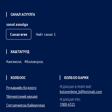
САНАЛ АСУУЛГА
sanal asuulga
Санал өгөх
Нийт санал: 1
ХАШТАГУУД
англихэл
боловсрол
ХОЛБООС
ХОЛБОО БАРИХ
РЕДАКЦЫН И-МЭИЛ ХАЯГ:
Редакцийн бодлого
bolorerdene_b@hotmail.com
Үйлчилгээний нөхцөл
РЕДАКЦЫН УТАС:
7000-6321
Сурталчилгаа байршуулах