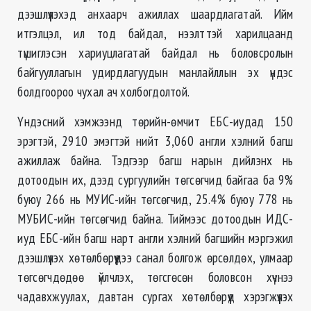
дээшлүүлэхэд анхаарч ажиллах шаардлагатай. Ийм
итгэлцэл, ил тод байдал, нээлттэй харилцаанд
түшиглэсэн хариуцлагатай байдал нь боловсролын
байгууллагын удирдлагуудын манлайллын эх үндэс
болдгоороо чухал ач холбогдолтой.
Үндэсний хэмжээнд төрийн-өмчит ЕБС-иудад 150
эрэгтэй, 2910 эмэгтэй нийт 3,060 англи хэлний багш
ажиллаж байна. Тэдгээр багш нарын дийлэнх нь
дотоодын их, дээд сургуулийн төгсөгчид байгаа ба 9%
буюу 266 нь МУИС-ийн төгсөгчид, 25.4% буюу 778 нь
МУБИС-ийн төгсөгчид байна. Тиймээс дотоодын ИДС-
иуд ЕБС-ийн багш нарт англи хэлний багшийн мэргэжил
дээшлүүлэх хөтөлбөрүүдээ санал болгож өрсөлдөх, улмаар
төгсөгчдөдөө үйлчлэх, төгсгөсөн боловсон хүчнээ
чадавхжуулах, давтан сургах хөтөлбөрүүд хэрэгжүүлэх