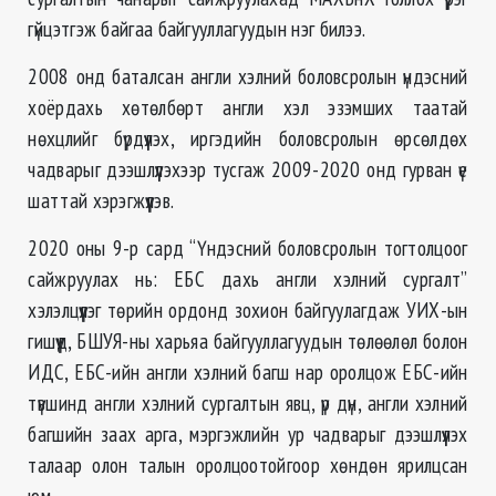
гүйцэтгэж байгаа байгууллагуудын нэг билээ.
2008 онд баталсан англи хэлний боловсролын үндэсний
хоёрдахь хөтөлбөрт англи хэл эзэмших таатай
нөхцлийг бүрдүүлэх, иргэдийн боловсролын өрсөлдөх
чадварыг дээшлүүлэхээр тусгаж 2009-2020 онд гурван үе
шаттай хэрэгжүүлэв.
2020 оны 9-р сард “Үндэсний боловсролын тогтолцоог
сайжруулах нь: ЕБС дахь англи хэлний сургалт”
хэлэлцүүлэг төрийн ордонд зохион байгуулагдаж УИХ-ын
гишүүд, БШУЯ-ны харьяа байгууллагуудын төлөөлөл болон
ИДС, ЕБС-ийн англи хэлний багш нар оролцож ЕБС-ийн
түвшинд англи хэлний сургалтын явц, үр дүн, англи хэлний
багшийн заах арга, мэргэжлийн ур чадварыг дээшлүүлэх
талаар олон талын оролцоотойгоор хөндөн ярилцсан
юм.