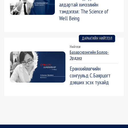
алдартай хичээлийн
тэмдэглэл: The Science of
Well Being
ДАРААГИЙН НИЙТЛЭЛ
Нийтлэл
Базарсүрэнгийн Болор-
Эрдэнэ
Ерөнхийлөгчийн
сонгуульд С.Баярцогт
дэвших эсэх тухайд