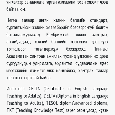
чиглэлээр санаачлага гарган ажиллана гэсэн хүлээлт үүсээд
байгаа юм.
Нөгөө талаар англи хэлний багшийн стандарт,
сургалтын\хичээлийн хөтөлбөрийг боловсронгуй болгож
баталгаажуулахад Кембрижтэй голлон хамтрах,
англи\гадаад хэлний багшийн мэргэжил дээшлүүлэх
тогтолцоог төгөлдөржүүлж бэхжүүлэхэд Пиннакл
Академитай хамтран ажиллах тухайд үндэсний их дээд
сургуулиудын удирдлага, эрдэмтэд, судлаачдын зүгээс
мэргэжлийн дэмжлэг үзүүлж манлайлах, хамтрах талаар
хэлэлцэх хэрэгтэй байна.
Ингэснээр CELTA (Certificate in English Language
Teaching to Adults), DELTA (Diploma in English Language
Teaching to Adults), TESOL diploma\advanced diploma,
TKT (Teaching Knowledge Test) зэрэг олон улсад хүлээн