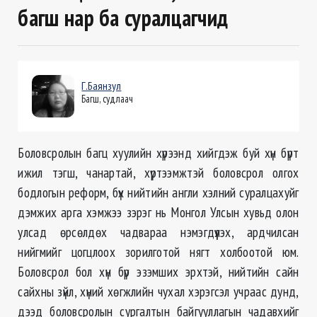
багш нар ба суралцагчид
Г.Баянзул
Багш, судлаач
Боловсролын багц хуулийн хүрээнд хийгдэж буй хүн бүрт
ижил тэгш, чанартай, хүртээмжтэй боловсрол олгох
бодлогын реформ, бүх нийтийн англи хэлний суралцахуйг
дэмжих арга хэмжээ зэрэг нь Монгол Улсын хувьд олон
улсад өрсөлдөх чадвараа нэмэгдүүлэх, ардчилсан
нийгмийг цогцлоох зорилготой нягт холбоотой юм.
Боловсрол бол хүн бүр эзэмших эрхтэй, нийтийн сайн
сайхны зүйл, хүний хөгжлийн чухал хэрэгсэл учраас дунд,
дээд боловсролын сургалтын байгууллагын чадавхийг