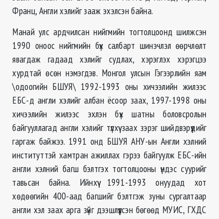
Франц, Англи хэлийг зааж эхэлсэн байна.
Манай улс ардчилсан нийгмийн тогтолцоонд шилжсэн
1990 оноос нийгмийн бүх салбарт шинэчлэл өөрчлөлт
явагдаж гадаад хэлийг судлах, хэрэглэх хэрэгцээ
хурдтай өсөн нэмэгдэв. Монгол улсын Гэгээрлийн яам
\одоогийн БШУЯ\ 1992-1993 оны хичээлийн жилээс
ЕБС-д англи хэлийг албан ёсоор заах, 1997-1998 оны
хичээлийн жилээс эхлэн бүх шатны боловсролын
байгууллагад англи хэлийг түлхүү заах зэрэг шийдвэрүүдийг
гаргаж байжээ. 1991 онд БШУЯ АНУ-ын Англи хэлний
институттэй хамтран ажиллах гэрээ байгуулж ЕБС-ийн
англи хэлний багш бэлтгэх тогтолцооны үндэс суурийг
тавьсан байна. Ийнхүү 1991-1993 онуудад хот
хөдөөгийн 400-аад багшийг бэлтгэж зуны сургалтаар
англи хэл заах арга зүйг дээшлүүлсэн бөгөөд МУИС, ГХДС