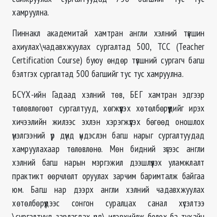
хамруулна.
Пиннакл академитай хамтран англи хэлний түвшин
ахиулах\чадавхжуулах сургалтад 500, ТСС (Teacher
Certification Course) буюу өндөр түвшний сургагч багш
бэлтгэх сургалтад 500 багшийг тус тус хамруулна.
БСҮХ-ийн Гадаад хэлний төв, БЕГ хамтран эдгээр
төлөвлөгөөт сургалтууд, хөгжүүлэх хөтөлбөрүүдийг ирэх
хичээлийн жилээс эхлэн хэрэгжүүлэх бөгөөд оношлох
үнэлгээний үр дүнд үндэслэн багш нарыг сургалтуудад
хамруулахаар төлөвлөнө. Мөн бидний зүгээс англи
хэлний багш нарын мэргэжил дээшлүүлэх уламжлалт
практикт өөрчлөлт оруулах зарчим баримталж байгаа
юм. Багш нар дээрх англи хэлний чадавхжуулах
хөтөлбөрүүдээс сонгон суралцах санал хүсэлтээ
\сургалтууд зарлагдах үед\ илэрхийлж болох ба тухайн