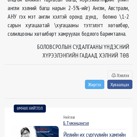
англи хэлний багш нарын 2-5%-ийг) Англи, Австрали,
АНУ гэх мэт англи хэлтэй оронд дунд, богино \1-2
сарын хугацаатай \хугацааны тэтгэлэгт хөтөлбөр,
солилцооны хөтөлбөрт хамруулах бодлого баримтална.
БОЛОВСРОЛЫН СУДАЛГААНЫ ҮНДЭСНИЙ
ХҮРЭЭЛЭНГИЙН ГАДААД ХЭЛНИЙ ТӨВ
Хэвлэх
Жиргэх
Хуваалцах
ӨМНӨХ НИЙТЛЭЛ
Нийтлэл
Б.Түмэнцэнгэл
Йелийн их сургуулийн хамгийн