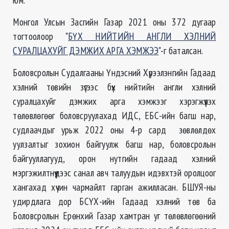
Монгол Улсын Засгийн Газар 2021 оны 372 дугаар
тогтоолоор "
БҮХ НИЙТИЙН АНГЛИ ХЭЛНИЙ
СУРАЛЦАХУЙГ ДЭМЖИХ АРГА ХЭМЖЭЭ
"-г баталсан.
Боловсролын Судалгааны Үндэсний Хүрээлэнгийн Гадаад
хэлний төвийн зүгээс бүх нийтийн англи хэлний
суралцахуйг дэмжих арга хэмжээг хэрэгжүүлэх
төлөвлөгөөг боловсруулахад ИДС, ЕБС-ийн багш нар,
судлаачдыг урьж 2022 оны 4-р сард зөвлөлдөх
уулзалтыг зохион байгуулж багш нар, боловсролын
байгууллагууд, орон нутгийн гадаад хэлний
мэргэжилтнүүдээс санал авч талуудын идэвхтэй оролцоог
хангахад хүчин чармайлт гарган ажилласан. БШУЯ-ны
удирдлага дор БСҮХ-ийн Гадаад хэлний төв ба
Боловсролын Ерөнхий Газар хамтран уг төлөвлөгөөний