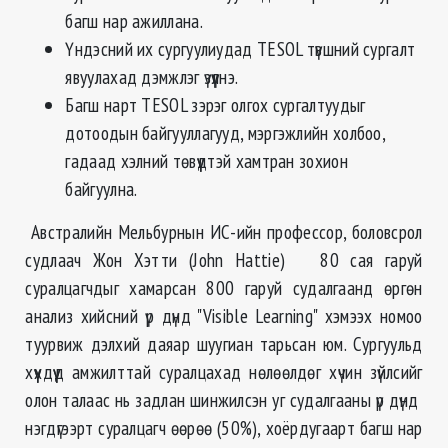
багш нар ажиллана.
Үндэсний их сургуулиудад TESOL түвшний сургалт
явуулахад дэмжлэг үзүүлнэ.
Багш нарт TESOL зэрэг олгох сургалтуудыг
дотоодын байгууллагууд, мэргэжлийн холбоо,
гадаад хэлний төвүүдтэй хамтран зохион
байгуулна.
Австралийн Мельбурнын ИС-ийн профессор, боловсрол
судлаач Жон Хэтти (John Hattie) 80 сая гаруй
суралцагчдыг хамарсан 800 гаруй судалгаанд өргөн
анализ хийсний үр дүнд "Visible Learning" хэмээх номоо
туурвиж дэлхий даяар шуугиан тарьсан юм. Сургуульд
хүүхдүүд амжилттай суралцахад нөлөөлдөг хүчин зүйлсийг
олон талаас нь задлан шинжилсэн уг судалгааны үр дүнд
нэгдүгээрт суралцагч өөрөө (50%), хоёрдугаарт багш нар