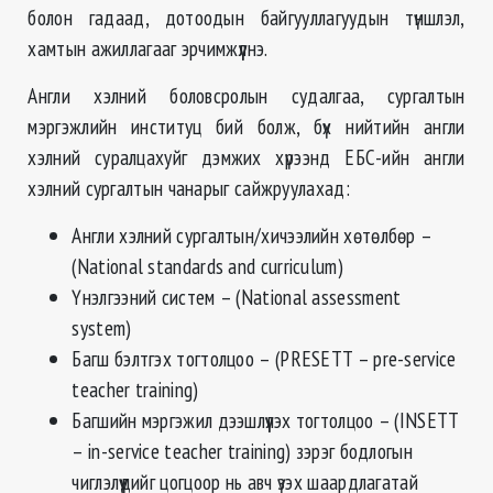
болон гадаад, дотоодын байгууллагуудын түншлэл,
хамтын ажиллагааг эрчимжүүлнэ.
Англи хэлний боловсролын судалгаа, сургалтын
мэргэжлийн институц бий болж, бүх нийтийн англи
хэлний суралцахуйг дэмжих хүрээнд ЕБС-ийн англи
хэлний сургалтын чанарыг сайжруулахад:
Англи хэлний сургалтын/хичээлийн хөтөлбөр –
(National standards and curriculum)
Үнэлгээний систем – (National assessment
system)
Багш бэлтгэх тогтолцоо – (PRESETT – pre-service
teacher training)
Багшийн мэргэжил дээшлүүлэх тогтолцоо – (INSETT
– in-service teacher training) зэрэг бодлогын
чиглэлүүдийг цогцоор нь авч үзэх шаардлагатай