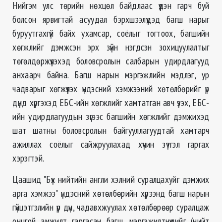
Нийгэм улс төрийн нөхцөл байдлаас үүдэн гарч буй
болсон ярвигтай асуудал бэрхшээлүүдэд багш нарыг
буруутгахгүй байх ухамсар, соёлыг тогтоох, багшийн
хөгжлийг дэмжсэн эрх зүйн нэгдсэн зохицуулалтыг
төгөлдөржүүлэхэд боловсролын салбарын удирдлагууд
анхаарч байна. Багш нарын мэргэжлийн мэдлэг, ур
чадварыг хөгжүүлэх үндэсний хэмжээний хөтөлбөрийг үр
дүнд хүргэхэд ЕБС-ийн хөгжлийг хамтатган авч үзэх, ЕБС-
ийн удирдлагуудын зүгээс багшийн хөгжлийг дэмжихэд
шат шатны боловсролын байгууллагуудтай хамтарч
ажиллах соёлыг сайжруулахад хүчин зүтгэл гаргах
хэрэгтэй.
Цаашид "Бүх нийтийн англи хэлний суралцахуйг дэмжих
арга хэмжээ" үндэсний хөтөлбөрийн хүрээнд багш нарын
гүйцэтгэлийн үр дүн, чадавхжуулах хөтөлбөрөөр суралцаж
онцгой амжилт гаргасан багш, мэргэжилтнүүдийг (нийт