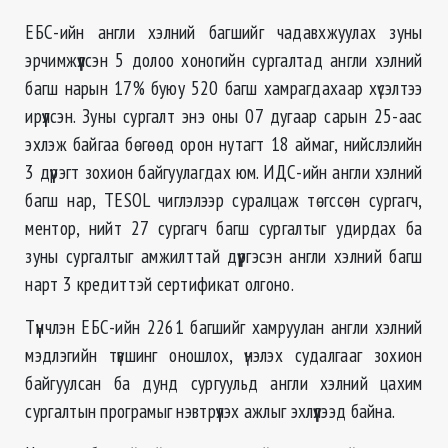
ЕБС-ийн англи хэлний багшийг чадавхжуулах зуны
эрчимжүүлсэн 5 долоо хоногийн сургалтад англи хэлний
багш нарын 17% буюу 520 багш хамрагдахаар хүсэлтээ
ирүүлсэн. Зуны сургалт энэ оны 07 дугаар сарын 25-аас
эхлэж байгаа бөгөөд орон нутагт 18 аймаг, нийслэлийн
3 дүүрэгт зохион байгуулагдах юм. ИДС-ийн англи хэлний
багш нар, TESOL чиглэлээр суралцаж төгссөн сургагч,
ментор, нийт 27 сургагч багш сургалтыг удирдах ба
зуны сургалтыг амжилттай дүүргэсэн англи хэлний багш
нарт 3 кредиттэй сертификат олгоно.
Түүнчлэн ЕБС-ийн 2261 багшийг хамруулан англи хэлний
мэдлэгийн түвшинг оношлох, үнэлэх судалгааг зохион
байгуулсан ба дунд сургуульд англи хэлний цахим
сургалтын програмыг нэвтрүүлэх ажлыг эхлүүлээд байна.