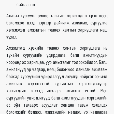
байгаа юм.
Аливаа сургууль өмнөө тавьсан зорилгодоо хүрэх нөөц
боломжоо дээд зэргээр дайчилж ажиллах, сургуулиа
хөгжүүлэхэд амжилтын төлөөх хамтын хариуцлага маш
чухал.
Амжилтад хүрэхийн төлөөх хамтын хариуцлага нь
тухайн сургуулийн удирдлага, багш ажилтнуудын
хоорондох харилцаа, уур амьсгалыг тодорхойлдог. Багш
ажилтнууд ур чадвар, нөөц боломжоо дайчлан ажиллаж
байхад сургуулийн удирдлагууд аюулгүй, найрсаг орчинд
ажиллаж хэрэгцээтэй сургалтын хэрэглэгдэхүүнээр
хангагдсан эсэхэд анхаарч ажиллах ёстой. Мөн
сургуулийн удирдлагууд багш ажилтнуудын мэргэжлийн
ёс зүйн талаарх асуудлыг хөндөн тавьж хэлэлцэх
боломжийг бүрдүүлэх, мэргэжлийн мэдлэг, ур чадвараа