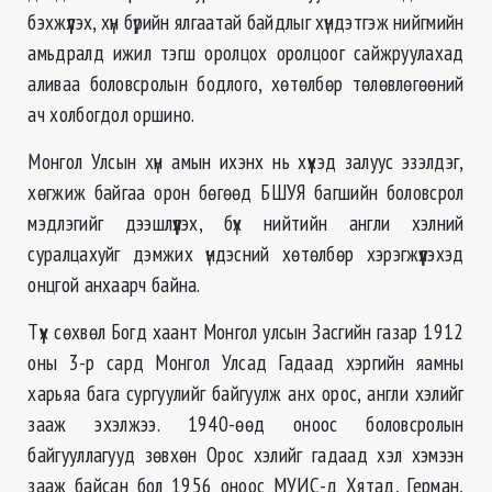
бэхжүүлэх, хүн бүрийн ялгаатай байдлыг хүндэтгэж нийгмийн
амьдралд ижил тэгш оролцох оролцоог сайжруулахад
аливаа боловсролын бодлого, хөтөлбөр төлөвлөгөөний
ач холбогдол оршино.
Монгол Улсын хүн амын ихэнх нь хүүхэд залуус эзэлдэг,
хөгжиж байгаа орон бөгөөд БШУЯ багшийн боловсрол
мэдлэгийг дээшлүүлэх, бүх нийтийн англи хэлний
суралцахуйг дэмжих үндэсний хөтөлбөр хэрэгжүүлэхэд
онцгой анхаарч байна.
Түүх сөхвөл Богд хаант Монгол улсын Засгийн газар 1912
оны 3-р сард Монгол Улсад Гадаад хэргийн яамны
харьяа бага сургуулийг байгуулж анх орос, англи хэлийг
зааж эхэлжээ. 1940-өөд оноос боловсролын
байгууллагууд зөвхөн Орос хэлийг гадаад хэл хэмээн
зааж байсан бол 1956 оноос МУИС-д Хятад, Герман,