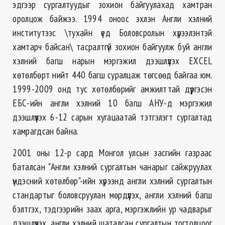
эдгээр сургалтуудыг зохион байгуулахад хамтран
оролцож байжээ. 1994 оноос эхлэн Англи хэлний
институтээс \тухайн үед Боловсролын хүрээлэнтэй
хамтарч байсан\ тасралтгүй зохион байгуулж буй англи
хэлний багш нарын мэргэжил дээшлүүлэх EXCEL
хөтөлбөрт нийт 440 багш суралцаж төгсөөд байгаа юм.
1999-2009 онд тус хөтөлбөрийг амжилттай дүүргэсэн
ЕБС-ийн англи хэлний 10 багш АНУ-д мэргэжил
дээшлүүлэх 6-12 сарын хугацаатай тэтгэлэгт сургалтад
хамрагдсан байна.
2001 оны 12-р сард Монгол улсын засгийн газраас
баталсан "Англи хэлний сургалтын чанарыг сайжруулах
үндэсний хөтөлбөр"-ийн хүрээнд англи хэлний сургалтын
стандартыг боловсруулан мөрдүүлэх, англи хэлний багш
бэлтгэх, тэдгээрийн заах арга, мэргэжлийн ур чадварыг
дээшлүүлэх, англи хэлний шаталсан сургалтын тогтолцоог