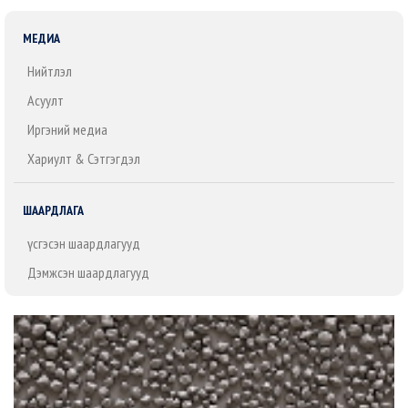
МЕДИА
Нийтлэл
Асуулт
Иргэний медиа
Хариулт & Сэтгэгдэл
ШААРДЛАГА
Үүсгэсэн шаардлагууд
Дэмжсэн шаардлагууд