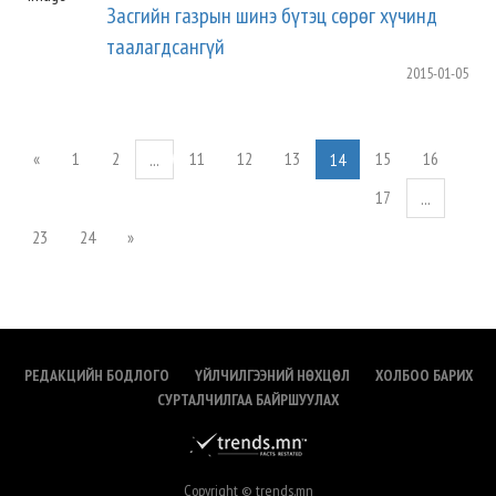
Засгийн газрын шинэ бүтэц сөрөг хүчинд
таалагдсангүй
2015-01-05
«
1
2
11
12
13
15
16
...
14
17
...
23
24
»
РЕДАКЦИЙН БОДЛОГО
ҮЙЛЧИЛГЭЭНИЙ НӨХЦӨЛ
ХОЛБОО БАРИХ
СУРТАЛЧИЛГАА БАЙРШУУЛАХ
Copyright © trends.mn