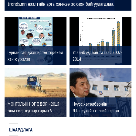
trends.mn нээлтийн арга хэмжээ зохион байгуулагдлаа.
Гурван сая дахь иргэн төрөхөд
Улаанбуудайн татаас 2007-
хэн юу хэлэв
2014
МОНГОЛЫН НЭГ ӨДӨР - 2015
Нүүрс хөтөлбөрийн
оны хоёрдугаар сарын 5
Л.Гансүхийн хэргийн эргэн
тойронд
ШААРДЛАГА