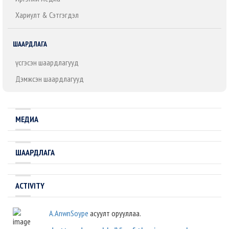
Хариулт & Сэтгэгдэл
ШААРДЛАГА
Үүсгэсэн шаардлагууд
Дэмжсэн шаардлагууд
МЕДИА
ШААРДЛАГА
ACTIVITY
A.AnwnSoype
асуулт орууллаа.