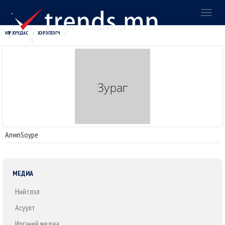
Toggl
naviga
НҮҮР ХУУДАС
ХЭРЭГЛЭГЧ
AnwnSoype
МЕДИА
Нийтлэл
Асуулт
Иргэний медиа