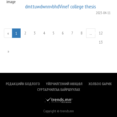
dmttuwdwnnvbhdVinef college thesis
2023-04-11
2
3
4
5
6
7
8
12
«
1
...
13
»
РЕДАКЦИЙН БОДЛОГО
ҮЙЛЧИЛГЭЭНИЙ НӨХЦӨЛ
ХОЛБОО БАРИХ
СУРТАЛЧИЛГАА БАЙРШУУЛАХ
Copyright © trends.mn