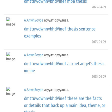
dmttuwdwnnvbhdVinef mba thesis
2023-04-09
A.AnwnSoype
асуулт орууллаа.
dmttuwdwnnvbhdVinef thesis sentence
examples
2023-04-09
A.AnwnSoype
асуулт орууллаа.
dmttuwdwnnvbhdVinef a cruel angel's thesis
meme
2023-04-09
A.AnwnSoype
асуулт орууллаа.
dmttuwdwnnvbhdVinef these are the facts
or details that back up a main idea, theme, or