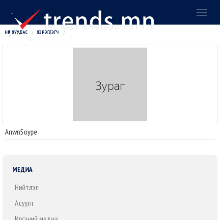
Toggl
naviga
НҮҮР ХУУДАС
ХЭРЭГЛЭГЧ
AnwnSoype
МЕДИА
Нийтлэл
Асуулт
Иргэний медиа