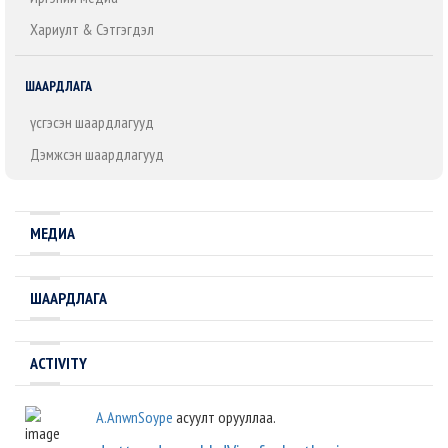
Хариулт & Сэтгэгдэл
ШААРДЛАГА
Үүсгэсэн шаардлагууд
Дэмжсэн шаардлагууд
МЕДИА
ШААРДЛАГА
ACTIVITY
A.AnwnSoype
асуулт орууллаа.