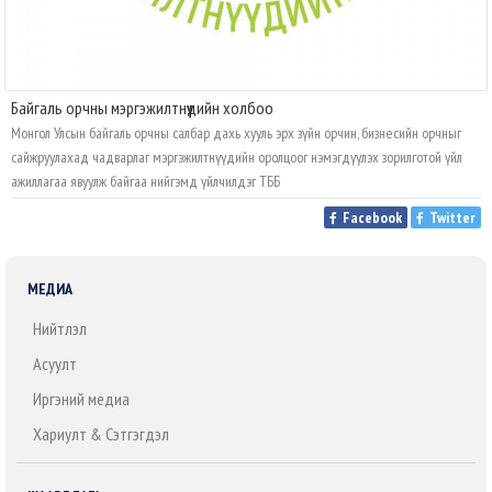
Байгаль орчны мэргэжилтнүүдийн холбоо
Монгол Улсын байгаль орчны салбар дахь хууль эрх зүйн орчин, бизнесийн орчныг
сайжруулахад чадварлаг мэргэжилтнүүдийн оролцоог нэмэгдүүлэх зорилготой үйл
ажиллагаа явуулж байгаа нийгэмд үйлчилдэг ТББ
Facebook
Twitter
МЕДИА
Нийтлэл
Асуулт
Иргэний медиа
Хариулт & Сэтгэгдэл