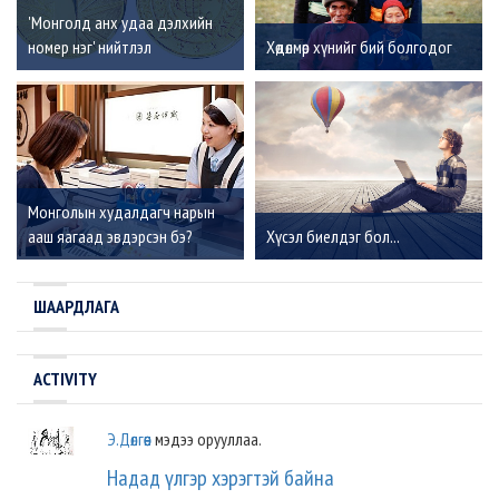
'Монголд анх удаа дэлхийн
номер нэг' нийтлэл
Хөдөлмөр хүнийг бий болгодог
Монголын худалдагч нарын
ааш яагаад эвдэрсэн бэ?
Хүсэл биелдэг бол...
ШААРДЛАГА
ACTIVITY
Э.Дөлгөөн
мэдээ орууллаа.
Надад үлгэр хэрэгтэй байна