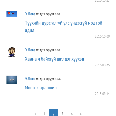
2015-10-23
Э.Дөлгөөн
мэдээ орууллаа.
Түүхийн дурсгалгүй улс үндэсгүй модтой
адил
2015-10-09
Э.Дөлгөөн
мэдээ орууллаа.
Хаана ч байхгүй шилдэг хүүхэд
2015-09-25
Э.Дөлгөөн
мэдээ орууллаа.
Монгол араншин
2015-09-14
«
1
3
4
»
2