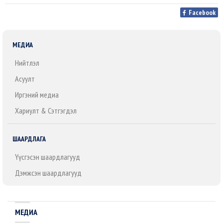
Facebook
МЕДИА
Нийтлэл
Асуулт
Иргэний медиа
Хариулт & Сэтгэгдэл
ШААРДЛАГА
Үүсгэсэн шаардлагууд
Дэмжсэн шаардлагууд
МЕДИА