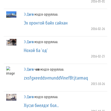
2016-03-01
Э.Дөлгөөн
мэдээ орууллаа.
Эх оронтой байх сайхан
2016-02-26
Э.Дөлгөөн
мэдээ орууллаа.
Нохой ба 'од'
2016-02-23
Э.Дөлгөөн
чөлөөт мэдээ орууллаа.
zxsfgxeeddsvrnunddVinefBtjtarmaq
2015-10-26
Э.Дөлгөөн
мэдээ орууллаа.
Хүсэл биелдэг бол...