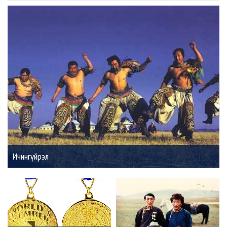
Ичингүйрэл