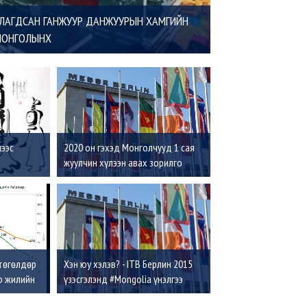
УЛАГДСАН ГАНЖУУР ДАНЖУУРЫН ХАМГИЙН
 МОНГОЛЫНХ
нээс
2020 он гэхэд Монголчууд 1 сая
жуулчин хүлээн авах зорилго
тавьжээ
 төгөлдөр
Хэн юу хэлэв? - ITB Берлин 2015
о жилийн
үзэсгэлэнд #Mongolia үнэлгээ
өндөртэй байна. RT!