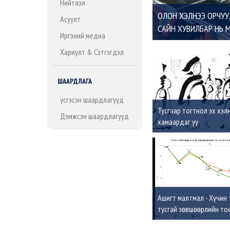
Нийтлэл
ОЛОН ХЭЛНЭЭ ОРЧУ
Асуулт
САЙН ХУВИЛБАР НЬ
Иргэний медиа
Хариулт & Сэтгэгдэл
ШААРДЛАГА
Үүсгэсэн шаардлагууд
Тусгаар тогтнол эх хэл
Дэмжсэн шаардлагууд
хамаардаг уу
Ашигт малтмал - Хүчин
тусгай зөвшөөрлийн то
эцсийн байдлаар