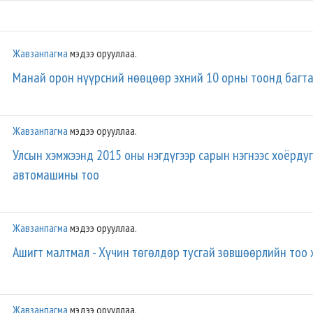
Жавзанпагма
мэдээ орууллаа.
Манай орон нүүрсний нөөцөөр эхний 10 орны тоонд багт
Жавзанпагма
мэдээ орууллаа.
Улсын хэмжээнд 2015 оны нэгдүгээр сарын нэгнээс хоёрду
автомашины тоо
Жавзанпагма
мэдээ орууллаа.
Ашигт малтмал - Хүчин төгөлдөр тусгай зөвшөөрлийн тоо
Жавзанпагма
мэдээ орууллаа.