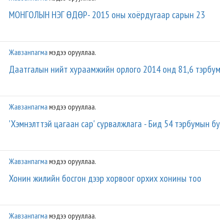
МОНГОЛЫН НЭГ ӨДӨР- 2015 оны хоёрдугаар сарын 23
Жавзанпагма
мэдээ орууллаа.
Даатгалын нийт хураамжийн орлого 2014 онд 81,6 тэрбум 
Жавзанпагма
мэдээ орууллаа.
'Хэмнэлттэй цагаан сар' сурвалжлага - Бид 54 тэрбумын бу
Жавзанпагма
мэдээ орууллаа.
Хонин жилийн босгон дээр хорвоог орхих хонины тоо
Жавзанпагма
мэдээ орууллаа.