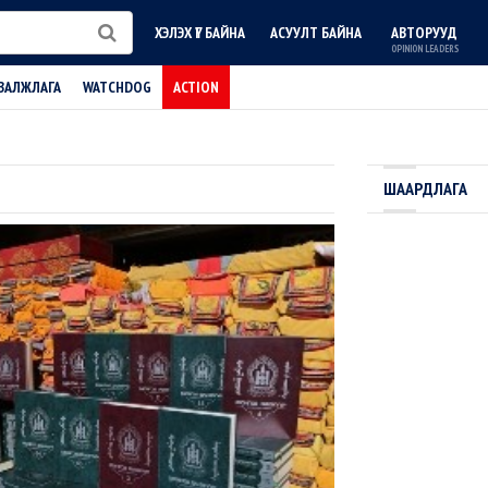
ХЭЛЭХ ҮГ БАЙНА
АСУУЛТ БАЙНА
АВТОРУУД
OPINION LEADERS
ВАЛЖЛАГА
WATCHDOG
ACTION
ШААРДЛАГА