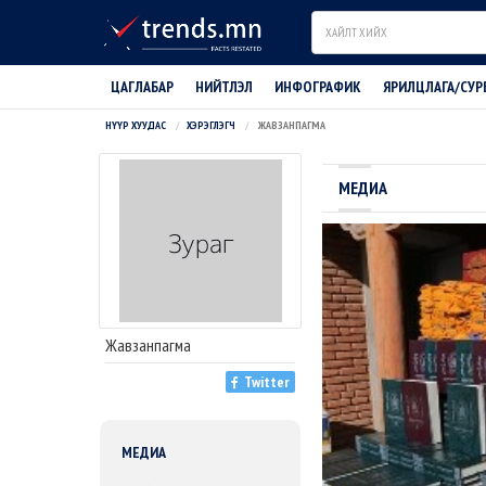
Search
ЦАГЛАБАР
НИЙТЛЭЛ
ИНФОГРАФИК
ЯРИЛЦЛАГА/СУР
НҮҮР ХУУДАС
ХЭРЭГЛЭГЧ
ЖАВЗАНПАГМА
МЕДИА
Жавзанпагма
Twitter
МЕДИА