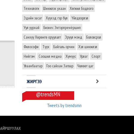
Технологи
Шинжлэх ухаан
Хөгжил Бодлого
Эдийн засаг
Хүүхэд гэр бүл
Үйлдвэрлэл
Уул уурхай
Бизнес Энтэрпренёршип
Санхүү Хөрөнгө оруулалт
Эрүүл мэнд
Боловсрол
Философи
Түүх
Байгаль орчин
Хэл шинжлэл
Нийгэм
Соошил медиа
Хүмүүс
Урлаг
Спорт
Улаанбаатар
Гоо сайхан Загвар
Чөлөөт цаг
ЖИРГЭЭ
@trendsMN
Tweets by trendsmn
БАЙРШУУЛАХ