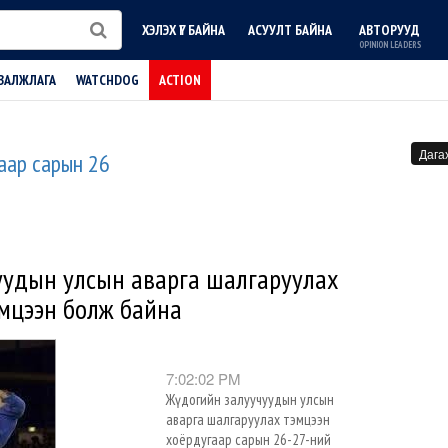
ХЭЛЭХ ҮГ БАЙНА
АСУУЛТ БАЙНА
АВТОРУУД
OPINION LEADERS
ВАЛЖЛАГА
WATCHDOG
ACTION
Дага
аар сарын 26
уудын улсын аварга шалгаруулах
мцээн болж байна
7:02:02 PM
Жүдогийн залуучуудын улсын
аварга шалгаруулах тэмцээн
хоёрдугаар сарын 26-27-ний