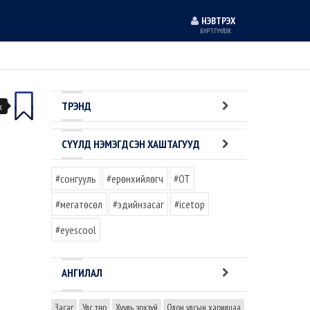
НЭВТРЭХ
БҮРТГҮҮЛЭХ
ТРЭНД
х
СҮҮЛД НЭМЭГДСЭН ХАШТАГУУД
#сонгууль
#ерөнхийлөгч
#OT
#мегатөсөл
#эдийнзасаг
#icetop
#eyescool
АНГИЛАЛ
Засаг
Улс төр
Хууль эрхзүй
Олон улсын харилцаа