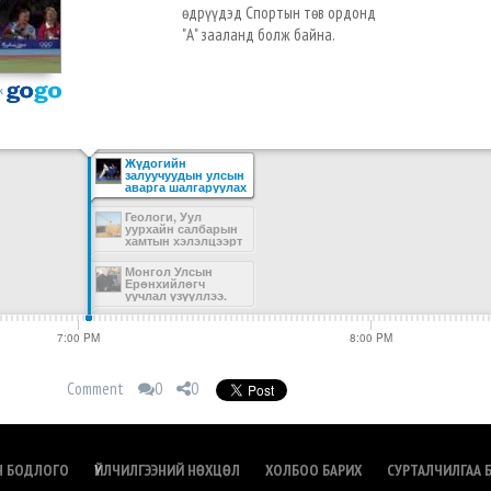
өдрүүдэд Спортын төв ордонд
"А" зааланд болж байна.
ж
Жүдогийн
залуучуудын улсын
аварга шалгаруулах
тэмцээн болж байна
Геологи, Уул
уурхайн салбарын
хамтын хэлэлцээрт
гарын үсэг зурлаа
Монгол Улсын
Ерөнхийлөгч
уучлал үзүүллээ.
7:00 PM
8:00 PM
Comment
0
0
Н БОДЛОГО
ҮЙЛЧИЛГЭЭНИЙ НӨХЦӨЛ
ХОЛБОО БАРИХ
СУРТАЛЧИЛГАА 