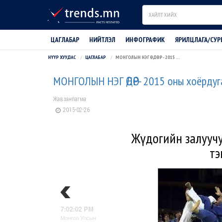
Search
ЦАГЛАБАР
НИЙТЛЭЛ
ИНФОГРАФИК
ЯРИЛЦЛАГА/СУР
НҮҮР ХУУДАС
ЦАГЛАБАР
МОНГОЛЫН НЭГ ӨДӨР- 2015 ОНЫ ХОЁРДУГААР САРЫН 26
МОНГОЛЫН НЭГ ӨДӨР- 2015 оны хоёрдуг
Жавзанпагма
2015-02-26
Жүдогийн залууч
тэ
7:02:02 PM
Монгол Улсын