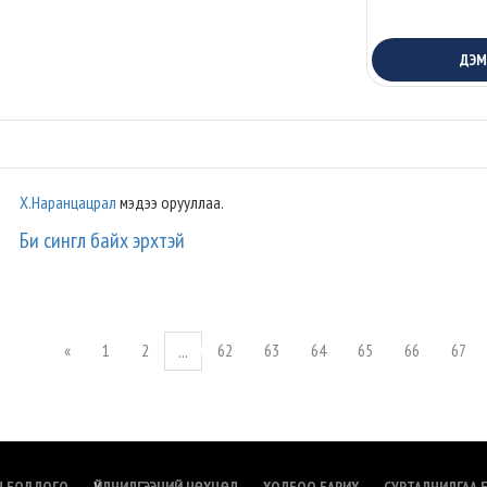
ДЭ
Х.Наранцацрал
мэдээ орууллаа.
Би сингл байх эрхтэй
«
1
2
62
63
64
65
66
67
...