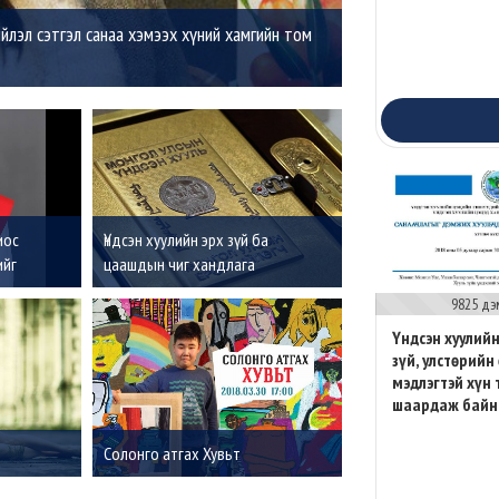
йлэл сэтгэл санаа хэмээх хүний хамгийн том
иос
Үндсэн хуулийн эрх зүй ба
ийг
цаашдын чиг хандлага
9825 дэ
Үндсэн хуулийн
зүй, улстөрийн
мэдлэгтэй хүн
шаардаж байн
Солонго атгах Хувьт