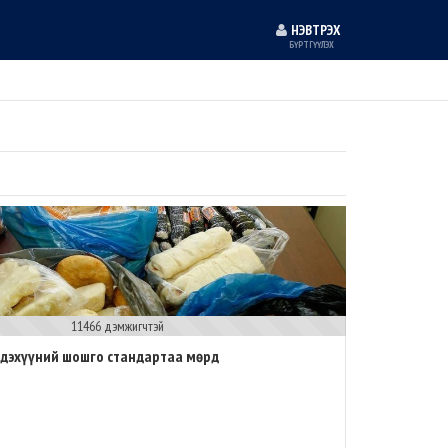
НЭВТРЭХ
БҮРТГҮҮЛЭХ
11466 дэмжигчтэй
гдэхүүний шошго стандартаа мөрд