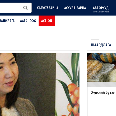
ХЭЛЭХ ҮГ БАЙНА
АСУУЛТ БАЙНА
АВТОРУУД
OPINION LEADERS
ВАЛЖЛАГА
WATCHDOG
ACTION
ШААРДЛАГА
Хүнсний бүтээ