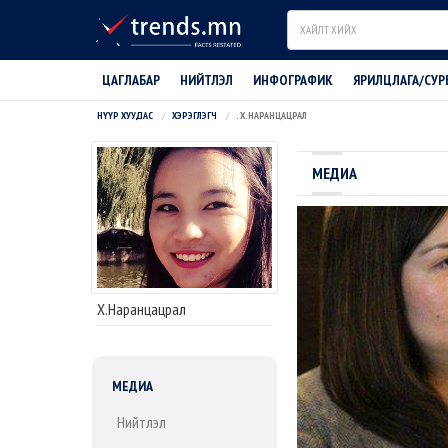
Search
ЦАГЛАБАР
НИЙТЛЭЛ
ИНФОГРАФИК
ЯРИЛЦЛАГА/СУР
НҮҮР ХУУДАС
ХЭРЭГЛЭГЧ
. Х.НАРАНЦАЦРАЛ
МЕДИА
Х.Наранцацрал
МЕДИА
Нийтлэл