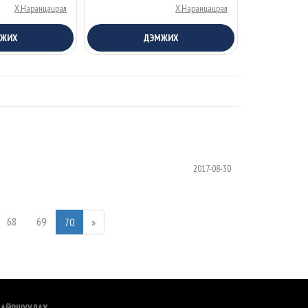
Х.Наранцацрал
Х.Наранцацрал
МЖИХ
ДЭМЖИХ
2017-08-30
68
69
70
»