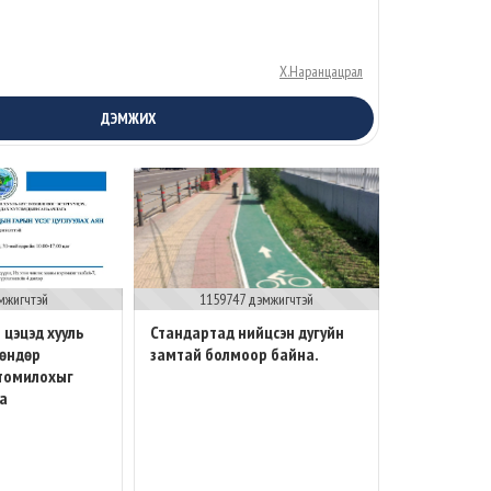
Х.Наранцацрал
ДЭМЖИХ
мжигчтэй
1159747 дэмжигчтэй
 цэцэд хууль
Стандартад нийцсэн дугуйн
 өндөр
замтай болмоор байна.
 томилохыг
а