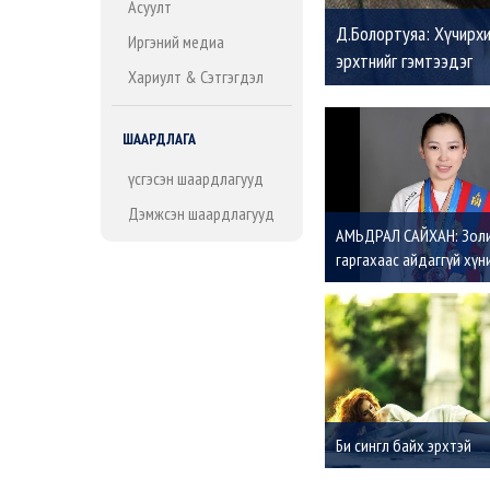
Асуулт
Д.Болортуяа: Хүчирхи
Иргэний медиа
эрхтнийг гэмтээдэг
Хариулт & Сэтгэгдэл
ШААРДЛАГА
Үүсгэсэн шаардлагууд
Дэмжсэн шаардлагууд
АМЬДРАЛ САЙХАН: Зол
гаргахаас айдаггүй хүн
амжилт үргэлж дагадаг
Би сингл байх эрхтэй