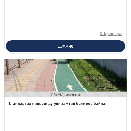
Х.Наранцацрал
ДЭМЖИХ
1159747 дэмжигчтэй
Стандартад нийцсэн дугуйн замтай болмоор байна.