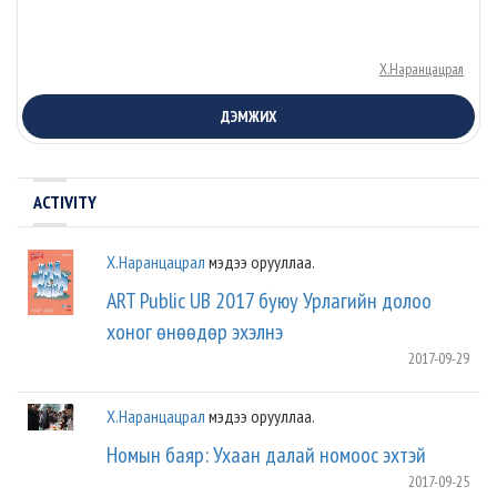
Х.Наранцацрал
ДЭМЖИХ
ACTIVITY
Х.Наранцацрал
мэдээ орууллаа.
ART Public UB 2017 буюу Урлагийн долоо
хоног өнөөдөр эхэлнэ
2017-09-29
Х.Наранцацрал
мэдээ орууллаа.
Номын баяр: Ухаан далай номоос эхтэй
2017-09-25