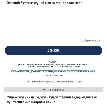
Хүнсний бүтээгдэхүүний шошго стандартаа мөрд
Х.Наранцацрал
ДЭМЖИХ
9825 дэмжигчтэй
Үндсэн хуулийн цэцэд хууль зүй, улстөрийн өндөр мэдлэгтэй
хүн томилохыг шаардаж байна