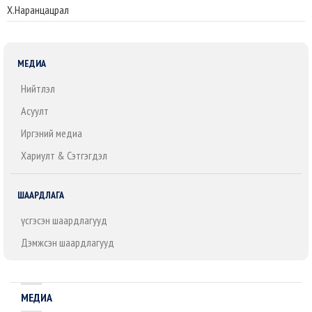
Х.Наранцацрал
МЕДИА
Нийтлэл
Асуулт
Иргэний медиа
Хариулт & Сэтгэгдэл
ШААРДЛАГА
Үүсгэсэн шаардлагууд
Дэмжсэн шаардлагууд
МЕДИА