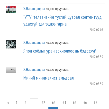
Х.Наранцацрал
мэдээ орууллаа.
'VTV' телевизийн тусгай цуврал контентууд
удахгүй дэлгэцнээ гарна
2017-09-06
Х.Наранцацрал
мэдээ орууллаа.
Япон соёлыг уран зохиолоос нь бэдрэхүй
2017-08-30
Х.Наранцацрал
мэдээ орууллаа.
Миний минималист амьдрал
2017-08-30
«
1
2
62
63
64
65
66
67
...