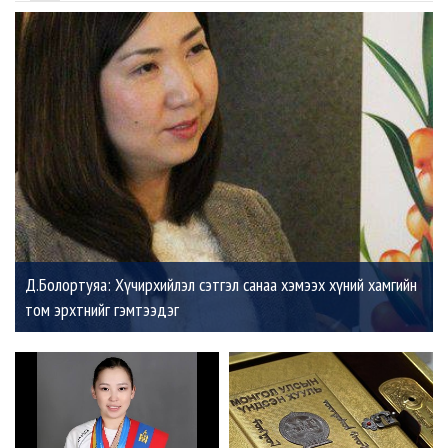
Д.Болортуяа: Хүчирхийлэл сэтгэл санаа хэмээх хүний хамгийн
том эрхтнийг гэмтээдэг