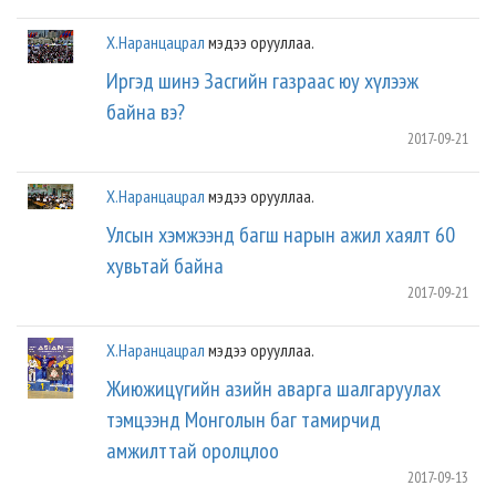
Х.Наранцацрал
мэдээ орууллаа.
Иргэд шинэ Засгийн газраас юу хүлээж
байна вэ?
2017-09-21
Х.Наранцацрал
мэдээ орууллаа.
Улсын хэмжээнд багш нарын ажил хаялт 60
хувьтай байна
2017-09-21
Х.Наранцацрал
мэдээ орууллаа.
Жиюжицүгийн азийн аварга шалгаруулах
тэмцээнд Монголын баг тамирчид
амжилттай оролцлоо
2017-09-13