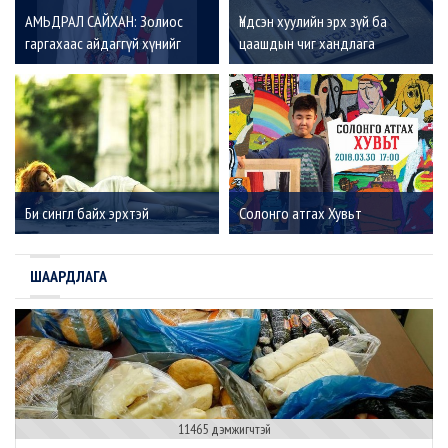
АМЬДРАЛ САЙХАН: Золиос
Үндсэн хуулийн эрх зүй ба
гаргахаас айдаггүй хүнийг
цаашдын чиг хандлага
амжилт үргэлж дагадаг
Би сингл байх эрхтэй
Солонго атгах Хувьт
ШААРДЛАГА
11465 дэмжигчтэй