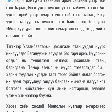
. Тэр ч байтугай Улаанбаатарын салхины дээр том
сэнс барьж, Богд уулыг нүхэлж утааг зайлуулах гэнэ. Аль
уулын орой дээр ямар хэмжээтэй сэнс тавьж, Богд
уулын хаагуур нь нүхлэх гээд байгаа юм бол доо.
Иймэрхүү уран зөгнөл шиг юмаар хөөцөлдвөл дэмий л
цаг алдах байх.
Тэгэхээр Улаанбаатарын цахилгаан станцуудад нүүрс
нийлүүлдэг Багануурын асуудал бас гарч ирнэ. Нүүрсний
ордыг нь түшиглээд мэдээж цахилгаан станц
баригдана. Төмөр замыг нь нүүрс тээвэрлэдэг биш,
харин суудлын хурдан галт тэрэг байнга явдаг болгож
их, дээд сургуулиуд голдуу байрлах жинхэнэ дагуул хот
болговол нийслэлийн хүн амын нягтаршил, ачаалал
үлэмж хэмжээгээр буурна.
Хэрэв хийн хоолой Монголын нутгаар өнгөрөхөөр