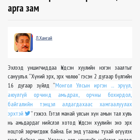
арга зам
Л.Хангай
Эхлээд уншигчиддаа Үндсэн хуулийн нэгэн заалтыг
сануулъя. “Хүний эрх, эрх чөлөө” гэсэн 2 дугаар бүлгийн
16 дугаар зүйлд “
Монгол Улсын иргэн ... эрүүл,
аюулгүй орчинд амьдрах, орчны бохирдол,
байгалийн тэнцэл алдагдахаас хамгаалуулах
эрхтэй
” гэжээ. Гэтэл манай улсын хүн амын тал хувь
нь амьдардаг нийслэл хотод Үндсэн хуулийн энэ эрх
ноцтой зөрчигдөж байна. Би энд утааны тухай өгүүлэх
гээд байгаа юм. Утааны хор уршгийг нийслэл хотод