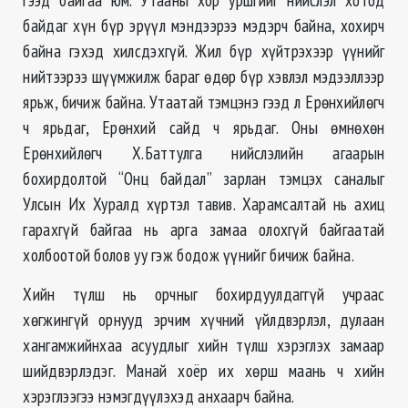
байдаг хүн бүр эрүүл мэндээрээ мэдэрч байна, хохирч
байна гэхэд хилсдэхгүй. Жил бүр хүйтрэхээр үүнийг
нийтээрээ шүүмжилж бараг өдөр бүр хэвлэл мэдээллээр
ярьж, бичиж байна. Утаатай тэмцэнэ гээд л Ерөнхийлөгч
ч ярьдаг, Ерөнхий сайд ч ярьдаг. Оны өмнөхөн
Ерөнхийлөгч Х.Баттулга нийслэлийн агаарын
бохирдолтой “Онц байдал” зарлан тэмцэх саналыг
Улсын Их Хуралд хүртэл тавив. Харамсалтай нь ахиц
гарахгүй байгаа нь арга замаа олохгүй байгаатай
холбоотой болов уу гэж бодож үүнийг бичиж байна.
Хийн түлш нь орчныг бохирдуулдаггүй учраас
хөгжингүй орнууд эрчим хүчний үйлдвэрлэл, дулаан
хангамжийнхаа асуудлыг хийн түлш хэрэглэх замаар
шийдвэрлэдэг. Манай хоёр их хөрш маань ч хийн
хэрэглээгээ нэмэгдүүлэхэд анхаарч байна.