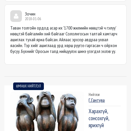
Зочин
2018-01-06
Таван толгойн ордод асар их '1700 жилиийн нөөцтэй ч гэлүү'
нөөцтэй байгалийн хий байгааг Сололнгосын талтай хамтарч
ашиглах тухай яриа байсан. Айлаас эрхээр авдраа ухвал
яасийн. Тэр хийг ашиглаад урд хөрш рүүгээ гаргасан ч ойрхон
бусуу. Бүхнийг Оросын талд нийцүүлэх шинэ үзэгдэл эхлэв уу.
ӨМНӨХ НИЙТЛЭЛ
Нийтлэл
Г.Гантуяа
Харахгүй,
сонсохгүй,
ярихгүй