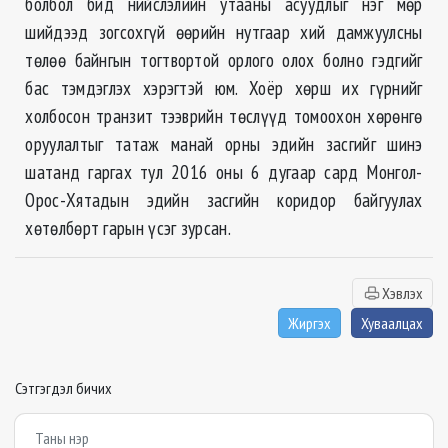
болбол бид нийслэлийн утааны асуудлыг нэг мөр
шийдээд зогсохгүй өөрийн нутгаар хий дамжуулсны
төлөө байнгын тогтвортой орлого олох болно гэдгийг
бас тэмдэглэх хэрэгтэй юм. Хоёр хөрш их гүрнийг
холбосон транзит тээврийн төслүүд томоохон хөрөнгө
оруулалтыг татаж манай орны эдийн засгийг шинэ
шатанд гаргах тул 2016 оны 6 дугаар сард Монгол-
Орос-Хятадын эдийн засгийн коридор байгуулах
хөтөлбөрт гарын үсэг зурсан.
Хэвлэх
Жиргэх
Хуваалцах
Сэтгэгдэл бичих