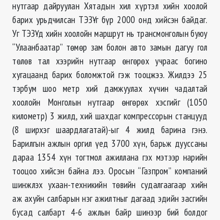
нутгаар дайруулан Хятадын хил хүртэл хийн хоолой
барих урьдчилсан ТЭЗҮ-г бүр 2000 онд хийсэн байдаг.
Уг ТЭЗҮ-д хийн хоолойн маршрут нь трансмонголын буюу
“Улаанбаатар” төмөр зам болон авто замын дагуу гол
төлөв тал хээрийн нутгаар өнгөрөх учраас богино
хугацаанд барих боломжтой гэж тооцжээ. Жилдээ 25
тэрбум шоо метр хий дамжуулах хүчин чадалтай
хоолойн Монголын нутгаар өнгөрөх хэсгийг (1050
километр) 3 жилд, хий шахдаг компрессорын станцууд
(8 ширхэг шаардлагатай)-ыг 4 жилд барина гэнэ.
Барилгын ажлын оргил үед 3700 хүн, барьж дууссаны
дараа 1354 хүн тогтмол ажиллана гэх мэтээр нарийн
тооцоо хийсэн байна лээ. Оросын “Газпром” компаний
шинжлэх ухаан-техникийн төвийн судалгаагаар хийн
аж ахуйн салбарын нэг ажилтныг дагаад эдийн засгийн
бусад салбарт 4-6 ажлын байр шинээр бий болдог