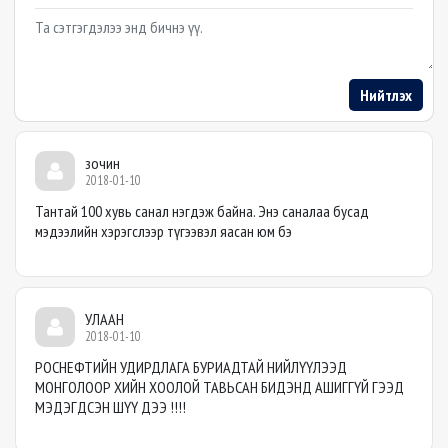
Example textarea
Нийтлэх
зочин
2018-01-10
Тантай 100 хувь санал нэгдэж байна. Энэ саналаа бусад
мэдээлийн хэрэгслээр түгээвэл яасан юм бэ
УЛААН
2018-01-10
РОСНЕФТИЙН УДИРДЛАГА БУРИАДТАЙ НИЙЛҮҮЛЭЭД
МОНГОЛООР ХИЙН ХООЛОЙ ТАВЬСАН БИДЭНД АШИГГҮЙ ГЭЭД
МЭДЭГДСЭН ШҮҮ ДЭЭ !!!!