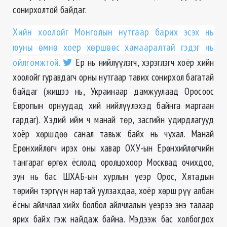
сонирхолтой байдаг.
Хийн хоолойг Монголын нутгаар барих эсэх нь
юуны өмнө хоёр хөршөөс хамааралтай гэдэг нь
ойлгомжтой.
Ер нь нийлүүлэгч, хэрэглэгч хоёр хийн
хоолойг гуравдагч орны нутгаар тавих сонирхол багатай
байдаг (жишээ нь, Украинаар дамжуулаад Оросоос
Европын орнуудад хий нийлүүлэхэд байнга маргаан
гардаг). Хэдий ийм ч манай төр, засгийн удирдлагууд
хоёр хөршдөө санал тавьж байх нь чухал. Манай
Ерөнхийлөгч ирэх оны хавар ОХУ-ын Ерөнхийлөгчийн
тангараг өргөх ёслолд оролцохоор Москвад очихдоо,
зун нь бас ШХАБ-ын хурлын үеэр Орос, Хятадын
төрийн тэргүүн нартай уулзахдаа, хоёр хөрш рүү албан
ёсны айлчлал хийх болбол айлчлалын үеэрээ энэ талаар
ярих байх гэж найдаж байна. Мэдээж бас холбогдох