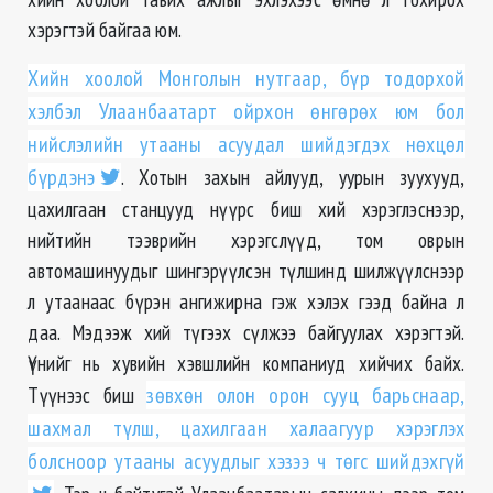
хэрэгтэй байгаа юм.
Хийн хоолой Монголын нутгаар, бүр тодорхой
хэлбэл Улаанбаатарт ойрхон өнгөрөх юм бол
нийслэлийн утааны асуудал шийдэгдэх нөхцөл
бүрдэнэ
. Хотын захын айлууд, уурын зуухууд,
цахилгаан станцууд нүүрс биш хий хэрэглэснээр,
нийтийн тээврийн хэрэгслүүд, том оврын
автомашинуудыг шингэрүүлсэн түлшинд шилжүүлснээр
л утаанаас бүрэн ангижирна гэж хэлэх гээд байна л
даа. Мэдээж хий түгээх сүлжээ байгуулах хэрэгтэй.
Үүнийг нь хувийн хэвшлийн компаниуд хийчих байх.
Түүнээс биш
зөвхөн олон орон сууц барьснаар,
шахмал түлш, цахилгаан халаагуур хэрэглэх
болсноор утааны асуудлыг хэзээ ч төгс шийдэхгүй