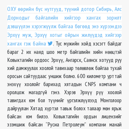
ОХУ өөрийн бүс нутгууд, түүний дотор Сибирь, Алс
Дорнодыг байгалийн хийгээр хангах зорилт
дэвшүүлэн хэрэгжүүлж байгаа бөгөөд энэ хүрээндээ
Эрхүү муж, Эрхүү хотыг ойрын жилүүдэд хийгээр
хангах гэж байна
. Тус мужийн хойд хэсэгт байдаг
бараг 2 их наяд шоо метр байгалийн хийн нөөцтэй
Ковыктагийн ордоос Эрхүү, Ангарск, Саянск хотууд руу
хий дамжуулах хоолой тавихаар төлөвлөж байгаа тухай
оросын сайтуудаас уншиж болно. 600 километр урттай
энэхүү хоолойг барихад хятадын CNPS компани ч
оролцож магадгүй гэнэ. Хэрэв Эрхүү рүү хоолой
тавигдах юм бол түүнийг үргэлжлүүлээд Монголоор
дайруулан Хятад хүртэл тавьж болох талаар мөн ярьж
байсан юм билээ. Ковыктагийн ордын лицензийг
эзэмшиж байсан “Русиа Петролеум” компани манай