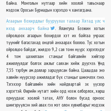
байна. Монголын нутгаар хийн хоолой тавьснаар
мэдээж Оросын Буриадын хэрэгцээ ч хангагдана.
Агаарын бохирдлыг бууруулах талаар Хятад улс ч
ихэд анхаарч байна
. Ялангуяа Бээжин хотын
ойролцоох агаарын бохирдол хэт их байгаа учраас
түүнийг багасгахад онцгой анхаарах боллоо. Тус хотын
ойролцоо байдаг, жилдээ 9,2 сая тонн нүүрс хэрэглэдэг
4 том цахилгаан станцыг байгалийн хийгээр
ажиллуулдаг болгох ажлыг саяхан хийж дуусчээ. Үүнд
7,55 тэрбум ам.доллар зарцуулсан байна. Цаашдаа энэ
хавийн нүүрсээр ажилладаг бүх станцыг шинэчлэх гэнэ.
Тэгэхээр байгалийн хийн найдвартай эх үүсвэр
хэрэгтэй. Өөрийн нутагт хийн орд нээж олборлох, хөрш
орнуудаас хоолой татах, АНУ болон бусад орноос
шингэрүүлсэн хий авах гэх мэт олон хувилбарыг мэдээж