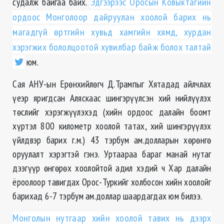
судалж байгаа байх.
Эдгээрээс Оросын Ковыктагийн
ордоос Монголоор дайруулан хоолой барих нь
магадгүй өртгийн хувьд хамгийн хямд, хурдан
хэрэгжих бололцоотой хувилбар байж болох талтай
юм.
Сая АНУ-ын Ерөнхийлөгч Д.Трампыг Хятадад айлчлах
үеэр яригдсан Аляскаас шингэрүүлсэн хий нийлүүлэх
төслийг хэрэгжүүлэхэд (хийн ордоос далайн боомт
хүртэл 800 километр хоолой татах, хий шингэрүүлэх
үйлдвэр барих г.м.) 43 тэрбум ам.долларын хөрөнгө
оруулалт хэрэгтэй гэнэ. Уртаараа бараг манай нутаг
дээгүүр өнгөрөх хоолойтой адил хэдий ч Хар далайн
ёроолоор тавигдах Орос-Туркийг холбосон хийн хоолойг
барихад 6-7 тэрбум ам.доллар шаардагдах юм билээ.
Монголын нутгаар хийн хоолой тавих нь дээрх