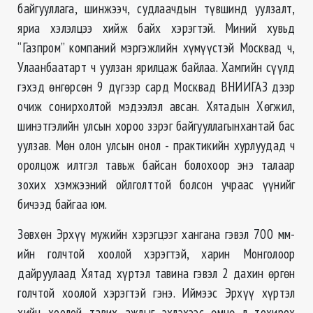
байгууллага, шинжээч, судлаачдын түвшинд уулзалт,
яриа хэлэлцээ хийж байх хэрэгтэй. Миний хувьд
“Газпром” компаний мэргэжлийн хүмүүстэй Москвад ч,
Улаанбаатарт ч уулзан ярилцаж байлаа. Хамгийн сүүлд
гэхэд өнгөрсөн 9 дүгээр сард Москвад ВНИИГАЗ дээр
очиж сонирхолтой мэдээлэл авсан. Хятадын Хөгжил,
шинэтгэлийн улсын хороо зэрэг байгууллагынхантай бас
уулзав. Мөн олон улсын онол - практикийн хурлуудад ч
оролцож илтгэл тавьж байсан болохоор энэ талаар
зохих хэмжээний ойлголттой болсон учраас үүнийг
бичээд байгаа юм.
Зөвхөн Эрхүү мужийн хэрэгцээг хангана гэвэл 700 мм-
ийн голчтой хоолой хэрэгтэй, харин Монголоор
дайруулаад Хятад хүртэл тавина гэвэл 2 дахин өргөн
голчтой хоолой хэрэгтэй гэнэ. Иймээс Эрхүү хүртэл
хийн хоолой тавих ажлыг эхлэхээс өмнө л тохирох