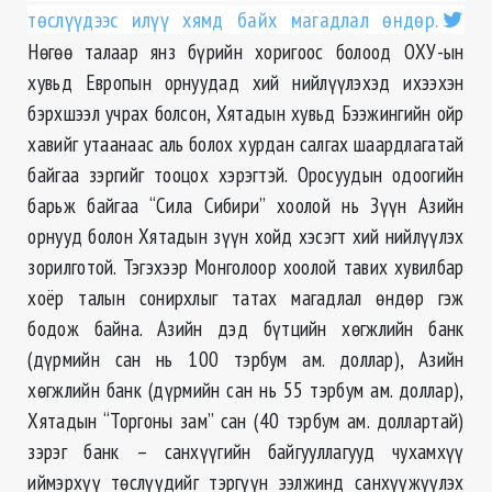
төслүүдээс илүү хямд байх магадлал өндөр.
Нөгөө талаар янз бүрийн хоригоос болоод ОХУ-ын
хувьд Европын орнуудад хий нийлүүлэхэд ихээхэн
бэрхшээл учрах болсон, Хятадын хувьд Бээжингийн ойр
хавийг утаанаас аль болох хурдан салгах шаардлагатай
байгаа зэргийг тооцох хэрэгтэй. Оросуудын одоогийн
барьж байгаа “Сила Сибири” хоолой нь Зүүн Азийн
орнууд болон Хятадын зүүн хойд хэсэгт хий нийлүүлэх
зорилготой. Тэгэхээр Монголоор хоолой тавих хувилбар
хоёр талын сонирхлыг татах магадлал өндөр гэж
бодож байна. Азийн дэд бүтцийн хөгжлийн банк
(дүрмийн сан нь 100 тэрбум ам. доллар), Азийн
хөгжлийн банк (дүрмийн сан нь 55 тэрбум ам. доллар),
Хятадын “Торгоны зам” сан (40 тэрбум ам. доллартай)
зэрэг банк – санхүүгийн байгууллагууд чухамхүү
иймэрхүү төслүүдийг тэргүүн ээлжинд санхүүжүүлэх