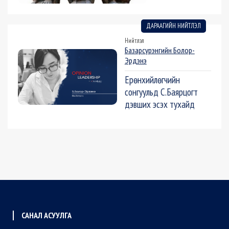
ДАРААГИЙН НИЙТЛЭЛ
Нийтлэл
Базарсүрэнгийн Болор-
Эрдэнэ
Ерөнхийлөгчийн
сонгуульд С.Баярцогт
дэвших эсэх тухайд
САНАЛ АСУУЛГА