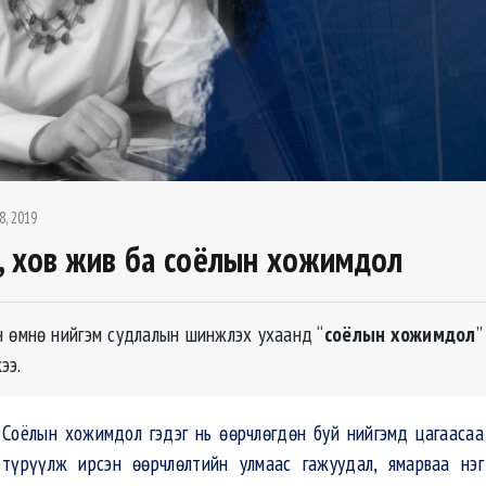
8, 2019
, хов жив ба соёлын хожимдол
 өмнө нийгэм судлалын шинжлэх ухаанд “
соёлын хожимдол
”
ээ.
Соёлын хожимдол гэдэг нь өөрчлөгдөн буй нийгэмд цагаасаа
түрүүлж ирсэн өөрчлөлтийн улмаас гажуудал, ямарваа нэг