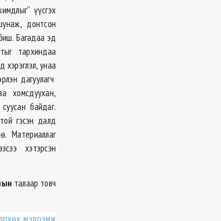
имдлыг” үүсгэх
шунаж, донтсон
биш. Багадаа эд
лтыг тархиндаа
д хэрэглэл, унаа
эрлэн дагуулагч
а хомсдуухан,
 суусан байдаг.
стой гэсэн далд
ө. Материаллаг
эсээ хэтэрсэн
лын
талаар товч
өөрхөх мэдрэмж