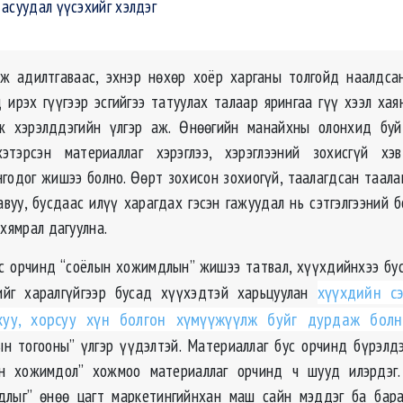
асуудал үүсэхийг хэлдэг
ж адилтгаваас, эхнэр нөхөр хоёр харганы толгойд наалдса
 ирэх гүүгээр эсгийгээ татуулах талаар ярингаа гүү хээл хая
ж хэрэлддэгийн үлгэр аж. Өнөөгийн манайхны олонхид буй
этэрсэн материаллаг хэрэглээ, хэрэглээний зохисгүй хэ
годог жишээ болно. Өөрт зохисон зохиогүй, таалагдсан таала
вуу, бусдаас илүү харагдах гэсэн гажуудал нь сэтгэлгээний 
 хямрал дагуулна.
с орчинд “соёлын хожимдлын” жишээ татвал, хүүхдийнхээ бу
гийг харалгүйгээр бусад хүүхэдтэй харьцуулан
хүүхдийн сэ
рхуу, хорсуу хүн болгон хүмүүжүүлж буйг дурдаж болн
н тогооны” үлгэр үүдэлтэй. Материаллаг бус орчинд бүрэлд
ын хожимдол” хожмоо материаллаг орчинд ч шууд илэрдэг.
длыг” өнөө цагт маркетингийнхан маш сайн мэддэг ба бараа