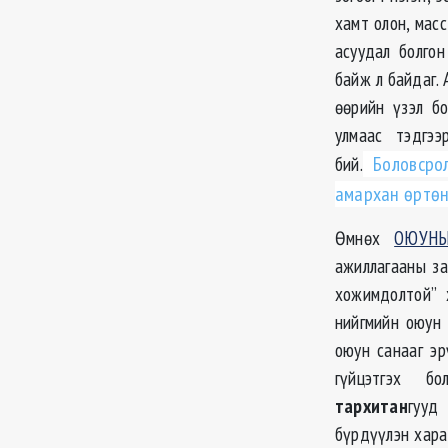
хамт олон, мас
асуудал болгон
байж л байдаг. 
өөрийн үзэл бо
улмаас тэдгээ
бий.
Боловсрол
амархан өртөн
Өмнөх
ОЮУНЫ
ажиллагааны за
хожимдолтой” 
нийгмийн оюун 
оюун санааг эр
гүйцэтгэх б
тархитан
гуу
бүрдүүлэн хара