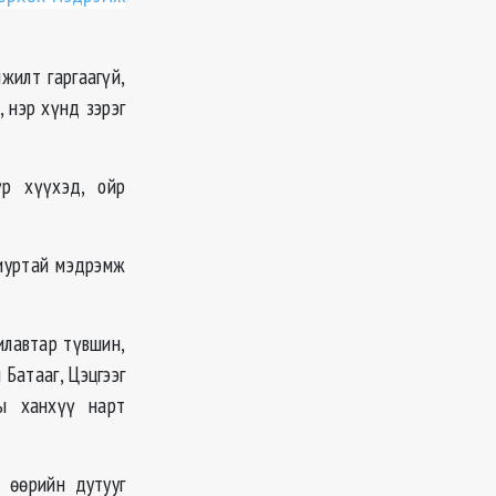
жилт гаргаагүй,
, нэр хүнд зэрэг
үр хүүхэд, ойр
виуртай мэдрэмж
илавтар түвшин,
 Батааг, Цэцгээг
ны ханхүү нарт
д өөрийн дутууг