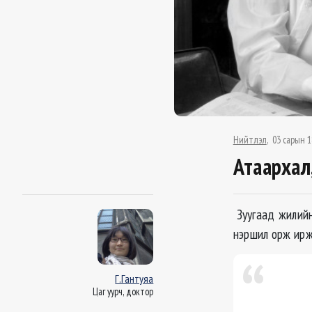
Нийтлэл
03 сарын 1
Атаархал
Зуугаад жилийн
нэршил орж ирж
Г.Гантуяа
Цаг уурч, доктор