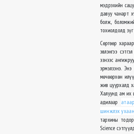
мэдрэхийн сацу
давуу чанарт х
болж, боломжи
тохиолдолд зүг
Сөргөөр хараар
эвлэнгээ сэтгэ
эзнээс ангижру
эрмэлзэнэ. Энэ
мөчөөрхөн илүү
жив цуурхалд х
Халуунд ам их 
адилаар
атаа
шинжлэх ухаан
тархины тодор
Science сэтгүүл