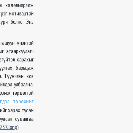
эж, хөдөлмөрлөж
үрэг мотивацтай
үрч болно. Энэ
 гашуун үнэнтэй
ыг атаархуулагч
згүйтэл харахыг
уулгах, барьцаж
. Түүнчлэн, хов
йлдэл улбаална.
дрэмж төрдөгтэй
гдэл төрөхийг
ийг харах тусам
улсан судалгаа
937.long
).