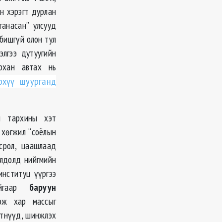
н хэрэгт дурлан
ганасан” улсууд
 бишгүй олон тул
элгээ дутуугийн
архан автах нь
рхүү шуурганд
н тархины хэт
 хөгжил “соёлын
срол, цаашлаад
олдолд нийгмийн
институц үүргээ
йгаар
баруун
лэж хар массыг
этнүүд, шинжлэх