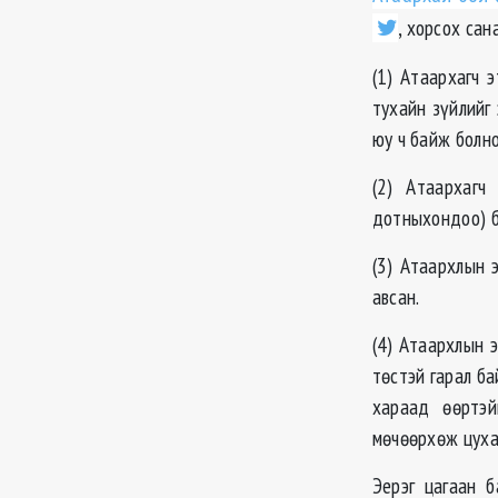
, хорсох сан
(1) Атаархагч 
тухайн зүйлийг 
юу ч байж болно
(2) Атаархагч
дотныхондоо) б
(3) Атаархлын 
авсан.
(4) Атаархлын 
төстэй гарал ба
хараад өөртэй
мөчөөрхөж цуха
Эерэг цагаан б