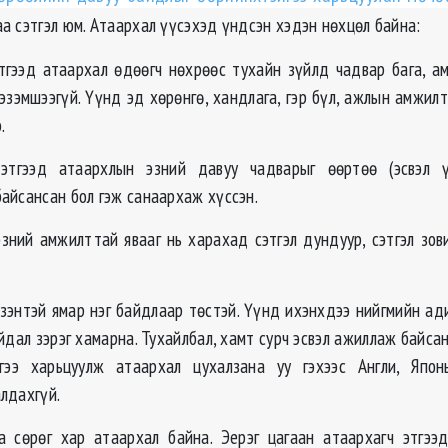
аа сэтгэл юм. Атаархал үүсэхэд үндсэн хэдэн нөхцөл байна:
этгээд атаархал өдөөгч нөхрөөс тухайн зүйлд чадвар бага, ам
эзэмшээгүй. Үүнд эд хөрөнгө, хандлага, гэр бүл, ажлын амжилт
.
 этгээд атаархлын эзний давуу чадварыг өөртөө (эсвэл 
айсансан бол гэж санаархаж хүссэн.
эзний амжилттай явааг нь харахад сэтгэл дундуур, сэтгэл зо
эзэнтэй ямар нэг байдлаар төстэй. Үүнд ихэнхдээ нийгмийн ад
йдал зэрэг хамарна. Тухайлбал, хамт сурч эсвэл ажиллаж байсан
гээ харьцуулж атаархал цухалзана уу гэхээс Англи, Япо
лдахгүй.
а сөрөг хар атаархал байна. Эерэг цагаан атаархагч этгээ