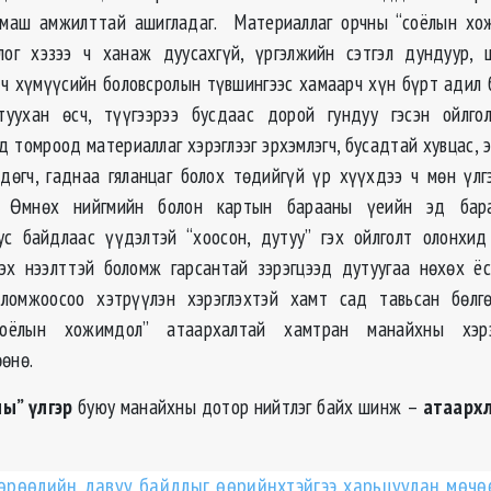
 маш амжилттай ашигладаг. Материаллаг орчны “соёлын хож
цлог хэзээ ч ханаж дуусахгүй, үргэлжийн сэтгэл дундуур, 
 ч хүмүүсийн боловсролын түвшингээс хамаарч хүн бүрт адил 
утуухан өсч, түүгээрээ бусдаас дорой гундуу гэсэн ойлго
д томроод материаллаг хэрэглээг эрхэмлэгч, бусадтай хувцас, э
лдөгч, гаднаа гяланцаг болох төдийгүй үр хүүхдээ ч мөн үлг
. Өмнөх нийгмийн болон картын барааны үеийн эд бара
с байдлаас үүдэлтэй “хоосон, дутуу” гэх ойлголт олонхид
эх нээлттэй боломж гарсантай зэрэгцээд дутуугаа нөхөх ё
оломжоосоо хэтрүүлэн хэрэглэхтэй хамт сад тавьсан бөлгө
“соёлын хожимдол” атаархалтай хамтран манайхны хэрэ
өөнө.
ы” үлгэр
буюу манайхны дотор нийтлэг байх шинж –
атаарх
өрөөлийн давуу байдлыг өөрийнхтэйгээ харьцуулан мөч