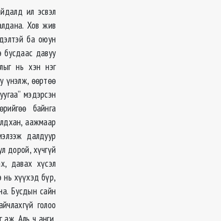
айдалд ил эсвэл
алдана. Хов жив
үдэлтэй ба оюун
э бусдаас давуу
лыг нь хэн нэг
у үнэлж, өөртөө
уугаа” мэдэрсэн
өрийгөө байнга
алдхан, аажмаар
рмэлзэж далдуур
ул дорой, хүчгүй
х, давах хүсэл
э нь хүүхэд бүр,
на. Бусдын сайн
йчлахгүй голоо
 аж. Аль ч анги,