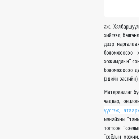
аж. Хялбаршуул
хийгээд бэлгэнд
дээр маргалда
боломжоосоо х
хожимдлын” сон
боломжоосоо да
(эдийн засгийн)
Материаллаг бу
чадвар, онцло
үүсгэж, атаа
манайхны “тамы
тогтсон “соёл
“соёлын хожим