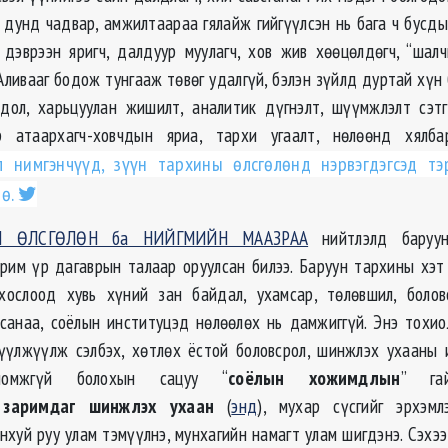
с дунд чадвар, амжилтаараа гялайж гийгүүлсэн нь бага ч бусды
 дэврээн яригч, далдуур муулагч, хов жив хөөцөлдөгч, “шалч
Аливааг бодож тунгааж төвөг удалгүй, бэлэн зүйлд дуртай хүн
дол, харьцуулан жишилт, аналитик дүгнэлт, шүүмжлэлт сэтг
р атаархагч-ховчдын яриа, тархи угаалт, нөлөөнд хялб
 нимгэнчүүд, зүүн тархины өлсгөлөнд нэрвэгдэгсэд тэ
ө.
 ӨЛСГӨЛӨН ба НИЙГМИЙН МААЗРАА
нийтлэлд баруу
рим үр дагаврын талаар оруулсан билээ. Баруун тархины хэт
хослоод хувь хүний зан байдал, ухамсар, төлөвшил, болов
санаа, соёлын институцэд нөлөөлөх нь дамжиггүй. Энэ тохи
үүлжүүлж сэлбэх, хөтлөх ёстой боловсрол, шинжлэх ухааны 
оломжгүй болохын сацуу “
соёлын хожимдлын
” га
д
заримдаг шинжлэх ухаан
(
энд
), мухар сүсгийг эрхэм
нхуй руу улам тэмүүлнэ, мунхагийн намагт улам шигдэнэ. Сэхэ