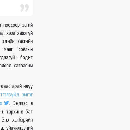
н ноосоор эсгий
на, хээл хаяхгүй
 эдийн засгийн
в маяг “соёлын
гдаагүй ч бодит
болоод халаасны
сдаас арай илүү
тгэлзүйд эмгэг
о
. Эндээс л
эн, тархинд бат
 Энэ хэлбэрийн
, үйлчилгээний