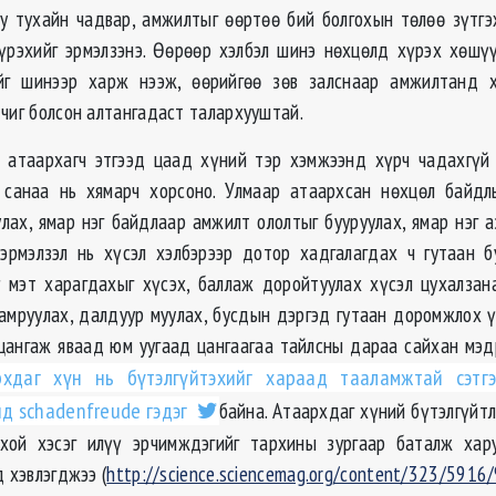
у тухайн чадвар, амжилтыг өөртөө бий болгохын төлөө зүтг
үрэхийг эрмэлзэнэ. Өөрөөр хэлбэл шинэ нөхцөлд хүрэх хөшү
йг шинээр харж нээж, өөрийгөө зөв залснаар амжилтанд х
 чиг болсон алтангадаст талархууштай.
 атаархагч этгээд цаад хүний тэр хэмжээнд хүрч чадахгүй
л санаа нь хямарч хорсоно. Улмаар атаархсан нөхцөл байдл
улах, ямар нэг байдлаар амжилт ололтыг бууруулах, ямар нэг а
 эрмэлзэл нь хүсэл хэлбэрээр дотор хадгалагдах ч гутаан б
 мэт харагдахыг хүсэх, баллаж доройтуулах хүсэл цухалзана
амруулах, далдуур муулах, бусдын дэргэд гутаан доромжлох ү
цангаж яваад юм уугаад цангаагаа тайлсны дараа сайхан мэ
рхдаг хүн нь бүтэлгүйтэхийг хараад тааламжтай сэтгэ
д schadenfreude гэдэг
байна. Атаархдаг хүний бүтэлгүйтл
хой хэсэг илүү эрчимждэгийг тархины зургаар баталж хару
д хэвлэгджээ (
http://science.sciencemag.org/content/323/5916/