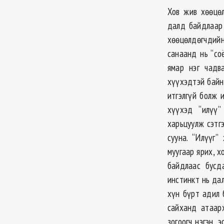
Хов жив хөөцөл
далд байдлаар 
хөөцөлдөгчдийн
санаанд нь “со
ямар нэг чадв
хүүхэдтэй байн
итгэлгүй болж 
хүүхэд “илүү”
харьцуулж сэтг
сууна. “Илүүг”
муугаар ярих, х
байдлаас бусд
инстинкт нь дал
хүн бүрт адил 
сайханд атаар
зогоогч нэгэн, 