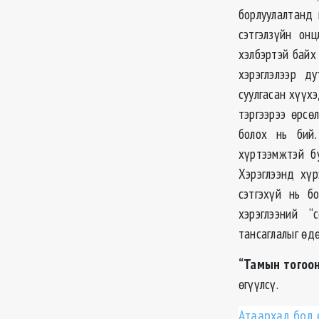
борлуулалтанд
сэтгэлзүйн он
хэлбэртэй байх
хэрэглэлээр д
суулгасан хүүхэ
тэргээрээ өрсө
болох нь бий
хүртээмжтэй бу
Хэрэглээнд хүр
сэтгэхүй нь б
хэрэглээний 
тансаглалыг өд
“Тамын тогоон
өгүүлсү.
Атаархал бол 