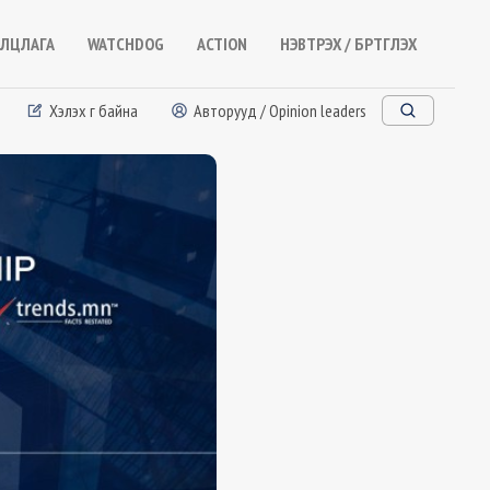
ЛЦЛАГА
WATCHDOG
ACTION
НЭВТРЭХ / БҮРТГҮҮЛЭХ
Хэлэх үг байна
Авторууд / Opinion leaders