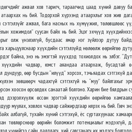
дөгчдийг ажвал хов таригч, тараагчид цаад хүний давуу б
атаархах нь бий. Тодорхой хүрээнд атаархлыг хов жив даг
 сэтгэлзүйг ажвал, бага насных нь хүмүүжил, төлөвшлөөс ү
ёлын хожимдол” суусан байх нь бий. Эцэг эхчүүд хүүхдийнхэ
арыг олж үнэлэлгүй, бусдаас ямар нэг зүйлээр дутуу байд
га харьцуулснаар хүүхдийн сэтгэлзүйд нөлөөлж өөрийгөө дуту
ирдэг байна, энэ нь эмэгтэй хүүхдэд тохиолдох нь элбэг. “Дут
 хүүхдийн чадвар, юмст аяандаа атаархаж, бусадтай ө
эл дундуур, өөр бусдын “илүүд” хорсох, тэчьяадах сэтгэхүй д
 хүлээн зөвшөөрч чадахгүй сэтгэхгүй нь “муу” байлгахыг э
орсон хоосон өрсөлдөх санаатай болгоно. Харин бие бялдрын с
ад дээрэлхүүлж өссөн эрэгтэй хүүхдийн өөрийгөө хамгаала
дуур муулах, ховлох чадвар сайжирдгаар илрэх нь бий. Гэвч эн
байх албагүй, тухайн хүний сэтгэхүй, ёс суртахуунаас хамаар
хан төвлөрснөөр өөрийн боломжит потенциалыг мэдэхгүй, да
эсвэл үүнийгээ сайн далдлагч, хий савсганагч их мэдэгч болгодог