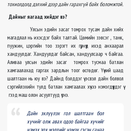
тохиолдолд дэлхий дээр дайн гарахгүй байх боломжтой.
Дайныг яагаад хийдэг вэ?
Улсын эдийн засаг томрох тусам дайн хийх
магадлал нь ихэсдэг байх талтай. Цөмийн зэвсэг , танк,
пуужин, цэргийн тоо зэрэгт их гүрнүүд ихэд анхаарал
хандуулдаг. Хандуулдаг байсан, хандуулсаар ч байгаа.
Аливаа улсын эдийн засаг томрох тусмаа батлан
хамгаалахад гаргах зардлын тоог өсгөдөг. Үүний цаад
шалтгаан нь юу вэ? Дайнд бэлддэг үү эсвэл дайн болвол
сэргийлэхийн тулд батлан хамгаалах хүчээ нэмэгдүүлдэг үү
гээд маш олон асуултууд үүснэ.
Дайн эхлүүлэх гол шалтгаан бол
хүчийг олж авах одоо байгаа хүчийг
нэмэх,эрх мэдлийг нэмэх гэсэн санаа