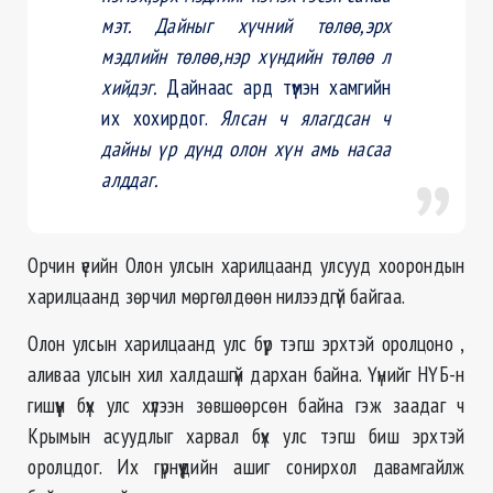
мэт. Дайныг хүчний төлөө,эрх
мэдлийн төлөө,нэр хүндийн төлөө л
хийдэг.
Дайнаас ард түмэн хамгийн
их хохирдог.
Ялсан ч ялагдсан ч
дайны үр дүнд олон хүн амь насаа
алддаг.
Орчин үеийн Олон улсын харилцаанд улсууд хоорондын
харилцаанд зөрчил мөргөлдөөн нилээдгүй байгаа.
Олон улсын харилцаанд улс бүр тэгш эрхтэй оролцоно ,
аливаа улсын хил халдашгүй дархан байна. Үүнийг НҮБ-н
гишүүн бүх улс хүлээн зөвшөөрсөн байна гэж заадаг ч
Крымын асуудлыг харвал бүх улс тэгш биш эрхтэй
оролцдог. Их гүрнүүдийн ашиг сонирхол давамгайлж