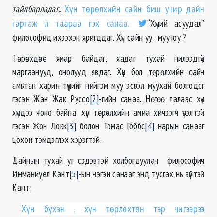
тайлбарладаг
.
Хүн төрөлхийн сайн биш учир дайн
гаргаж л таараа гэх санаа.
“Хүний асуудал”
философид ихээхэн яригддаг. Хүн сайн уу , муу юу ?
Төрөхдөө ямар байдаг, яадаг тухай нилээдгүй
маргаанууд, онолууд явдаг. Хүн бол төрөлхийн сайн
амьтан харин түүнийг нийгэм муу эсвэл муухай болгодог
гэсэн Жан Жак Руссо
[2]
-гийн санаа. Нөгөө талаас хүн
хүндээ чоно байна, хүн төрөлхийн амиа хичээгч үзэлтэй
гэсэн Жон Локк
[3]
болон Томас Гоббс
[4]
нарын санааг
цохон тэмдэглэх хэрэгтэй.
Дайнын тухай уг сэдэвтэй холбогдуулан философич
Имманиуел Кант
[5]
-ын нэгэн санааг энд тусгах нь зүйтэй
Кант:
Хүн бүхэн , хүн төрлөхтөн тэр чигээрээ