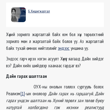
Б.Хишигжаргал
Хүний зорилго жаргалтай байх юм бол хүн төрөлхтний
зорилго мөн л жаргалтай байх болов уу. Аз жаргалтай
байх тухай өмнөх нийтлэлийг
эндээс
уншина уу.
Эндээс гарч ирэх нэгэн асуулт Хүмүүс яагаад Дайн хийдэг
вэ? Дайн хийх шийдвэр хаанаас гардаг вэ?
Дайн гарах шалтгаан
ОУХ-ны онолын голлох сургууль болох
Реализм
[1]
-ын онолоор
Дайн гарах нь гарцаагүй. Дайн
гарах үндсэн шалтгаан нь Хүний төрөлх зан төлөв буюу
натуртай холбогдоно гэж ихэнхи реалистууд