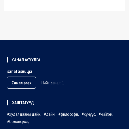
САНАЛ АСУУЛГА
sanal asuulga
Санал өгөх
Нийт санал: 1
ХАШТАГУУД
худалдааны дайн
дайн
философи
хүмүүс
нийгэм
боловсрол