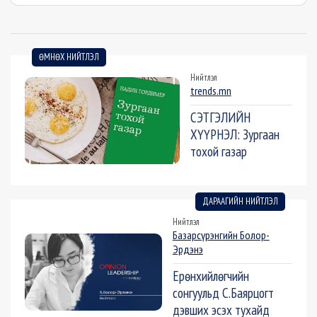
ӨМНӨХ НИЙТЛЭЛ
Нийтлэл
trends.mn
СЭТГЭЛИЙН
ХҮҮРНЭЛ: Зургаан
тохой газар
ДАРААГИЙН НИЙТЛЭЛ
Нийтлэл
Базарсүрэнгийн Болор-
Эрдэнэ
Ерөнхийлөгчийн
сонгуульд С.Баярцогт
дэвших эсэх тухайд