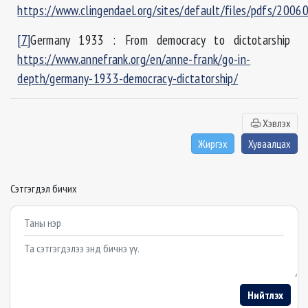
https://www.clingendael.org/sites/default/files/pdfs/2006
[7]
Germany 1933 : From democracy to dictotarship
https://www.annefrank.org/en/anne-frank/go-in-
depth/germany-1933-democracy-dictatorship/
Хэвлэх
Жиргэх
Хуваалцах
Сэтгэгдэл бичих
Example textarea
Нийтлэх