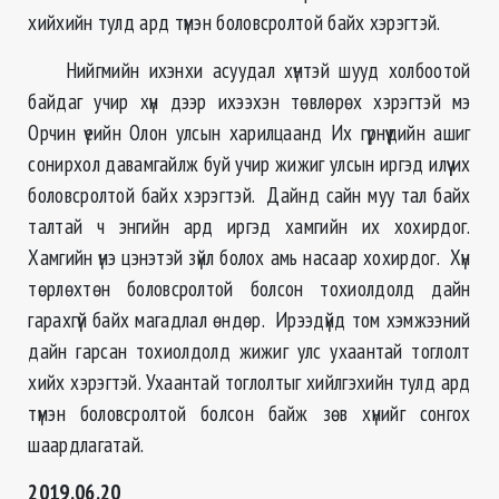
хийхийн тулд ард түмэн боловсролтой байх хэрэгтэй.
Нийгмийн ихэнхи асуудал хүнтэй шууд холбоотой
байдаг учир хүн дээр ихээхэн төвлөрөх хэрэгтэй мэ
Орчин үеийн Олон улсын харилцаанд Их гүрнүүдийн ашиг
сонирхол давамгайлж буй учир жижиг улсын иргэд илүү их
боловсролтой байх хэрэгтэй. Дайнд сайн муу тал байх
талтай ч энгийн ард иргэд хамгийн их хохирдог.
Хамгийн үнэ цэнэтэй зүйл болох амь насаар хохирдог. Хүн
төрлөхтөн боловсролтой болсон тохиолдолд дайн
гарахгүй байх магадлал өндөр. Ирээдүйд том хэмжээний
дайн гарсан тохиолдолд жижиг улс ухаантай тоглолт
хийх хэрэгтэй. Ухаантай тоглолтыг хийлгэхийн тулд ард
түмэн боловсролтой болсон байж зөв хүнийг сонгох
шаардлагатай.
2019.06.20