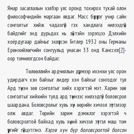
Ямар засаглалын хэлбэр улс оронд тохирох тухай олон
философчидийн маргаан явдаг. Масс бүдүүлэг учир сайн
сонголтыг хийж чадахгүй гэх хандлага нилээдгүй
байдгийг энд дурьдах нь зүйтэйн зэрэгцээ Дэлхийн
хоёрдугаар дайныг эхлүүлсэн Гитлер 1932 оны Германы
Ерөнхийлөгчийн сонгуульд унасан 33 онд Канссел
[7]
-
оор томилогдсон байдаг.
Төлөөллийн ардчиллын дүрмээр ихэнхи улс орон
удирдагч хэн байхыг лидер хэн байхыг сонгодог тул
Ард түмэн зөв сонголтыг хийх хэрэгтэй мэт. Харин зөв
сонголтыг хийхийн тулд ард түмнээс нилээдгүй боловсрол
шаардана. Боловсролыг хувь хүн өөрийн хичээл зүтгэлээр
олж авдаг. Төрийн зарим дэмжлэг хэрэгтэй ч
боловсролтой байхад хувь хүний хичээл зүтгэл маш том
үүргийг гүйцэтгэнэ.
Хэрэв хүн бүр боловсролтой болсон