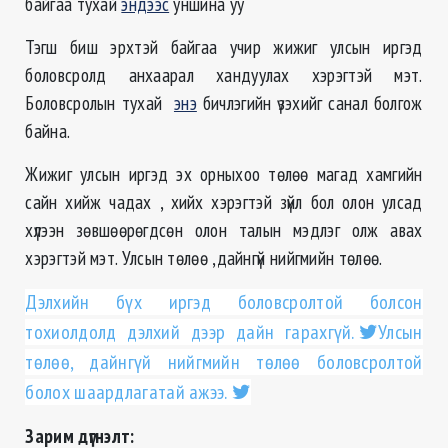
байгаа тухай
эндээс
уншина уу
Тэгш биш эрхтэй байгаа учир жижиг улсын иргэд
боловсролд анхаарал хандуулах хэрэгтэй мэт.
Боловсролын тухай
энэ
бичлэгийн үзэхийг санал болгож
байна.
Жижиг улсын иргэд эх орныхоо төлөө магад хамгийн
сайн хийж чадах , хийх хэрэгтэй зүйл бол олон улсад
хүлээн зөвшөөрөгдсөн олон талын мэдлэг олж авах
хэрэгтэй мэт. Улсын төлөө ,дайнгүй нийгмийн төлөө.
Дэлхийн бүх иргэд боловсролтой болсон
тохиолдолд дэлхий дээр дайн гарахгүй.
Улсын
төлөө, дайнгүй нийгмийн төлөө боловсролтой
болох шаардлагатай ажээ.
Зарим дүгнэлт: