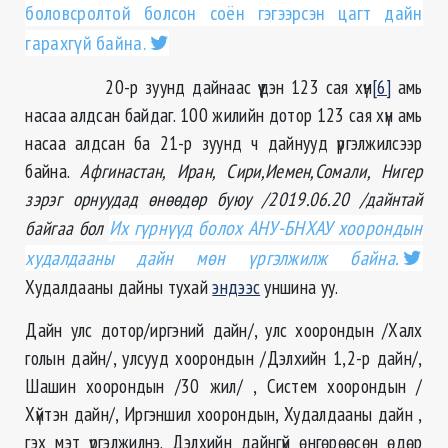
боловсролтой болсон соён гэгээрсэн цагт дайн
гарахгүй байна.
20-р зуунд дайнаас үүдэн 123 сая хүн
[6]
амь
насаа алдсан байдаг. 100 жилийн дотор 123 сая хүн амь
насаа алдсан ба 21-р зуунд ч дайнууд үргэлжилсээр
байна.
Афгинастан, Иран, Сири,Иемен,Сомали, Нигер
зэрэг орнуудад өнөөдөр буюу /2019.06.20 /дайнтай
байгаа бол
Их гүрнүүд болох АНУ-БНХАУ хоорондын
худалдааны дайн мөн үргэлжилж байна.
Худалдааны дайны тухай
эндээс
уншина уу.
Дайн улс дотор/иргэний дайн/, улс хоорондын /Халх
голын дайн/, улсууд хоорондын /Дэлхийн 1,2-р дайн/,
Шашин хоорондын /30 жил/ , Систем хоорондын /
Хүйтэн дайн/, Иргэншил хоорондын, Худалдааны дайн ,
гэх мэт үргэлжилнэ. Дэлхийн дайнгүй өнгөрөөсөн өдөр