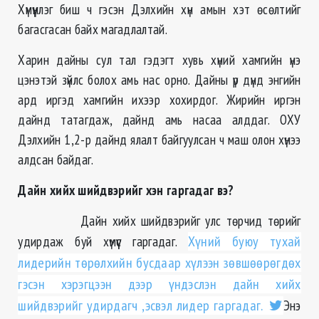
Хүмүүнлэг биш ч гэсэн Дэлхийн хүн амын хэт өсөлтийг
багасгасан байх магадлалтай.
Харин дайны сул тал гэдэгт хувь хүний хамгийн үнэ
цэнэтэй зүйлс болох амь нас орно. Дайны үр дүнд энгийн
ард иргэд хамгийн ихээр хохирдог. Жирийн иргэн
дайнд татагдаж, дайнд амь насаа алддаг. ОХУ
Дэлхийн 1,2-р дайнд ялалт байгуулсан ч маш олон хүнээ
алдсан байдаг.
Дайн хийх шийдвэрийг хэн гаргадаг вэ?
Дайн хийх шийдвэрийг улс төрчид төрийг
удирдаж буй хүмүүс гаргадаг.
Хүний буюу тухай
лидерийн төрөлхийн бусдаар хүлээн зөвшөөрөгдөх
гэсэн хэрэгцээн дээр үндэслэн дайн хийх
шийдвэрийг удирдагч ,эсвэл лидер гаргадаг.
Энэ