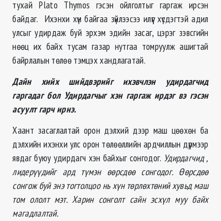
тухай Plato Thymos гэсэн ойлголтыг гаргаж ирсэн
байдаг. Ихэнхи хүн байгаа зүйлээсээ илүүг хүсдэгтэй адил
улсыг удирдаж буй эрхэм эдийн засаг, цэрэг зэвсгийн
нөөц их байх тусам газар нутгаа томруулж ашигтай
байрлалын төлөө тэмцэх хандлагатай.
Дайн хийх шийдвэрийг ихэвчлэн удирдагчид
гаргадаг бол Удирдагчыг хэн гаргаж ирдэг вэ гэсэн
асуулт гарч ирнэ.
Хаант засаглалтай орон дэлхий дээр маш цөөхөн ба
дэлхийн ихэнхи улс орон төлөөллийн ардчиллын дүрмээр
явдаг буюу удирдагч хэн байхыг сонгодог.
Удирдагчид ,
лидерүүдийг ард түмэн өөрсдөө сонгодог. Өөрсдөө
сонгож буй энэ тогтолцоо нь хүн төрлөхтөний хувьд маш
том ололт мэт. Харин сонголт сайн эсхүл муу байх
магадлалтай.