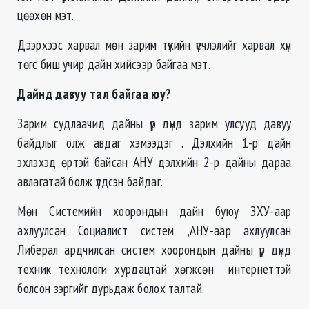
цөөхөн мэт.
Дээрхээс харвал мөн зарим түүхийн үечлэлийг харвал хүн
төгс биш учир дайн хийсээр байгаа мэт.
Дайнд давуу тал байгаа юу?
Зарим судлаачид дайны үр дүнд зарим улсууд давуу
байдлыг олж авдаг хэмээдэг . Дэлхийн 1-р дайн
эхлэхэд өртэй байсан АНУ дэлхийн 2-р дайны дараа
авлагатай болж үлдсэн байдаг.
Мөн Системийн хоорондын дайн буюу ЗХУ-аар
ахлуулсан Социалист систем ,АНУ-аар ахлуулсан
Либерал ардчилсан систем хоорондын дайны үр дүнд
техник технологи хурдацтай хөгжсөн интернеттэй
болсон зэргийг дурьдаж болох талтай.