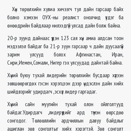
Хүн төрөлхийн хувиа хичээгч тул дайн гарсаар байх
болно хэмээн ОУХ-ны реалист онолчид үздэг ба
өнөөдрийн байдлаар нилээдгүй улсад дайн болж байна.
20-р зуунд дайнаас үүдэн 123 сая хүн амиа алдсан тоон
мэдээлэл байдаг ба 21-р зуун гарсаар ч дайн дуусаагүй
зарим улсууд болох Афгинастан, Иран,
Сири,Иемен,Сомали, Нигер гэх улсуудад дайнтай байна.
Хүний буюу тухай лидерийн төрөлхийн бусдаар хүлээн
зөвшөөрөгдөх гэсэн хэрэгцээн дээр үндэслэн дайн хийх
шийдвэрийг удирдагч ,эсхүл лидер гаргадаг.
Хүний сайн муугийн тухай олон ойлголтууд
байдаг.Удирдагч ,лидерүүдийг ард түмэн өөрсдөө
сонгодог. Төлөөллийн ардчиллын давуу байдлыг
ашиглан зөв сонголтыг хийх хэрэгтэй. Зөв сонголт