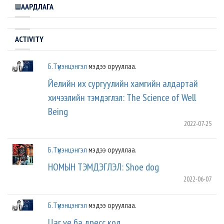
ШААРДЛАГА
ACTIVITY
Б.Түмэнцэнгэл
мэдээ орууллаа.
Йелийн их сургуулийн хамгийн алдартай
хичээлийн тэмдэглэл: The Science of Well
Being
2022-07-25
Б.Түмэнцэнгэл
мэдээ орууллаа.
НОМЫН ТЭМДЭГЛЭЛ: Shoе dog
2022-06-07
Б.Түмэнцэнгэл
мэдээ орууллаа.
Цаг үе ба дресс код