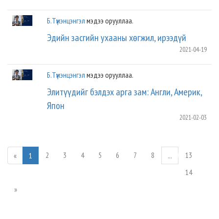
Б.Түмэнцэнгэл
мэдээ орууллаа.
Эдийн засгийн ухааны хѳгжил, ирээдүй
2021-04-19
Б.Түмэнцэнгэл
мэдээ орууллаа.
Элитүүдийг бэлдэх арга зам: Англи, Америк,
Япон
2021-02-03
2
3
4
5
6
7
8
13
«
1
...
14
»