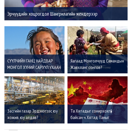
Эрчүүдийн хоцрогдол Шангрилагийн жендерээр
СҮҮЛЧИЙН ГАНЦ НАЙДВАР
Яагаад Монголчууд Самандын
МОНГОЛ ХҮНИЙ САРУУЛ УХААН
Жавхланг сонгов?
Засгийн газар Эрдэнэтээс юу
Та Хятадыг сонирхохгүй
хожив, юу алдав?
байсан ч Хятад Таныг
сонирхоно