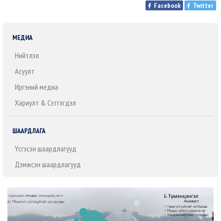
Facebook
Twitter
МЕДИА
Нийтлэл
Асуулт
Иргэний медиа
Хариулт & Сэтгэгдэл
ШААРДЛАГА
Үүсгэсэн шаардлагууд
Дэмжсэн шаардлагууд