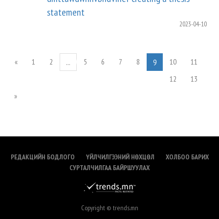
statement
2023-04-10
«
1
2
5
6
7
8
10
11
...
9
12
13
»
РЕДАКЦИЙН БОДЛОГО
ҮЙЛЧИЛГЭЭНИЙ НӨХЦӨЛ
ХОЛБОО БАРИХ
СУРТАЛЧИЛГАА БАЙРШУУЛАХ
Copyright © trends.mn