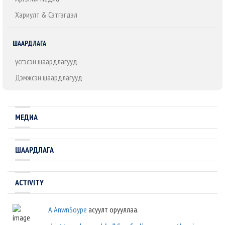
Хариулт & Сэтгэгдэл
ШААРДЛАГА
Үүсгэсэн шаардлагууд
Дэмжсэн шаардлагууд
МЕДИА
ШААРДЛАГА
ACTIVITY
A.AnwnSoype
асуулт орууллаа.