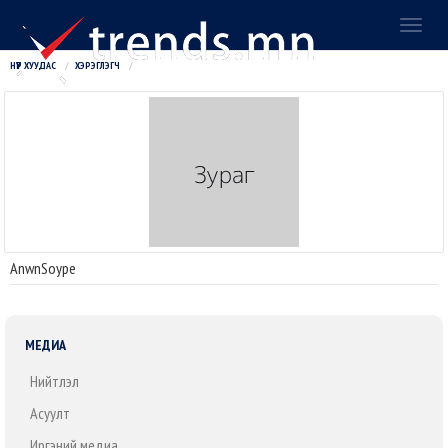
Toggl
naviga
НҮҮР ХУУДАС
ХЭРЭГЛЭГЧ
AnwnSoype
МЕДИА
Нийтлэл
Асуулт
Иргэний медиа