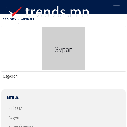
Toggl
naviga
НҮҮР ХУУДАС
ХЭРЭГЛЭГЧ
OsgAxori
МЕДИА
Нийтлэл
Асуулт
Иргэний медиа