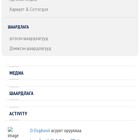
Хариулт & Сэтгэгдэл
ШААРДЛАГА
Үүсгэсэн шаардлагууд
Дэмжсэн шаардлагууд
МЕДИА
ШААРДЛАГА
ACTIVITY
O.OsgAxori
асуулт орууллаа.