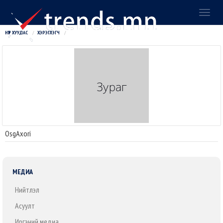
Toggl
naviga
НҮҮР ХУУДАС
ХЭРЭГЛЭГЧ
OsgAxori
МЕДИА
Нийтлэл
Асуулт
Иргэний медиа