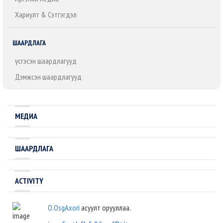
Хариулт & Сэтгэгдэл
ШААРДЛАГА
Үүсгэсэн шаардлагууд
Дэмжсэн шаардлагууд
МЕДИА
ШААРДЛАГА
ACTIVITY
O.OsgAxori
асуулт орууллаа.