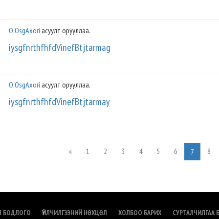
O.OsgAxori
асуулт орууллаа.
iysgfnrthfhfdVinefBtjtarmag
O.OsgAxori
асуулт орууллаа.
iysgfnrthfhfdVinefBtjtarmay
«
1
2
3
4
5
6
8
7
Н БОДЛОГО
ҮЙЛЧИЛГЭЭНИЙ НӨХЦӨЛ
ХОЛБОО БАРИХ
СУРТАЛЧИЛГАА 