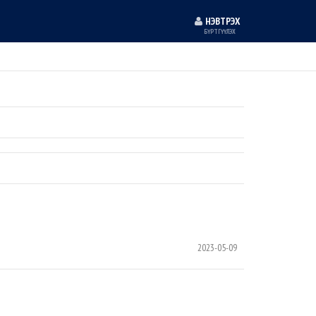
НЭВТРЭХ
БҮРТГҮҮЛЭХ
2023-05-09