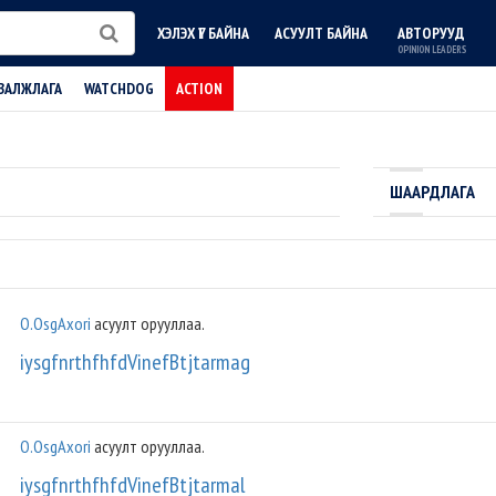
ХЭЛЭХ ҮГ БАЙНА
АСУУЛТ БАЙНА
АВТОРУУД
OPINION LEADERS
ВАЛЖЛАГА
WATCHDOG
ACTION
ШААРДЛАГА
O.OsgAxori
асуулт орууллаа.
iysgfnrthfhfdVinefBtjtarmag
O.OsgAxori
асуулт орууллаа.
iysgfnrthfhfdVinefBtjtarmal