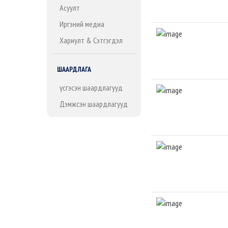
Асуулт
Иргэний медиа
Хариулт & Сэтгэгдэл
ШААРДЛАГА
Үүсгэсэн шаардлагууд
Дэмжсэн шаардлагууд