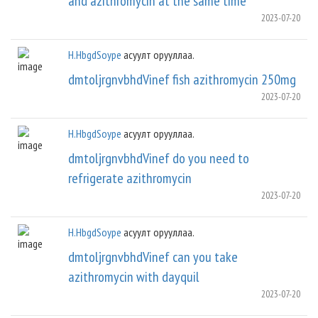
and azithromycin at the same time
2023-07-20
H.HbgdSoype
асуулт орууллаа.
dmtoljrgnvbhdVinef fish azithromycin 250mg
2023-07-20
H.HbgdSoype
асуулт орууллаа.
dmtoljrgnvbhdVinef do you need to
refrigerate azithromycin
2023-07-20
H.HbgdSoype
асуулт орууллаа.
dmtoljrgnvbhdVinef can you take
azithromycin with dayquil
2023-07-20