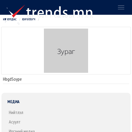
Toggl
naviga
НҮҮР ХУУДАС
ХЭРЭГЛЭГЧ
HbgdSoype
МЕДИА
Нийтлэл
Асуулт
Иргэний медиа