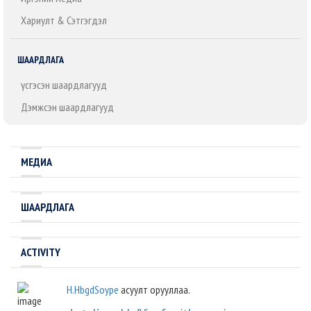
Хариулт & Сэтгэгдэл
ШААРДЛАГА
Үүсгэсэн шаардлагууд
Дэмжсэн шаардлагууд
МЕДИА
ШААРДЛАГА
ACTIVITY
H.HbgdSoype
асуулт орууллаа.