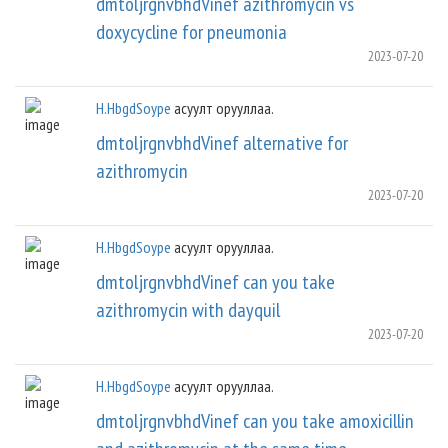
dmtoljrgnvbhdVinef azithromycin vs
doxycycline for pneumonia
2023-07-20
H.HbgdSoype
асуулт орууллаа.
dmtoljrgnvbhdVinef alternative for
azithromycin
2023-07-20
H.HbgdSoype
асуулт орууллаа.
dmtoljrgnvbhdVinef can you take
azithromycin with dayquil
2023-07-20
H.HbgdSoype
асуулт орууллаа.
dmtoljrgnvbhdVinef can you take amoxicillin