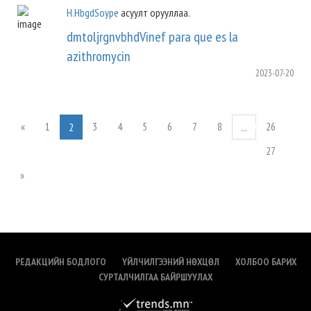
H.HbgdSoype
асуулт орууллаа.
dmtoljrgnvbhdVinef para que es la
azithromycin
2023-07-20
«
1
3
4
5
6
7
8
26
2
...
27
»
РЕДАКЦИЙН БОДЛОГО
ҮЙЛЧИЛГЭЭНИЙ НӨХЦӨЛ
ХОЛБОО БАРИХ
СУРТАЛЧИЛГАА БАЙРШУУЛАХ