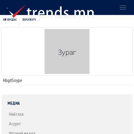
Toggl
naviga
НҮҮР ХУУДАС
ХЭРЭГЛЭГЧ
HbgdSoype
МЕДИА
Нийтлэл
Асуулт
Иргэний медиа