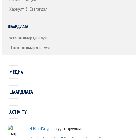
Хариулт & Сэтгэгдэл
ШААРДЛАГА
Үүсгэсэн шаардлагууд
Дэмжсэн шаардлагууд
МЕДИА
ШААРДЛАГА
ACTIVITY
H.HbgdSoype
асуулт орууллаа.