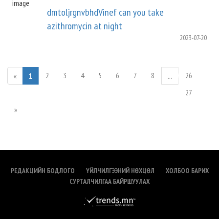
dmtoljrgnvbhdVinef can you take
azithromycin at night
2023-07-20
2
3
4
5
6
7
8
26
«
1
...
27
»
РЕДАКЦИЙН БОДЛОГО
ҮЙЛЧИЛГЭЭНИЙ НӨХЦӨЛ
ХОЛБОО БАРИХ
СУРТАЛЧИЛГАА БАЙРШУУЛАХ