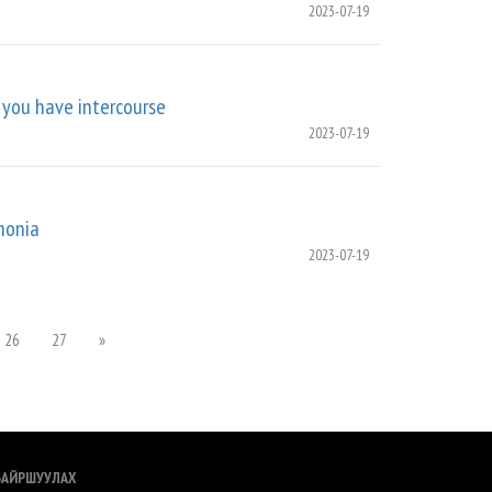
2023-07-19
 you have intercourse
2023-07-19
monia
2023-07-19
26
27
»
БАЙРШУУЛАХ