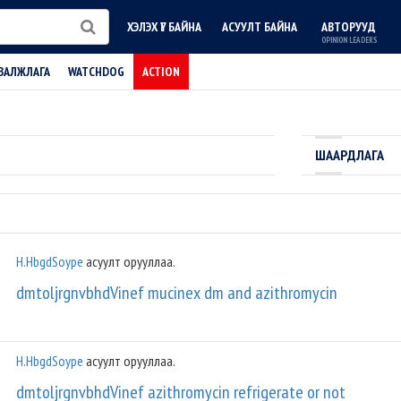
ХЭЛЭХ ҮГ БАЙНА
АСУУЛТ БАЙНА
АВТОРУУД
OPINION LEADERS
ВАЛЖЛАГА
WATCHDOG
ACTION
ШААРДЛАГА
H.HbgdSoype
асуулт орууллаа.
dmtoljrgnvbhdVinef mucinex dm and azithromycin
H.HbgdSoype
асуулт орууллаа.
dmtoljrgnvbhdVinef azithromycin refrigerate or not