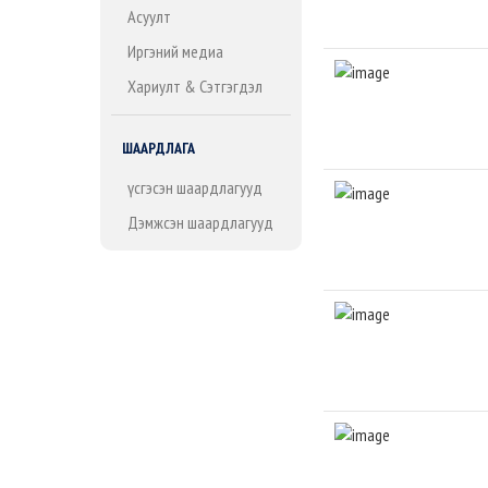
Асуулт
Иргэний медиа
Хариулт & Сэтгэгдэл
ШААРДЛАГА
Үүсгэсэн шаардлагууд
Дэмжсэн шаардлагууд