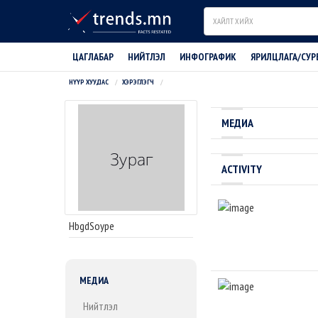
Search
ЦАГЛАБАР
НИЙТЛЭЛ
ИНФОГРАФИК
ЯРИЛЦЛАГА/СУР
НҮҮР ХУУДАС
ХЭРЭГЛЭГЧ
МЕДИА
ACTIVITY
HbgdSoype
МЕДИА
Нийтлэл