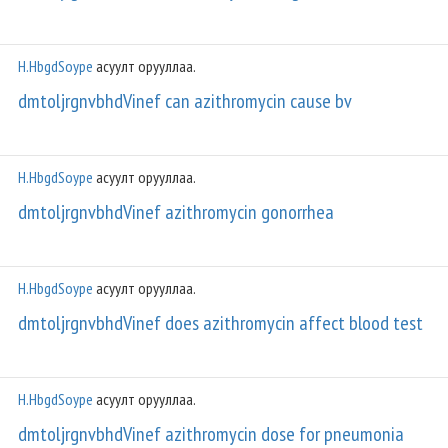
H.HbgdSoype
асуулт орууллаа.
dmtoljrgnvbhdVinef can azithromycin cause bv
H.HbgdSoype
асуулт орууллаа.
dmtoljrgnvbhdVinef azithromycin gonorrhea
H.HbgdSoype
асуулт орууллаа.
dmtoljrgnvbhdVinef does azithromycin affect blood test
H.HbgdSoype
асуулт орууллаа.
dmtoljrgnvbhdVinef azithromycin dose for pneumonia