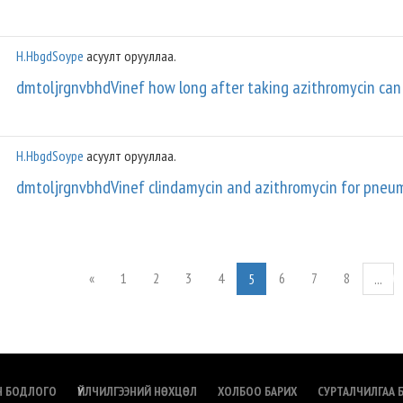
H.HbgdSoype
асуулт орууллаа.
dmtoljrgnvbhdVinef how long after taking azithromycin can
H.HbgdSoype
асуулт орууллаа.
dmtoljrgnvbhdVinef clindamycin and azithromycin for pneu
«
1
2
3
4
6
7
8
5
...
Н БОДЛОГО
ҮЙЛЧИЛГЭЭНИЙ НӨХЦӨЛ
ХОЛБОО БАРИХ
СУРТАЛЧИЛГАА 