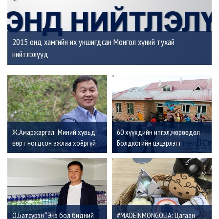
2015 онд хамгийн их уншигдсан Монгол хүний тухай
нийтлэлүүд
Ж.Амаржаргал ' Миний хувьд
60 хүүхдийн итгэл,мөрөөдөл
өөрт ногдсон ажлаа хоёргүй
Болдкогийн цэцэрлэгт
сэтгэлээр сайн хийх нь улс эх
орныхоо хөгжилд оруулж буй
хувь нэмэр'
О.Батсүрэн “Энэ бол бидний
#MADEINMONGOLIA: Цагаан