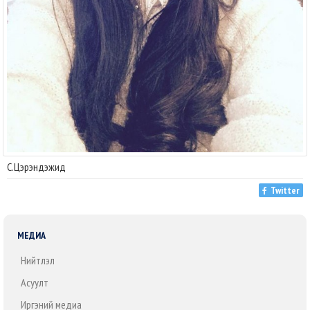
С.Цэрэндэжид
Twitter
МЕДИА
Нийтлэл
Асуулт
Иргэний медиа