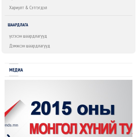
Хариулт & Сэтгэгдэл
ШААРДЛАГА
Үүсгэсэн шаардлагууд
Дэмжсэн шаардлагууд
МЕДИА