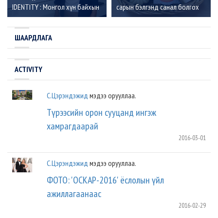
IDENTITY : Монгол хүн байхын
сарын бэлгэнд санал болгох
үүрэг хариуцлага”
онцлох 5 брэнд
ШААРДЛАГА
ACTIVITY
С.Цэрэндэжид
мэдээ орууллаа.
Түрээсийн орон сууцанд ингэж
хамрагдаарай
2016-03-01
С.Цэрэндэжид
мэдээ орууллаа.
ФОТО: 'ОСКАР-2016' ёслолын үйл
ажиллагаанаас
2016-02-29