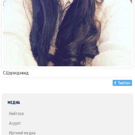
С.Цэрэндэжид
Twitter
МЕДИА
Нийтлэл
Асуулт
Иргэний медиа