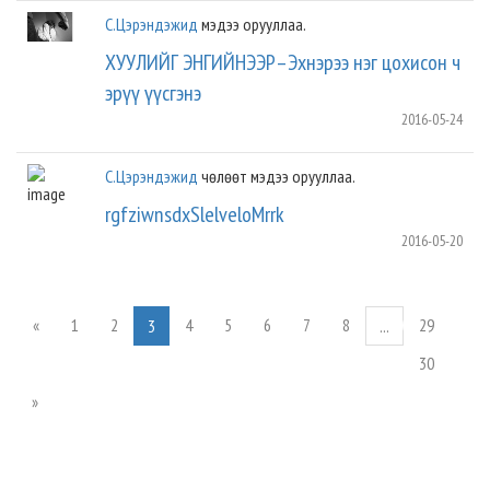
С.Цэрэндэжид
мэдээ орууллаа.
ХУУЛИЙГ ЭНГИЙНЭЭР–Эхнэрээ нэг цохисон ч
эрүү үүсгэнэ
2016-05-24
С.Цэрэндэжид
чөлөөт мэдээ орууллаа.
rgfziwnsdxSlelveloMrrk
2016-05-20
«
1
2
4
5
6
7
8
29
3
...
30
»