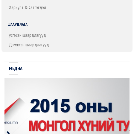
Хариулт & Сэтгэгдэл
ШААРДЛАГА
Үүсгэсэн шаардлагууд
Дэмжсэн шаардлагууд
МЕДИА