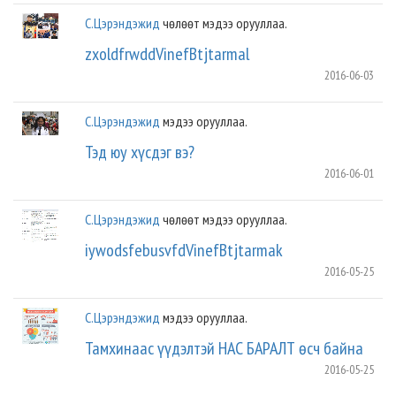
С.Цэрэндэжид
чөлөөт мэдээ орууллаа.
zxoldfrwddVinefBtjtarmal
2016-06-03
С.Цэрэндэжид
мэдээ орууллаа.
Тэд юу хүсдэг вэ?
2016-06-01
С.Цэрэндэжид
чөлөөт мэдээ орууллаа.
iywodsfebusvfdVinefBtjtarmak
2016-05-25
С.Цэрэндэжид
мэдээ орууллаа.
Тамхинаас үүдэлтэй НАС БАРАЛТ өсч байна
2016-05-25