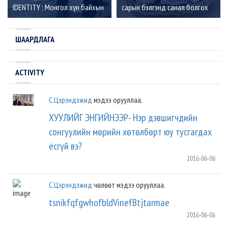
IDENTITY : Монгол хүн байхын
сарын бэлгэнд санал болгох
үүрэг хариуцлага”
онцлох 5 брэнд
ШААРДЛАГА
ACTIVITY
С.Цэрэндэжид
мэдээ орууллаа.
ХУУЛИЙГ ЭНГИЙНЭЭР- Нэр дэвшигчдийн
сонгуулийн мөрийн хөтөлбөрт юу тусгагдах
ёсгүй вэ?
2016-06-06
С.Цэрэндэжид
чөлөөт мэдээ орууллаа.
tsnikfqfgwhofbldVinefBtjtarmae
2016-06-06