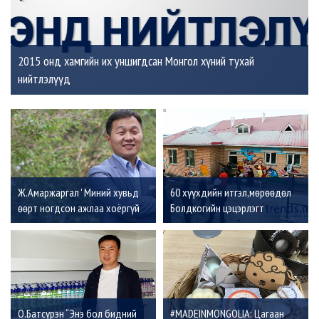
2015 онд хамгийн их уншигдсан Монгол хүний тухай
нийтлэлүүд
Ж.Амаржаргал ' Миний хувьд
60 хүүхдийн итгэл,мөрөөдөл
өөрт ногдсон ажлаа хоёргүй
Болдкогийн цэцэрлэгт
сэтгэлээр сайн хийх нь улс эх
орныхоо хөгжилд оруулж буй
хувь нэмэр'
О.Батсүрэн “Энэ бол бидний
#MADEINMONGOLIA: Цагаан