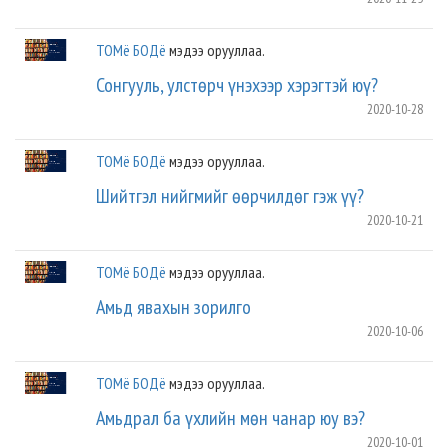
ТОМё БОДё
мэдээ орууллаа.
Сонгууль, улстөрч үнэхээр хэрэгтэй юү?
2020-10-28
ТОМё БОДё
мэдээ орууллаа.
Шийтгэл нийгмийг өөрчилдөг гэж үү?
2020-10-21
ТОМё БОДё
мэдээ орууллаа.
Амьд явахын зорилго
2020-10-06
ТОМё БОДё
мэдээ орууллаа.
Амьдрал ба үхлийн мөн чанар юу вэ?
2020-10-01