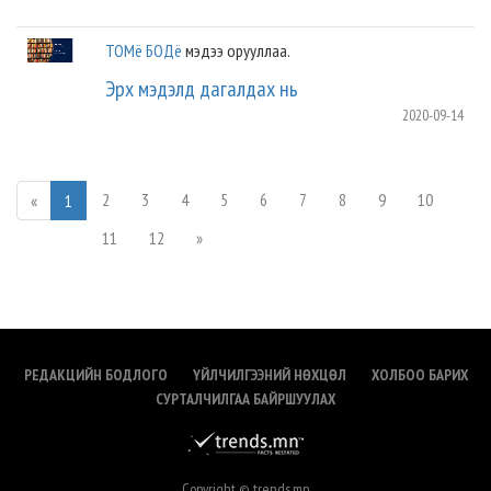
ТОМё БОДё
мэдээ орууллаа.
Эрх мэдэлд дагалдах нь
2020-09-14
2
3
4
5
6
7
8
9
10
«
1
11
12
»
РЕДАКЦИЙН БОДЛОГО
ҮЙЛЧИЛГЭЭНИЙ НӨХЦӨЛ
ХОЛБОО БАРИХ
СУРТАЛЧИЛГАА БАЙРШУУЛАХ
Copyright © trends.mn