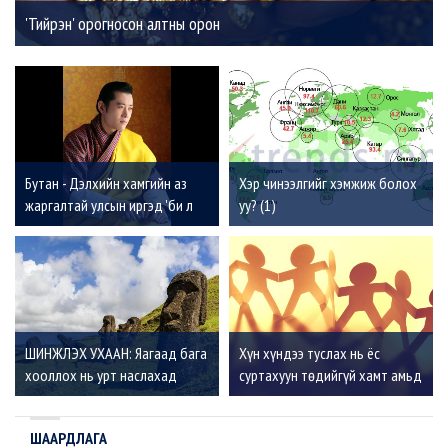
'Тийрэн' орогносон алтны орон
Бутан - Дэлхийн хамгийн аз
Хэр чинээлгийг хэмжиж болох
жаргалтай улсын иргэд 'би л
уу? (1)
болж байвал болоо' гэж
боддоггүй
ШИНЖЛЭХ УХААН: Яагаад бага
Хүн хүндээ туслах нь ёс
хооллох нь урт наслахад
суртахуун төдийгүй хамт амьд
тустай вэ?
үлдэхийн төлөөх тэмцэл
ШААРДЛАГА