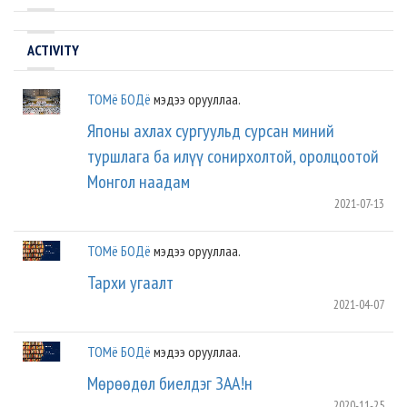
ACTIVITY
ТОМё БОДё
мэдээ орууллаа.
Японы ахлах сургуульд сурсан миний
туршлага ба илүү сонирхолтой, оролцоотой
Монгол наадам
2021-07-13
ТОМё БОДё
мэдээ орууллаа.
Тархи угаалт
2021-04-07
ТОМё БОДё
мэдээ орууллаа.
Мөрөөдөл биелдэг ЗАА!н
2020-11-25