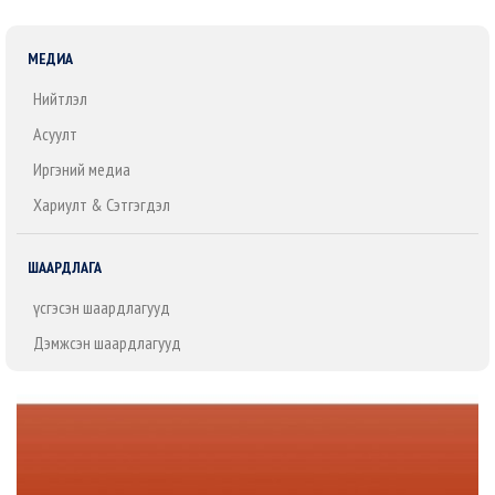
МЕДИА
Нийтлэл
Асуулт
Иргэний медиа
Хариулт & Сэтгэгдэл
ШААРДЛАГА
Үүсгэсэн шаардлагууд
Дэмжсэн шаардлагууд