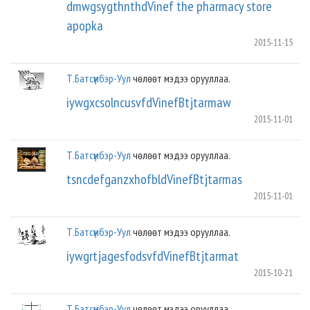
dmwgsygthnthdVinef the pharmacy store
apopka
2015-11-15
Т.Батсүмбэр-Уул
чөлөөт мэдээ орууллаа.
iywgxcsolncusvfdVinefBtjtarmaw
2015-11-01
Т.Батсүмбэр-Уул
чөлөөт мэдээ орууллаа.
tsncdefganzxhofbldVinefBtjtarmas
2015-11-01
Т.Батсүмбэр-Уул
чөлөөт мэдээ орууллаа.
iywgrtjagesfodsvfdVinefBtjtarmat
2015-10-21
Т.Батсүмбэр-Уул
чөлөөт мэдээ орууллаа.