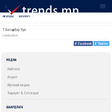
Toggl
naviga
НҮҮР ХУУДАС
ХЭРЭГЛЭГЧ
Т.Батсүмбэр-Уул
Lawstudent
Facebook
Twitter
МЕДИА
Нийтлэл
Асуулт
Иргэний медиа
Хариулт & Сэтгэгдэл
ШААРДЛАГА