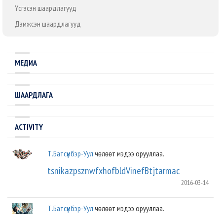
Үүсгэсэн шаардлагууд
Дэмжсэн шаардлагууд
МЕДИА
ШААРДЛАГА
ACTIVITY
Т.Батсүмбэр-Уул
чөлөөт мэдээ орууллаа.
tsnikazpsznwfxhofbldVinefBtjtarmac
2016-03-14
Т.Батсүмбэр-Уул
чөлөөт мэдээ орууллаа.