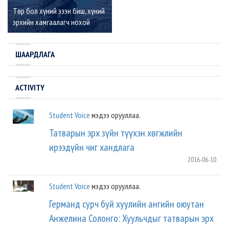
Төр бол хүний эзэн биш, хүний
эрхийн хамгаалагч нохой
ШААРДЛАГА
ACTIVITY
Student Voice
мэдээ орууллаа.
Татварын эрх зүйн түүхэн хөгжлийн
ирээдүйн чиг хандлага
2016-06-10
Student Voice
мэдээ орууллаа.
Германд сурч буй хуулийн ангийн оюутан
Анжелина Солонго: Хуульчдыг татварын эрх