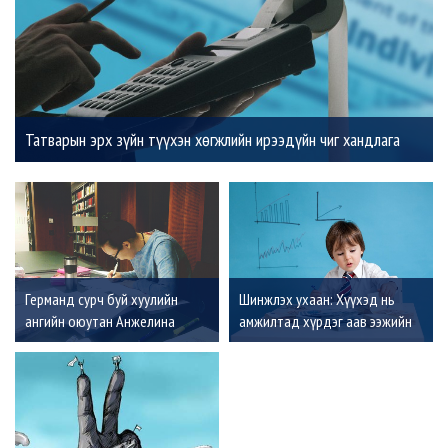
Татварын эрх зүйн түүхэн хөгжлийн ирээдүйн чиг хандлага
Германд сурч буй хуулийн
Шинжлэх ухаан: Хүүхэд нь
ангийн оюутан Анжелина
амжилтад хүрдэг аав ээжийн
Солонго: Хуульчдыг татварын
нийтлэг шинжүүд
эрх зүйгээр мэргэшихэд нь
хувь нэмрээ оруулна