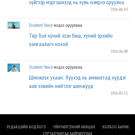
зүйгээр мэргэшихэд нь хувь нэмрээ оруулна
2016-06-10
Student Voice
мэдээ орууллаа.
Төр бол хүний эзэн биш, хүний эрхийн
хамгаалагч нохой
2016-06-08
Student Voice
мэдээ орууллаа.
Шинжлэх ухаан: Хүүхэд нь амжилтад хүрдэг
аав ээжийн нийтлэг шинжүүд
2016-05-15
РЕДАКЦИЙН БОДЛОГО
ҮЙЛЧИЛГЭЭНИЙ НӨХЦӨЛ
ХОЛБОО БАРИХ
СУРТАЛЧИЛГАА БАЙРШУУЛАХ