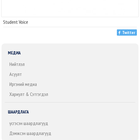
Student Voice
Twitter
МЕДИА
Нийтлэл
Асуулт
Иргэний медиа
Хариулт & Сэтгэгдэл
ШААРДЛАГА
Үүсгэсэн шаардлагууд
Дэмжсэн шаардлагууд