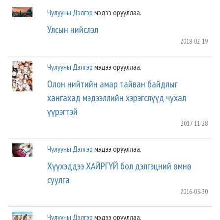
Чулууны Дэлгэр
мэдээ орууллаа.
Улсын нийслэл
2018-02-19
Чулууны Дэлгэр
мэдээ орууллаа.
Олон нийтийн амар тайван байдлыг
хангахад мэдээллийн хэрэгслүүд чухал
үүрэгтэй
2017-11-28
Чулууны Дэлгэр
мэдээ орууллаа.
Хүүхэддээ ХАЙРГҮЙ бол дэлгэцний өмнө
суулга
2016-05-30
Чулууны Дэлгэр
мэдээ орууллаа.