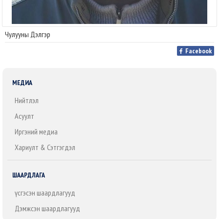
Чулууны Дэлгэр
Facebook
МЕДИА
Нийтлэл
Асуулт
Иргэний медиа
Хариулт & Сэтгэгдэл
ШААРДЛАГА
Үүсгэсэн шаардлагууд
Дэмжсэн шаардлагууд