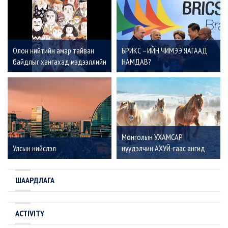
Олон нийтийн амар тайван
БРИКС –ИЙН ЧИМЭЭ ЯАГААД
байдлыг хангахад мэдээллийн
НАМДАВ?
хэрэгслүүд чухал үүрэгтэй
Монголын УХАМСАР
Улсын нийслэл
нүүдэлчин АХУЙ-гаас ангид
оршихгүй
ШААРДЛАГА
ACTIVITY