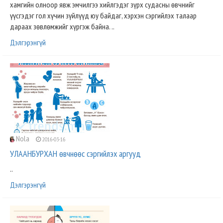
хамгийн олноор явж эмчилгээ хийлгэдэг зүрх судасны өвчнийг
үүсгэдэг гол хүчин зүйлүүд юу байдаг, хэрхэн сэргийлэх талаар
дараах зөвлөмжийг хүргэж байна. ..
Дэлгэрэнгүй
Nola
2016-03-16
УЛААНБУРХАН өвчнөөс сэргийлэх аргууд
..
Дэлгэрэнгүй