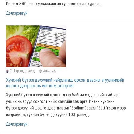
Ингээд ХӨСҮТ-ээс сурвалжилсан сурвалжлагаа хүргэе...
Дэлгэрэнгүй
С.Цэрэндэжид
2016-03-29
Хүнсний бүтээгдэхүүний найрлагад орсон давсны агууламжийг
шошго дээрээс нь ингэж мэдээрэй!
Хүнсний бүтээгдэхүүний шошго дээр байгаа мэдээллийг сайтар
унших нь эрүүл сонголт хийх хамгийн зөв арга. Ихэнх хүнсний
бүтээгдэхүүний шошго дээр давсыг “Sodium”, эсвэл “Salt”гэсэн үгээр
илэрхийлж, тухайн бүтээгдэхүүний 100 граммд..
Дэлгэрэнгүй