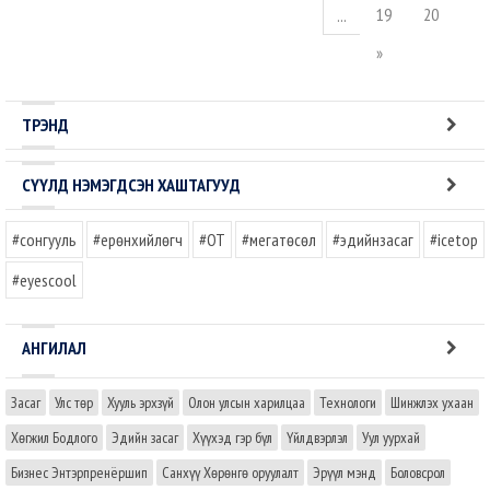
19
20
...
»
ТРЭНД
СҮҮЛД НЭМЭГДСЭН ХАШТАГУУД
#сонгууль
#ерөнхийлөгч
#OT
#мегатөсөл
#эдийнзасаг
#icetop
#eyescool
АНГИЛАЛ
Засаг
Улс төр
Хууль эрхзүй
Олон улсын харилцаа
Технологи
Шинжлэх ухаан
Хөгжил Бодлого
Эдийн засаг
Хүүхэд гэр бүл
Үйлдвэрлэл
Уул уурхай
Бизнес Энтэрпренёршип
Санхүү Хөрөнгө оруулалт
Эрүүл мэнд
Боловсрол