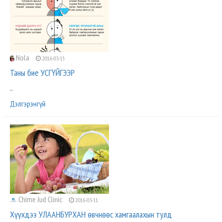
Nola
2016-03-15
Таны бие УСГҮЙГЭЭР
..
Дэлгэрэнгүй
Chime Jud Clinic
2016-03-11
Хүүхдээ УЛААНБУРХАН өвчнөөс хамгаалахын тулд