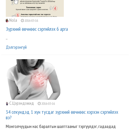
Nola
2016-03-16
Зүрхний өвчнөөс сэргийлэх 6 арга
..
Дэлгэрэнгүй
С.Цэрэндэжид
2016-03-16
34 секундэд 1 хүн тусдаг зүрхний өвчнөөс хэрхэн сэргийлэх
вэ?
Монголчуудын нас баралтын шалтгааныг тэргүүлдэг, гадаадад