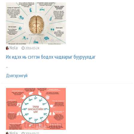
Nola
2016-03-24
Их идэх нь сэтгэн бодох чадварыг бууруулдаг
..
Дэлгэрэнгүй
Nola
2016-03-22