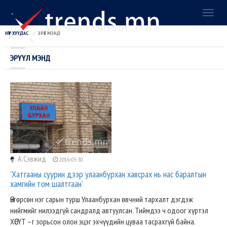
Toggl
naviga
НҮҮР ХУУДАС
ЭРҮҮЛ МЭНД
ЭРҮҮЛ МЭНД
А.Сэвжид
2016-03-30
'Хатгааны суурин дээр улаанбурхан хавсрах нь нас баралтын
хамгийн том шалтгаан'
Өнгөрсөн нэг сарын турш Улаанбурхан өвчний тархалт дэгдэж
нийгмийг нилээдгүй сандралд автуулсан. Тиймдээ ч одоог хүртэл
ХӨСҮТ –г зорьсон олон эцэг эхчүүдийн цуваа тасрахгүй байна.