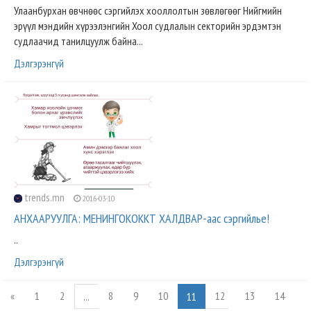
Улаанбурхан өвчнөөс сэргийлэх хооллолтын зөвлөгөөг Нийгмийн
эрүүл мэндийн хүрээлэнгийн Хоол судлалын секторийн эрдэмтэн
судлаачид танилцуулж байна...
Дэлгэрэнгүй
trends.mn
2016-03-10
АНХААРУУЛГА: МЕНИНГОКОККТ ХАЛДВАР-аас сэргийлье!
..
Дэлгэрэнгүй
«
1
2
8
9
10
12
13
14
...
11