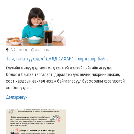
А.Сэвжид
2016-03-16
Та ч, таны хүүхэд ч “ДАЛД САХАР”-т хордсоор байна
Сүүлийн жилүүдэд монголд гэлтгүй дэлхий нийтийн асуудал
болоод байгаа таргалалт, даралт ихдэх өвчин, чихрийн шижин,
хорт хавдрын өвчлөл ихсэж байгааг эрүүл бус хоолны хэрэглээтэй
холбон үздэг. ..
Дэлгэрэнгүй