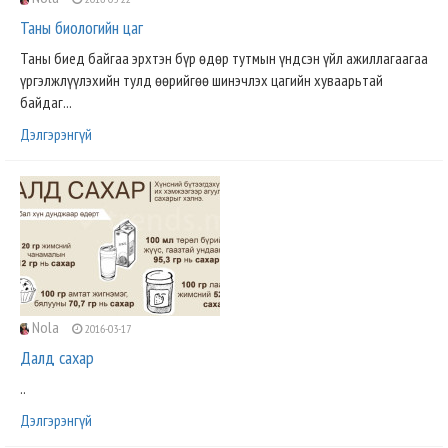
Таны биологийн цаг
Таны биед байгаа эрхтэн бүр өдөр тутмын үндсэн үйл ажиллагаагаа
үргэлжлүүлэхийн тулд өөрийгөө шинэчлэх цагийн хуваарьтай
байдаг...
Дэлгэрэнгүй
Nola
2016-03-17
Далд сахар
..
Дэлгэрэнгүй