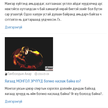
Мангар хүйтэнд амьдардаг, хатгаанаас үхтлээ айдаг нүүдэлчид цус
нөжтэйгээ хутгалдсан ч бай хамаагүй нярай биетэй эхийг бол бүтэн
сар угаахгүй. Одоо халуун устай дулаан байранд амьдарч байгаа ч
сэтгэлгээ нь дагтаршаад үлдчихсэн. Гэ..
Дэлгэрэнгүй
Ганболдын Анар
2016-05-08
Яагаад МОНГОЛ ЭРЧҮҮД богино наслаж байна вэ?
Монгол улсын цэвэр спиртын хэрэглээ дэлхийн дундаж байхад
яагаад эрчүүд нь ийм богино наслаад байна? Яг юу болоод байна?..
Дэлгэрэнгүй