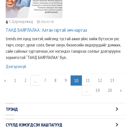
С.Цэрэндэжид
2016-03-30
ТАНД БАЯРЛАЛАА: Алтан гартай эмч нартаа
trends.mn хүнд ээлтэй, нийгэмд тустай ажил үйлс хийж бүтээсэн улс
төрч, спорт, урлаг соёл, бичиг оюун, бизнесийн лидерүүдийг дэмжих,
сайн сайхныг сурталчлах, нэг нэгэндээ талархах соёлыг дэлгэрүүлэх
зорилготой “ТАНД БАЯРЛАЛАА” бул..
Дэлгэрэнгүй
«
1
2
7
8
9
11
12
13
...
10
19
20
»
...
ТРЭНД
СҮҮЛД НЭМЭГДСЭН ХАШТАГУУД