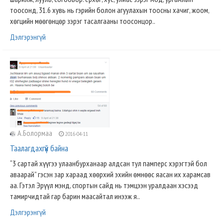
тоосонд, 31.6 хувь нь гэрийн болон агуулахын тоосны хачиг, жоом,
хөгцийн мөөгөнцөр зэрэг тасалгааны тоосонцор..
Дэлгэрэнгүй
А.Болормаа
2016-04-11
Таалагдахгүй байна
“3 сартай хүүгээ улаанбурханаар алдсан тул памперс хэрэгтэй бол
аваарай” гэсэн зар хараад хөөрхий эхийн өмнөөс яасан их харамсав
аа. Гэтэл Эрүүл мэнд, спортын сайд нь тэмцээн уралдаан хэсээд
тамирчидтай гар барин маасайтал инээж я..
Дэлгэрэнгүй