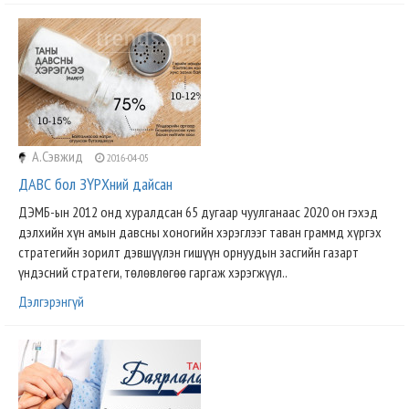
А.Сэвжид
2016-04-05
ДАВС бол ЗҮРХний дайсан
ДЭМБ-ын 2012 онд хуралдсан 65 дугаар чуулганаас 2020 он гэхэд
дэлхийн хүн амын давсны хоногийн хэрэглээг таван граммд хүргэх
стратегийн зорилт дэвшүүлэн гишүүн орнуудын засгийн газарт
үндэсний стратеги, төлөвлөгөө гаргаж хэрэгжүүл..
Дэлгэрэнгүй