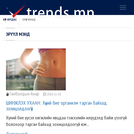
Toggl
naviga
НҮҮР ХУУДАС
ЭРҮҮЛ МЭНД
ЭРҮҮЛ МЭНД
Ганболдын Анар
2016-11-28
ШИНЖЛЭХ УХААН: Хүний бие организм тарган байхад
зохицолдоогүй
Хүний бие үүсэл хөгжлийн явцдаа тэжээлийн илүүдэлд байж үзээгүй
болохоор тарган байхад зохицолдоогүй юм...
Дэлгэрэнгүй