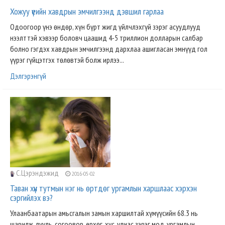
Хожуу үеийн хавдрын эмчилгээнд дэвшил гарлаа
Одоогоор үнэ өндөр, хүн бүрт жигд үйлчлэхгүй зэрэг асуудлууд
нээлттэй хэвээр боловч цаашид 4-5 триллион долларын салбар
болно гэгдэх хавдрын эмчилгээнд дархлаа ашигласан эмнүүд гол
үүрэг гүйцэтгэх төлөвтэй болж ирлээ...
Дэлгэрэнгүй
С.Цэрэндэжид
2016-05-02
Таван хүн тутмын нэг нь өртдөг ургамлын харшлаас хэрхэн
сэргийлэх вэ?
Улаанбаатарын амьсгалын замын харшилтай хүмүүсийн 68.3 нь
шарилж, лууль, согоовор. ерхөг, хус, улиас зэрэг мод, ургамлын