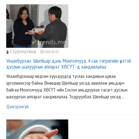
С.Цэрэндэжид
2016-05-05
Улаанбурхан: Швейцар дахь Монголчууд 4 сая төгрөгийн үнэтэй
дуслын шахуургын аппарат ХӨСҮТ-д хандивлалаа
Улаанбурхнаар өвдсөн хүүхдүүдэд туслах хандивын цуваа
үргэлжилсээр байна. Өнөөдөр Швейцар улсад ажиллаж амьдарч
байгаа Монголчууд ХӨСҮТ-ийн Сэхээн амьдруулах тасагт дуслын
шахуургын аппарат хандивлалаа. Тодруулбал, Швейцар улсад ..
Дэлгэрэнгүй