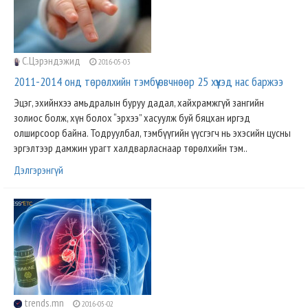
С.Цэрэндэжид
2016-05-03
2011-2014 онд төрөлхийн тэмбүү өвчнөөр 25 хүүхэд нас баржээ
Эцэг, эхийнхээ амьдралын буруу дадал, хайхрамжгүй зангийн
золиос болж, хүн болох “эрхээ” хасуулж буй бяцхан иргэд
олширсоор байна. Тодруулбал, тэмбүүгийн үүсгэгч нь эхэсийн цусны
эргэлтээр дамжин урагт халдварласнаар төрөлхийн тэм..
Дэлгэрэнгүй
trends.mn
2016-05-02