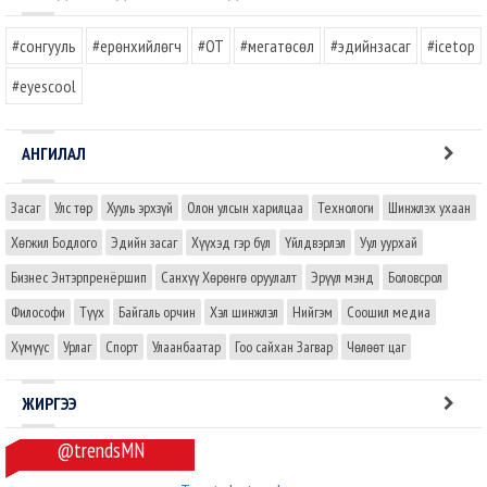
#сонгууль
#ерөнхийлөгч
#OT
#мегатөсөл
#эдийнзасаг
#icetop
#eyescool
АНГИЛАЛ
Засаг
Улс төр
Хууль эрхзүй
Олон улсын харилцаа
Технологи
Шинжлэх ухаан
Хөгжил Бодлого
Эдийн засаг
Хүүхэд гэр бүл
Үйлдвэрлэл
Уул уурхай
Бизнес Энтэрпренёршип
Санхүү Хөрөнгө оруулалт
Эрүүл мэнд
Боловсрол
Философи
Түүх
Байгаль орчин
Хэл шинжлэл
Нийгэм
Соошил медиа
Хүмүүс
Урлаг
Спорт
Улаанбаатар
Гоо сайхан Загвар
Чөлөөт цаг
ЖИРГЭЭ
@trendsMN