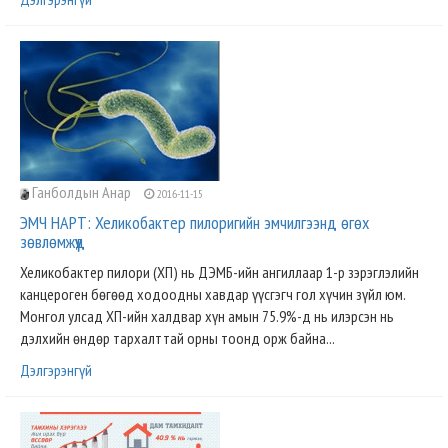
Ганболдын Анар
2016-11-15
ЭМЧ НАРТ: Хеликобактер пилоригийн эмчилгээнд өгөх
зөвлөмжүүд
Хеликобактер пилори (ХП) нь ДЭМБ-ийн ангиллаар 1-р зэрэглэлийн
канцероген бөгөөд ходоодны хавдар үүсгэгч гол хүчин зүйл юм.
Монгол улсад ХП-ийн халдвар хүн амын 75.9%-д нь илэрсэн нь
дэлхийн өндөр тархалттай орны тоонд орж байна...
Дэлгэрэнгүй