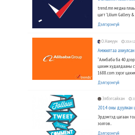
trend.mn медиа плаь
цагт 'Lilium Gallery 
Дэлгэрэнгүй
О.Намуун
2014-12
Амжилтаа ахиулсан 
“Алибаба ба 40 дээр
цахим худалдааны сү
1688.com зэрэг цахи
Дэлгэрэнгүй
Элбэгсайхан
20
2014 оны дуулиан ш
Эрдэмтэд цагаан тол
золгов..
Дэлгэрэнгүй