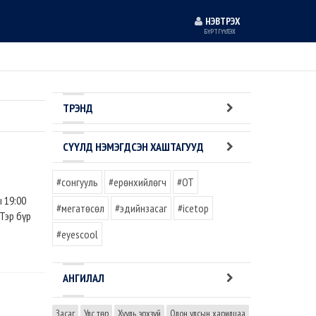
НЭВТРЭХ
БҮРТГҮҮЛЭХ
ТРЭНД
СҮҮЛД НЭМЭГДСЭН ХАШТАГУУД
#сонгууль
#ерөнхийлөгч
#OT
 19:00
#мегатөсөл
#эдийнзасаг
#icetop
 Тэр бүр
#eyescool
АНГИЛАЛ
Засаг
Улс төр
Хууль эрхзүй
Олон улсын харилцаа