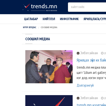
Search
ЦАГЛАБАР
НИЙТЛЭЛ
ИНФОГРАФИК
ЯРИЛЦЛАГА/СУР
НҮҮР ХУУДАС
СООШИЛ МЕДИА
СООШИЛ МЕДИА
Элбэгсайхан
20
Ярилцах зүйл их байн
trends.mn медиа пла
цагт 'Lilium art gal
нэг дор, нэгэн зэрэг ч
Дэлгэрэнгүй
Элбэгсайхан
20
trends.mn нээлтийн