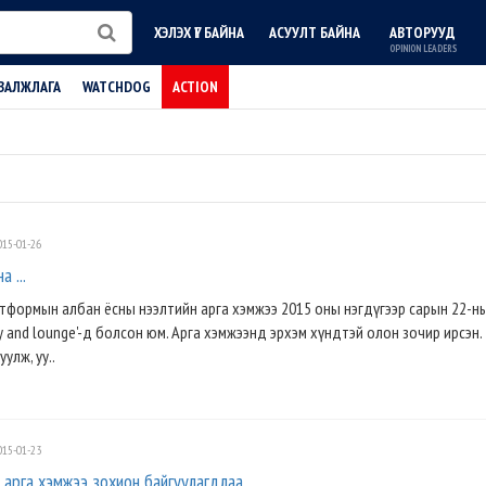
ХЭЛЭХ ҮГ БАЙНА
АСУУЛТ БАЙНА
АВТОРУУД
OPINION LEADERS
ВАЛЖЛАГА
WATCHDOG
ACTION
15-01-26
а ...
тформын албан ёсны нээлтийн арга хэмжээ 2015 оны нэгдүгээр сарын 22-ны
lery and lounge'-д болсон юм. Арга хэмжээнд эрхэм хүндтэй олон зочир ирсэн.
уулж, уу..
15-01-23
 арга хэмжээ зохион байгуулагдлаа.