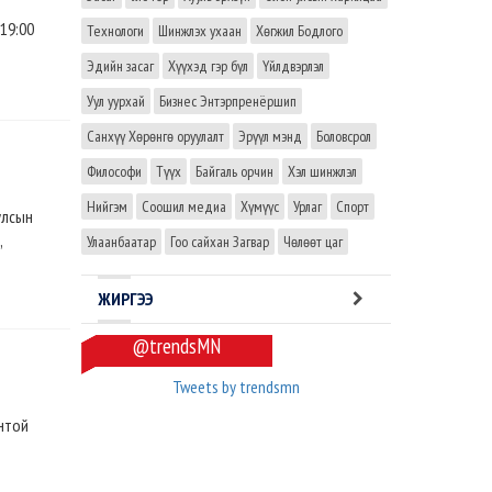
19:00
Технологи
Шинжлэх ухаан
Хөгжил Бодлого
Эдийн засаг
Хүүхэд гэр бүл
Үйлдвэрлэл
Уул уурхай
Бизнес Энтэрпренёршип
Санхүү Хөрөнгө оруулалт
Эрүүл мэнд
Боловсрол
Философи
Түүх
Байгаль орчин
Хэл шинжлэл
Нийгэм
Соошил медиа
Хүмүүс
Урлаг
Спорт
улсын
,
Улаанбаатар
Гоо сайхан Загвар
Чөлөөт цаг
ЖИРГЭЭ
@trendsMN
Tweets by trendsmn
онтой