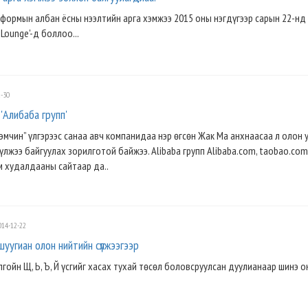
формын албан ёсны нээлтийн арга хэмжээ 2015 оны нэгдүгээр сарын 22-нд 
& Lounge'-д боллоо...
-30
'Алибаба групп'
эмчин” үлгэрээс санаа авч компанидаа нэр өгсөн Жак Ма анхнаасаа л олон 
лжээ байгуулах зорилготой байжээ. Alibaba групп Alibaba.com, taobao.com
м худалдааны сайтаар да..
14-12-22
уугиан олон нийтийн сүлжээгээр
гойн Щ, Ь, Ъ, Й үсгийг хасах тухай төсөл боловсруулсан дуулианаар шинэ 