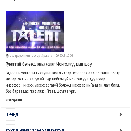
Базарсүрэнгийн Болор-Эрдэнэ
2015-10-05
Гунигтай бөгөөд авьяаслаг Монголчуудын шоу
Гадаа нь монголын их гуниг жил жилээр зузаарах аз жаргалын театр
дотор хөгшин залуугүй, төр нийгэмгүй монголчууд дуулсаар,
инээсээр...инээж үргээх аргагүй болоод ирэхээр нь Гандан, лам багш,
бөө бараадас гээд яаж ийгээд шоугаа үрг..
Дэлгэрэнгүй
ТРЭНД
СҮҮЛД НЭМЭГДСЭН ХАШТАГУУД