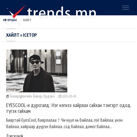
Toggl
naviga
НҮҮР ХУУДАС
ХАЙЛТ
ХАЙЛТ » ICETOP
Базарсүрэнгийн Болор-Эрдэнэ
2025-05-05
EYESCOOL-н дурсгалд: Нэг нэгнээ хайрлах сайхан тэнгэрт одод
түгэх гайхам
Баяртай EyesCool, баярлалаа！Чи күүл нь байлаа, гоё байлаа, үнэн
байлаа, хайраар дүүрэн байлаа, сод байлаа, домог байлаа...
Дэлгэрэнгүй