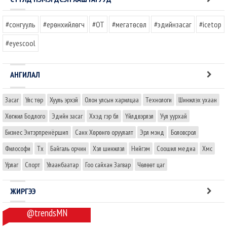
#сонгууль
#ерөнхийлөгч
#OT
#мегатөсөл
#эдийнзасаг
#icetop
#eyescool
АНГИЛАЛ
Засаг
Улс төр
Хууль эрхзүй
Олон улсын харилцаа
Технологи
Шинжлэх ухаан
Хөгжил Бодлого
Эдийн засаг
Хүүхэд гэр бүл
Үйлдвэрлэл
Уул уурхай
Бизнес Энтэрпренёршип
Санхүү Хөрөнгө оруулалт
Эрүүл мэнд
Боловсрол
Философи
Түүх
Байгаль орчин
Хэл шинжлэл
Нийгэм
Соошил медиа
Хүмүүс
Урлаг
Спорт
Улаанбаатар
Гоо сайхан Загвар
Чөлөөт цаг
ЖИРГЭЭ
@trendsMN