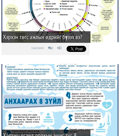
Хэрхэн төгс ажлын өдрийг бүтээх вэ?
Comment
0
8
Харзны усанд орохын ашиг тус &