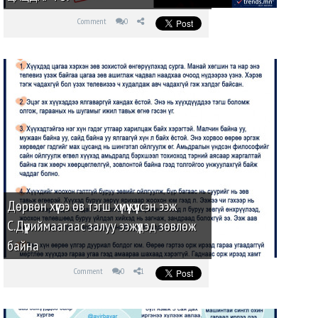
Comment
0
Дөрвөн хүүгээ өв тэгш хүмүүжүүлсэн ээж
С.Дүүриймаагаас залуу ээжүүдэд зөвлөж
байна
Comment
0
1