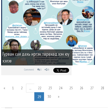
Гурван сая дахь иргэн төрөхөд хэн юу
хэлэв
Comment
3
69
«
1
2
22
23
24
25
26
27
28
...
30
»
29