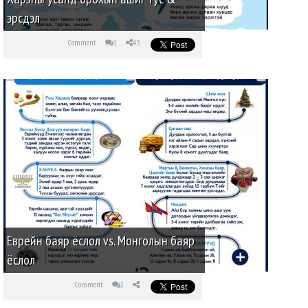
эрсдэл
Comment
1
43
Еврейн баяр ёслол vs. Монголын баяр
ёслол
Comment
2