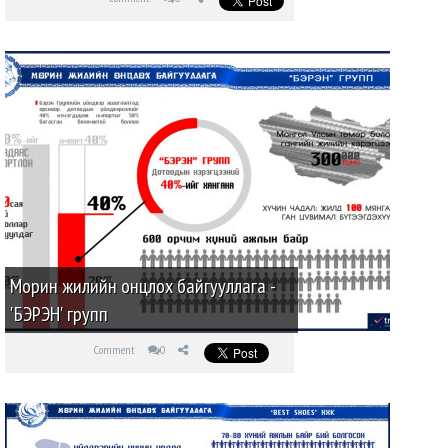
Морин жилийн онцлох байгууллага -
'БЭРЭН' групп
Comment
0