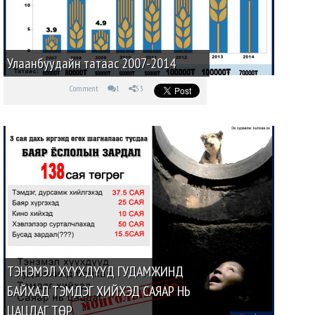
Улаанбуудайн татаас 2007-2014
Comment
1
53
ТЭНЭМЭЛ ХҮҮХДҮҮД ГУДАМЖИНД
БАЙХАД ТЭМДЭГ ХИЙХЭД САЯАР НЬ
ЦАЦДАГ ТӨР