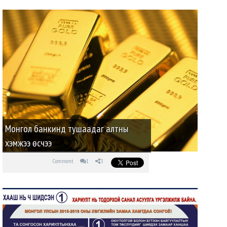
Монгол банкинд тушаадаг алтны
хэмжээ өсчээ
Comment
1
3