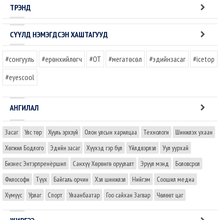
ТРЭНД
СҮҮЛД НЭМЭГДСЭН ХАШТАГУУД
#сонгууль
#ерөнхийлөгч
#OT
#мегатөсөл
#эдийнзасаг
#icetop
#eyescool
АНГИЛАЛ
Засаг
Улс төр
Хууль эрхзүй
Олон улсын харилцаа
Технологи
Шинжлэх ухаан
Хөгжил Бодлого
Эдийн засаг
Хүүхэд гэр бүл
Үйлдвэрлэл
Уул уурхай
Бизнес Энтэрпренёршип
Санхүү Хөрөнгө оруулалт
Эрүүл мэнд
Боловсрол
Философи
Түүх
Байгаль орчин
Хэл шинжлэл
Нийгэм
Соошил медиа
Хүмүүс
Урлаг
Спорт
Улаанбаатар
Гоо сайхан Загвар
Чөлөөт цаг