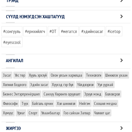
ТРЭНД
СҮҮЛД НЭМЭГДСЭН ХАШТАГУУД
#сонгууль
#ерөнхийлөгч
#OT
#мегатөсөл
#эдийнзасаг
#icetop
#eyescool
АНГИЛАЛ
Засаг
Улс төр
Хууль эрхзүй
Олон улсын харилцаа
Технологи
Шинжлэх ухаан
Хөгжил Бодлого
Эдийн засаг
Хүүхэд гэр бүл
Үйлдвэрлэл
Уул уурхай
Бизнес Энтэрпренёршип
Санхүү Хөрөнгө оруулалт
Эрүүл мэнд
Боловсрол
Философи
Түүх
Байгаль орчин
Хэл шинжлэл
Нийгэм
Соошил медиа
Хүмүүс
Урлаг
Спорт
Улаанбаатар
Гоо сайхан Загвар
Чөлөөт цаг
ЖИРГЭЭ