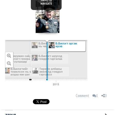
SWIPE TO
NAVIGATE
Эх сурвалж
Б.Билэгтийг ажлаас
Б.Билэгт эргэж
нь чөлөөллөө
ирэв
Х.Тэмүүжин сайд
Б.Билэгт шүүхэд
Б.Билэгт генералыг
гомдол гаргалаа
шалгуулахаар
болжээ
Б.Билэгтийг
Төрийн албаны
томилсон нь миний
зөвлөлд гомдол
алдаа юм шиг
гаргажээ
байна.
2015
Comment
1
0