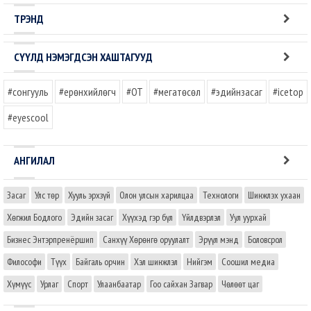
ТРЭНД
СҮҮЛД НЭМЭГДСЭН ХАШТАГУУД
#сонгууль
#ерөнхийлөгч
#OT
#мегатөсөл
#эдийнзасаг
#icetop
#eyescool
АНГИЛАЛ
Засаг
Улс төр
Хууль эрхзүй
Олон улсын харилцаа
Технологи
Шинжлэх ухаан
Хөгжил Бодлого
Эдийн засаг
Хүүхэд гэр бүл
Үйлдвэрлэл
Уул уурхай
Бизнес Энтэрпренёршип
Санхүү Хөрөнгө оруулалт
Эрүүл мэнд
Боловсрол
Философи
Түүх
Байгаль орчин
Хэл шинжлэл
Нийгэм
Соошил медиа
Хүмүүс
Урлаг
Спорт
Улаанбаатар
Гоо сайхан Загвар
Чөлөөт цаг