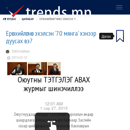
Toggl
naviga
НҮҮР ХУУДАС
ЦАГЛАБАР
ЕРӨНХИЙЛӨГЧӨӨС ЭХЭЛСЭН '70 МЯНГА' ХЭНЭЭР ДУУСАХ ВЭ?
Ерөнхийлөгчөөс эхэлсэн '70 мянга' хэнээр
Дагах
дуусах вэ?
Элбэгсайхан
2015-01-12
г
Оюутны ТЭТГЭЛЭГ АВАХ
журмыг шинэчиллээ
12:01 AM
1 сар 27, 2015
Оюутнуудад олгодог тэтгэлгийг сурлагын өндөр
шаардлага хангасанд нь өгч байхаар Засгийн
газар шийдвэрлэсэн. Ингэснээр баклаврын