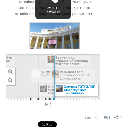
хөтөлбөрт суралцагчид 3.0-оос, магистрын
хөтөлбөрт суралцагчид 3.2-оос, докторын
SWIPE TO
NAVIGATE
хөтөлбөрт элсэгчид 3.5-аас доошгүй байх ажээ.
 тэрбум
Зөвхөн онц
тгэлэг
сурлагатай оюутанд
тэтгэлэг олгох
Эх сурвалж
санал гаргав
"Оюутны Дал" дуу
МОХ-ноос голч
гарчээ
онооны босгыг 3.0
болгох санал
гаргажээ
Оюутны далын
Оюутны ТЭТГЭЛЭГ
тухай онцгой 17
АВАХ журмыг
коммент
шинэчиллээ
2015
2016
Comment
1
11