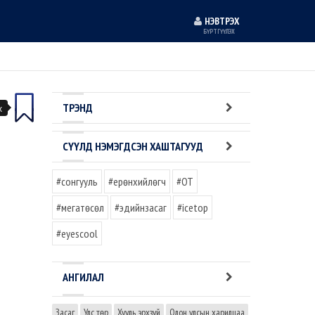
НЭВТРЭХ
БҮРТГҮҮЛЭХ
ТРЭНД
х
СҮҮЛД НЭМЭГДСЭН ХАШТАГУУД
#сонгууль
#ерөнхийлөгч
#OT
#мегатөсөл
#эдийнзасаг
#icetop
#eyescool
АНГИЛАЛ
Засаг
Улс төр
Хууль эрхзүй
Олон улсын харилцаа