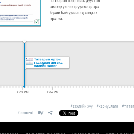
татварын өрөө төлж дуустал
хилээр үл нэвтрүүлэхээр эрх
бүхий байгууллагад хандах
эрхтэй.
Татварын өртэй
гадаадын иргэнд
хилийн хориг
тогтооно
2:03 PM
2:04 PM
#зээлийн хүү
#хариуцлага
#татва
Comment
0
1