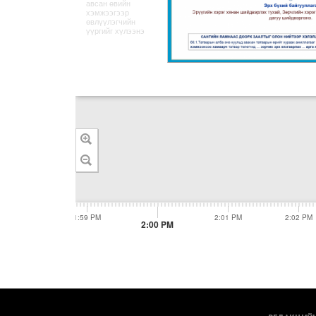
авсан өвийн
хэмжээгээр
өвлүүлэгчийн
үүргийг хүлээнэ
1:58 PM
1:59 PM
2:01 PM
2:02 PM
2:00 PM