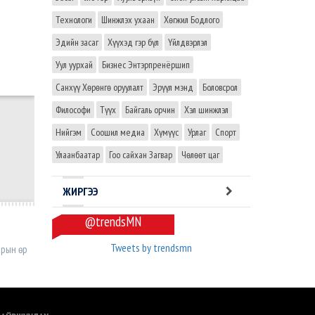
Технологи
Шинжлэх ухаан
Хөгжил Бодлого
Эдийн засаг
Хүүхэд гэр бүл
Үйлдвэрлэл
Уул уурхай
Бизнес Энтэрпренёршип
Санхүү Хөрөнгө оруулалт
Эрүүл мэнд
Боловсрол
Философи
Түүх
Байгаль орчин
Хэл шинжлэл
Нийгэм
Соошил медиа
Хүмүүс
Урлаг
Спорт
Улаанбаатар
Гоо сайхан Загвар
Чөлөөт цаг
ЖИРГЭЭ
@trendsMN
Tweets by trendsmn
рын өр