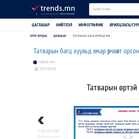
Search
ЦАГЛАБАР
НИЙТЛЭЛ
ИНФОГРАФИК
ЯРИЛЦЛАГА/СУР
НҮҮР ХУУДАС
ЦАГЛАБАР
ТАТВАРЫН БАГЦ ХУУЛЬД ЯМАР ӨӨРЧЛӨЛТ ОРСОН БЭ?
Татварын багц хуульд ямар өөрчлөлт орсо
trends.mn
2019-03-26
Татварын өртэй
1:03:03 PM
Өвлөгч өвлөн