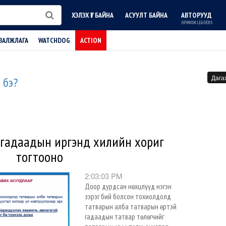
ХЭЛЭХ ҮГ БАЙНА
АСУУЛТ БАЙНА
АВТОРУУД
OPINION LEADERS
ВАЛЖЛАГА
WATCHDOG
ACTION
Дага
н бэ?
 гадаадын иргэнд хилийн хориг
тогтооно
2:03:03 PM
Доор дурдсан нөхцлүүд нэгэн
зэрэг бий болсон тохиолдолд
татварын алба татварын өртэй
гадаадын татвар төлөгчийг