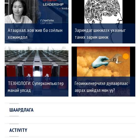
Атаархал, хов жив ба соёлын
Заримдаг шинжлэх ухааныг
хожимдол
таних зарим шинж
ТЕХНОЛОГИ: Суперкомпьютер
Геоинженерчлэл дулаарлаас
манай улсад
аврах шийдэл мөн үү?
ШААРДЛАГА
ACTIVITY