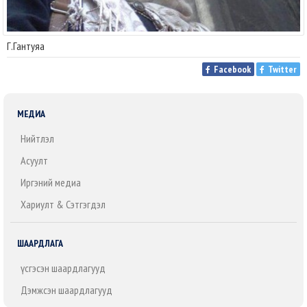
Г.Гантуяа
Facebook
Twitter
МЕДИА
Нийтлэл
Асуулт
Иргэний медиа
Хариулт & Сэтгэгдэл
ШААРДЛАГА
Үүсгэсэн шаардлагууд
Дэмжсэн шаардлагууд