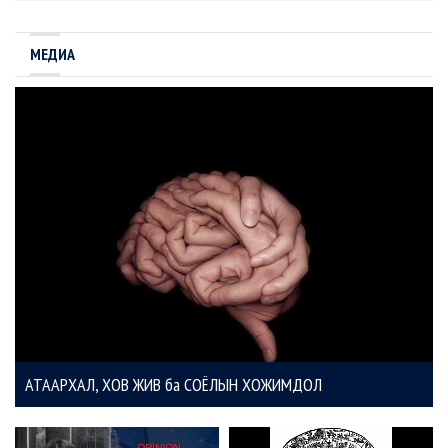
МЕДИА
АТААРХАЛ, ХОВ ЖИВ ба СОЁЛЫН ХОЖИМДОЛ