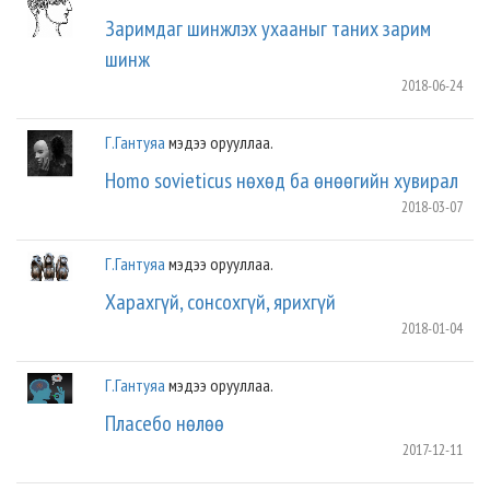
Заримдаг шинжлэх ухааныг таних зарим
шинж
2018-06-24
Г.Гантуяа
мэдээ орууллаа.
Homo sovieticus нөхөд ба өнөөгийн хувирал
2018-03-07
Г.Гантуяа
мэдээ орууллаа.
Харахгүй, сонсохгүй, ярихгүй
2018-01-04
Г.Гантуяа
мэдээ орууллаа.
Пласебо нөлөө
2017-12-11