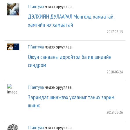
Г.Гантуяа
мэдээ орууллаа.
ДЭЛХИЙН ДУЛААРАЛ Монголд хамаатай,
хамгийн их хамаатай
2017-02-15
Г.Гантуяа
мэдээ орууллаа.
Оюун санааны доройтол ба ид шидийн
синдром
2018-07-24
Г.Гантуяа
мэдээ орууллаа.
Заримдаг шинжлэх ухааныг таних зарим
шинж
2018-06-26
Г.Гантуяа
мэдээ орууллаа.