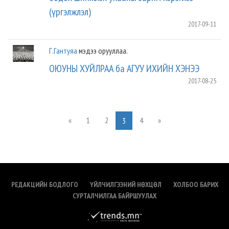
(үргэлжлэл)
2017-09-11
Г.Гантуяа
мэдээ орууллаа.
ОЮУНЫ ХУЙЛРАА ба АГУУ ИХИЙН ХЭНЭЭ
2017-08-25
«
1
2
4
»
3
РЕДАКЦИЙН БОДЛОГО
ҮЙЛЧИЛГЭЭНИЙ НӨХЦӨЛ
ХОЛБОО БАРИХ
СУРТАЛЧИЛГАА БАЙРШУУЛАХ