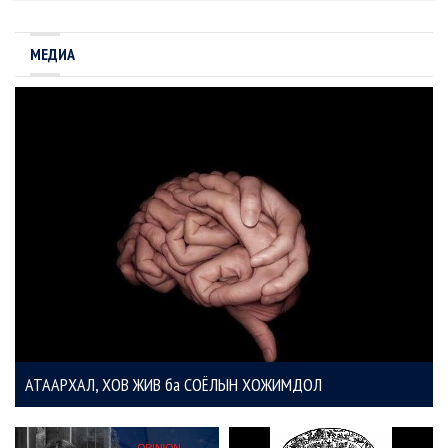
МЕДИА
АТААРХАЛ, ХОВ ЖИВ ба СОЁЛЫН ХОЖИМДОЛ