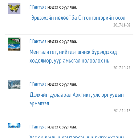
Г.Гантуяа
мэдээ орууллаа.
“Эрвээхэйн нөлөө” ба Отгонтэнгэрийн осол
2017-11-02
Г.Гантуяа
мэдээ орууллаа.
Менталитет, нийтлэг шинж бүрэлдэхэд
хөдөлмөр, уур амьсгал нөлөөлөх нь
2017-10-22
Г.Гантуяа
мэдээ орууллаа.
Дэлхийн дулаарал Арктикт, улс орнуудын
эрмэлзэл
2017-10-16
Г.Гантуяа
мэдээ орууллаа.
Улс орнуудын хамтарсан шинжлэх ухааны