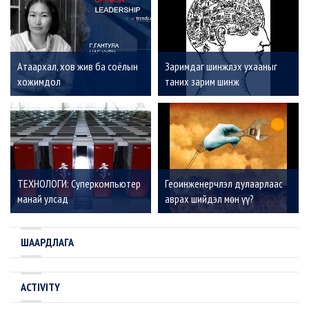
Атаархал, хов жив ба соёлын
Заримдаг шинжлэх ухааныг
хожимдол
таних зарим шинж
ТЕХНОЛОГИ: Суперкомпьютер
Геоинженерчлэл дулаарлаас
манай улсад
аврах шийдэл мөн үү?
ШААРДЛАГА
ACTIVITY