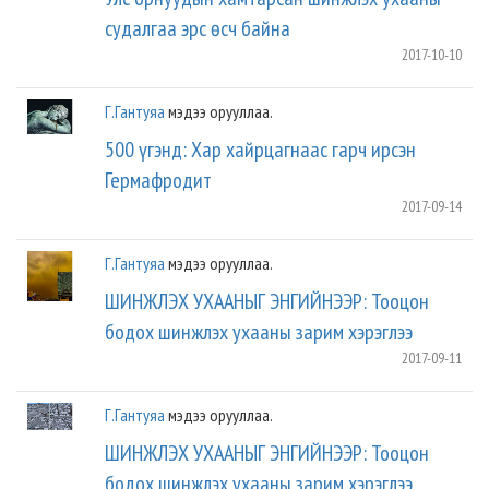
судалгаа эрс өсч байна
2017-10-10
Г.Гантуяа
мэдээ орууллаа.
500 үгэнд: Хар хайрцагнаас гарч ирсэн
Гермафродит
2017-09-14
Г.Гантуяа
мэдээ орууллаа.
ШИНЖЛЭХ УХААНЫГ ЭНГИЙНЭЭР: Тооцон
бодох шинжлэх ухааны зарим хэрэглээ
2017-09-11
Г.Гантуяа
мэдээ орууллаа.
ШИНЖЛЭХ УХААНЫГ ЭНГИЙНЭЭР: Тооцон
бодох шинжлэх ухааны зарим хэрэглээ