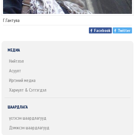
Г.Гантуяа
Facebook
Twitter
МЕДИА
Нийтлэл
Асуулт
Иргэний медиа
Хариулт & Сэтгэгдэл
ШААРДЛАГА
Үүсгэсэн шаардлагууд
Дэмжсэн шаардлагууд