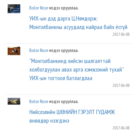
Bolor Rose
мэдээ орууллаа.
УИХ-ын дэд дарга Ц.Нямдорж:
Монголбанкны асуудалд найраа байх ёсгүй
2017-06-08
Bolor Rose
мэдээ орууллаа.
“Монголбанкинд хийсэн шалгалттай
холбогдуулан авах арга хэмжээний тухай”
УИХ-ын тогтоол батлагдлаа
2017-06-08
Bolor Rose
мэдээ орууллаа.
Нийслэлийн ШӨНИЙН ГЭРЭЛТ ГУДАМЖ
өнөөдөр нээгдэнэ
2017-06-08