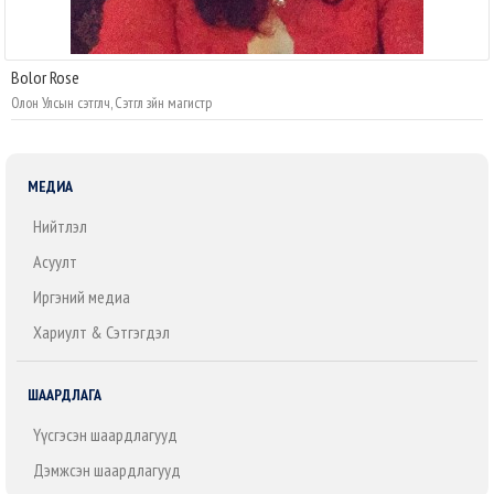
Bolor Rose
Олон Улсын сэтгүүлч, Сэтгүүл зүйн магистр
МЕДИА
Нийтлэл
Асуулт
Иргэний медиа
Хариулт & Сэтгэгдэл
ШААРДЛАГА
Үүсгэсэн шаардлагууд
Дэмжсэн шаардлагууд