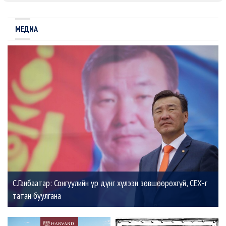
МЕДИА
С.Ганбаатар: Сонгуулийн үр дүнг хүлээн зөвшөөрөхгүй, СЕХ-г
татан буулгана