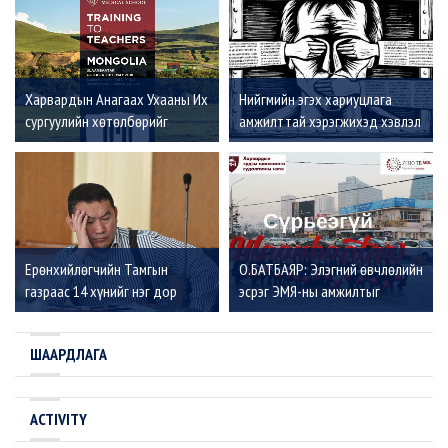
Харвардын Анагаах Ухааны Их
Нийгмийн эгэх хариуцлага
сургуулийн хөтөлбөрийг
амжилттай хэрэгжихэд хэвлэл
Монголчууд эх орондоо
мэдээлэл ямар үүрэгтэй вэ?
хэрэгжүүлнэ
Ерөнхийлөгчийн Тамгын
О.БАТБАЯР: Элэгний өвчлөлийн
газраас 14 хүнийг нэг дор
эсрэг ЭМЯ-ны амжилтыг
ажлаас нь чөлөөлжээ
дэлхийд үнэллээ, одоо
Сүрьеэтэй тэмцэхэд яг үүн шиг
ШААРДЛАГА
амжилт гаргах боломжтой
ACTIVITY