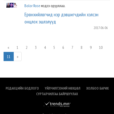
Bolor Rose
мэдээ орууллаа.
Ерөнхийлөгчид нэр дэвшигчдийн хэлсэн
онцлох эшлэлүүд
2017-06-06
«
1
2
3
4
5
6
7
8
9
10
11
»
РЕДАКЦИЙН БОДЛОГО
ҮЙЛЧИЛГЭЭНИЙ НӨХЦӨЛ
ХОЛБОО БАРИХ
СУРТАЛЧИЛГАА БАЙРШУУЛАХ