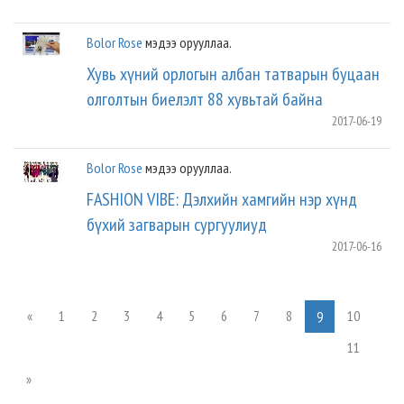
Bolor Rose
мэдээ орууллаа.
Хувь хүний орлогын албан татварын буцаан
олголтын биелэлт 88 хувьтай байна
2017-06-19
Bolor Rose
мэдээ орууллаа.
FASHION VIBE: Дэлхийн хамгийн нэр хүнд
бүхий загварын сургуулиуд
2017-06-16
«
1
2
3
4
5
6
7
8
10
9
11
»