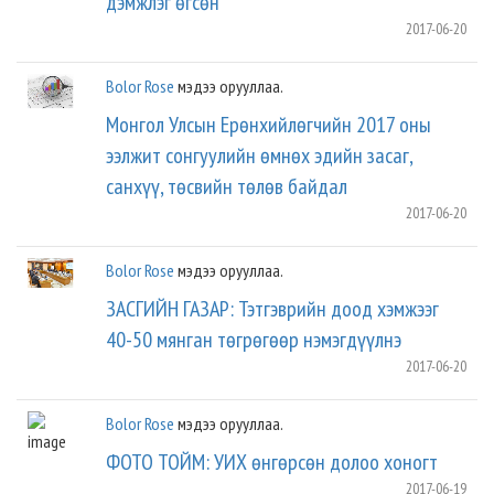
дэмжлэг өгсөн
2017-06-20
Bolor Rose
мэдээ орууллаа.
Монгол Улсын Ерөнхийлөгчийн 2017 оны
ээлжит сонгуулийн өмнөх эдийн засаг,
санхүү, төсвийн төлөв байдал
2017-06-20
Bolor Rose
мэдээ орууллаа.
ЗАСГИЙН ГАЗАР: Тэтгэврийн доод хэмжээг
40-50 мянган төгрөгөөр нэмэгдүүлнэ
2017-06-20
Bolor Rose
мэдээ орууллаа.
ФОТО ТОЙМ: УИХ өнгөрсөн долоо хоногт
2017-06-19