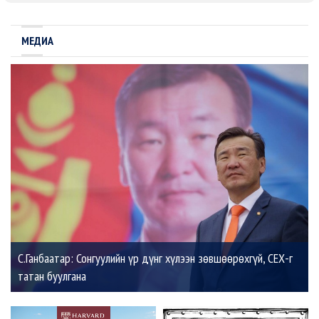
МЕДИА
С.Ганбаатар: Сонгуулийн үр дүнг хүлээн зөвшөөрөхгүй, СЕХ-г
татан буулгана