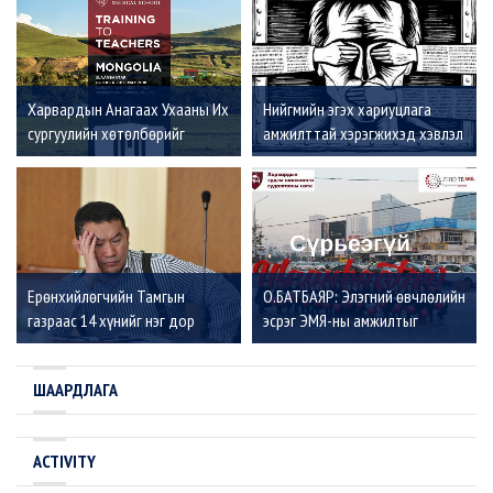
Харвардын Анагаах Ухааны Их
Нийгмийн эгэх хариуцлага
сургуулийн хөтөлбөрийг
амжилттай хэрэгжихэд хэвлэл
Монголчууд эх орондоо
мэдээлэл ямар үүрэгтэй вэ?
хэрэгжүүлнэ
Ерөнхийлөгчийн Тамгын
О.БАТБАЯР: Элэгний өвчлөлийн
газраас 14 хүнийг нэг дор
эсрэг ЭМЯ-ны амжилтыг
ажлаас нь чөлөөлжээ
дэлхийд үнэллээ, одоо
Сүрьеэтэй тэмцэхэд яг үүн шиг
ШААРДЛАГА
амжилт гаргах боломжтой
ACTIVITY