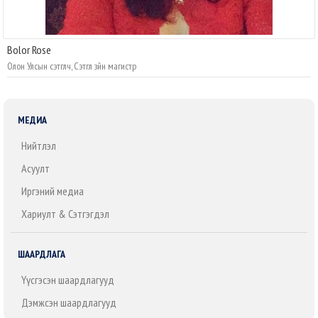
Bolor Rose
Олон Улсын сэтгүүлч, Сэтгүүл зүйн магистр
МЕДИА
Нийтлэл
Асуулт
Иргэний медиа
Хариулт & Сэтгэгдэл
ШААРДЛАГА
Үүсгэсэн шаардлагууд
Дэмжсэн шаардлагууд