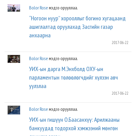
Bolor Rose
мэдээ орууллаа.
“Ногоон нуур” хорооллыг богино хугацаанд
ашиглалтад оруулахад Засгийн газар
анхаарна
2017-06-22
Bolor Rose
мэдээ орууллаа.
УИХ-ын дарга М.Энхболд ОХУ-ын
парламентын төлөөлөгчдийг хүлээн авч
уулзлаа
2017-06-22
Bolor Rose
мэдээ орууллаа.
УИХ-ын гишүүн О.Баасанхүү: Арилжааны
банкуудад тодорхой хэмжээний мөнгөн