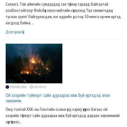
Сэлэнгэ, Төв аймгийн сумдуудад гал түймэр гараад байгаатай
холбоотойгоор Фэйсбүүк олон нийтийн сүлжээнд 'Гал сөнөөгчдөд
туслах групп' байгуулагдаж, нэг өдрийн дотор 50 мянга орчим иргэд
нэгдээд байна. ..
Дэлгэрэнгүй
trends.mn
2017-07-15
Ой хээрийн түймэрт сайн дураараа явж буй иргэдэд өгөх
зөвлөмж
Оюу толгой ХХК-ны Гэнэтийн ослын үед хариу үзүүлэх багаас ой
хээрийн түймэрт сайн дураараа явж буй иргэдэд дараах зөвлөмжийг
хүргүүлжээ...