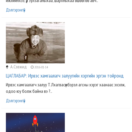
ижлийнхээ, үр зулзаганыхаа, шархныхаа өшөөгөө авч..
Дэлгэрэнгүй
А.Сэвжид
2016-01-14
ЦАГЛАБАР: Ирвэс хамгаалагч залуугийн хэргийн эргэн тойронд
Ирвэс хамгаалагч залуу Т.Лхагвасүмбэрэл агсны хэрэг хаанаас эхэлж,
одоо юу болж байна вэ ?..
Дэлгэрэнгүй