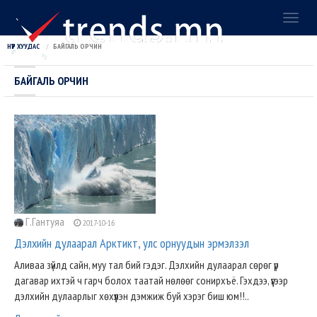
Toggl
naviga
НҮҮР ХУУДАС
БАЙГАЛЬ ОРЧИН
БАЙГАЛЬ ОРЧИН
Г.Гантуяа
2017-10-16
Дэлхийн дулаарал Арктикт, улс орнуудын эрмэлзэл
Аливаа зүйлд сайн, муу тал бий гэдэг. Дэлхийн дулаарал сөрөг үр
дагавар ихтэй ч гарч болох таатай нөлөөг сонирхъё. Гэхдээ, үүгээр
дэлхийн дулаарлыг хөхүүлэн дэмжиж буй хэрэг биш юм!!..