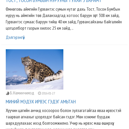
ТОСТ, ТОСОН БУМБЫН НУРУУНЫ ТУХАЙ 5 БАРИМТ
Өмнөговь аймгийн Гурвантэс сумын нутаг дахь Тост, Тосон Бумбын
нуруу нь аймгийн төв Даланзадгад хотоос баруун зүгт 308 км зайд,
Гурвантэс сумаас баруун тийш 40 км зайд, Гурвансайханы байгалийн
цогцолборт газрын хилээс 25 км зайд, ..
Дэлгэрэнгүй
Б.Наминчимэд
2016-01-27
МИНИЙ МЭДЭХ ИРВЭС ГЭДЭГ АМЬТАН
Хуучин цагийн анчид хосоороо болон зулзагатайгаа яваа ирвэстэй
таарвал агнахыг цээрлэдэг байсан гэдэг. Мөн хэжмиг буудаж
шархдуулахаас ихэд болгоомжилно. Учир нь ирвэс маш өширхүү,