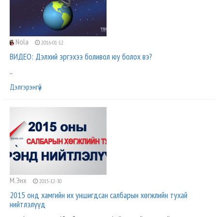
Nola
2016-01-12
ВИДЕО: Дэлхий эргэхээ боливол юу болох вэ?
..
Дэлгэрэнгүй
М.Энх
2015-12-30
2015 онд хамгийн их уншигдсан салбарын хөгжлийн тухай
нийтлэлүүд