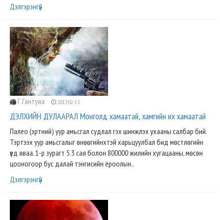
Дэлгэрэнгүй
Г.Гантуяа
2017-02-13
ДЭЛХИЙН ДУЛААРАЛ Монголд хамаатай, хамгийн их хамаатай
Палео (эртний) уур амьсгал судлал гэх шинжлэх ухааны салбар бий.
Тэртээх уур амьсгалыг өнөөгийнхтэй харьцуулбал бид мөстлөгийн
үед яваа. 1-р зурагт 5.3 сая болон 800000 жилийн хугацааны, мөсөн
цооногоор бус далай тэнгисийн ёроолын..
Дэлгэрэнгүй