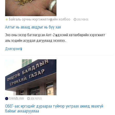
Байгаль орчны мэргэжилтнүүдийн холбоо
2017-08-01
Алтыг нь аваад авдрыг нь бүү хая
Энэ оны эхээр батлагдсан Алт-2 үндэсний хөтөлбөрийн хэрэгжилт
аль хэдийн асуудал дагуулаад эхэллээ..
Дэлгэрэнгүй
trends.mn
2017-07-15
ОБЕГ-аас иргэдийг дураараа түймэр унтраах ажилд явахгүй
байхыг анхаарууллаа