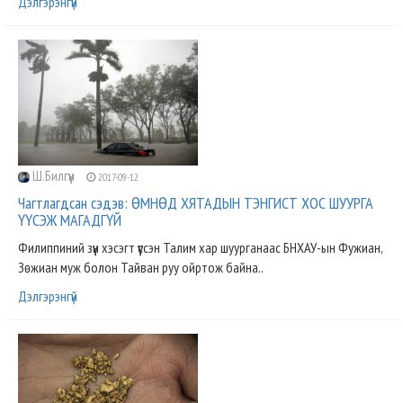
Дэлгэрэнгүй
Ш.Билгүүн
2017-09-12
Чагтлагдсан сэдэв: ӨМНӨД ХЯТАДЫН ТЭНГИСТ ХОС ШУУРГА
ҮҮСЭЖ МАГАДГҮЙ
Филиппиний зүүн хэсэгт үүссэн Талим хар шуурганаас БНХАУ-ын Фужиан,
Зөжиан муж болон Тайван руу ойртож байна..
Дэлгэрэнгүй