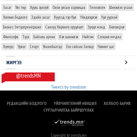
Засаг
Улс төр
Хууль эрхзүй
Олон улсын харилцаа
Технологи
Шинжлэх ухаан
Хөгжил Бодлого
Эдийн засаг
Хүүхэд гэр бүл
Үйлдвэрлэл
Уул уурхай
Бизнес Энтэрпренёршип
Санхүү Хөрөнгө оруулалт
Эрүүл мэнд
Боловсрол
Философи
Түүх
Байгаль орчин
Хэл шинжлэл
Нийгэм
Соошил медиа
Хүмүүс
Урлаг
Спорт
Улаанбаатар
Гоо сайхан Загвар
Чөлөөт цаг
ЖИРГЭЭ
@trendsMN
Tweets by trendsmn
РЕДАКЦИЙН БОДЛОГО
ҮЙЛЧИЛГЭЭНИЙ НӨХЦӨЛ
ХОЛБОО БАРИХ
СУРТАЛЧИЛГАА БАЙРШУУЛАХ
Copyright © trends.mn