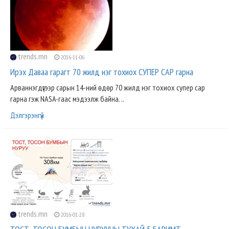
trends.mn
2016-11-06
Ирэх Даваа гарагт 70 жилд нэг тохиох СУПЕР САР гарна
Арваннэгдүгээр сарын 14-ний өдөр 70 жилд нэг тохиох супер сар
гарна гэж NASA-гаас мэдээлж байна. ..
Дэлгэрэнгүй
trends.mn
2016-01-28