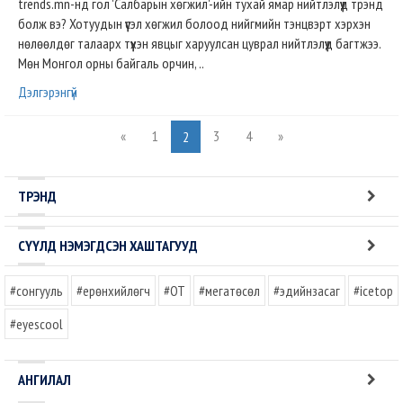
trends.mn-нд гол 'Салбарын хөгжил'-ийн тухай ямар нийтлэлүүд трэнд
болж вэ? Хотуудын үүсэл хөгжил болоод нийгмийн тэнцвэрт хэрхэн
нөлөөлдөг талаарх түүхэн явцыг харуулсан цуврал нийтлэлүүд багтжээ.
Мөн Монгол орны байгаль орчин, ..
Дэлгэрэнгүй
«
1
3
4
»
2
ТРЭНД
СҮҮЛД НЭМЭГДСЭН ХАШТАГУУД
#сонгууль
#ерөнхийлөгч
#OT
#мегатөсөл
#эдийнзасаг
#icetop
#eyescool
АНГИЛАЛ