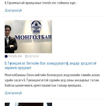
Б.Гэрэлмаатай ярилцсаныг trends.mn тоймлон хүрг..
Дэлгэрэнгүй
trends.mn
2017-12-03
Б.Түмэнцэнгэл: Биткойн бол зохицуулалтгүй, өндөр эрсдэлтэй
хөрөнгө оруулалт
Монголбанкны Олон нийтийн боловсрол, мэдээллийн төвийн ахлах
эдийн засагч Б.Түмэнцэнгэлтэй сүүлийн үед олны анхаарлыг татаж
байгаа цахим мөнгө, криптовалютын талаар ярилцлаа...
Дэлгэрэнгүй