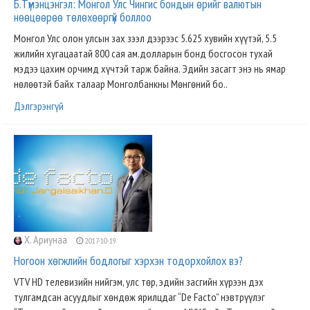
Б.Түмэнцэнгэл: Монгол Улс Чингис бондын өрийг валютын
нөөцөөрөө төлөхөөргүй боллоо
Монгол Улс олон улсын зах зээл дээрээс 5.625 хувийн хүүтэй, 5.5
жилийн хугацаатай 800 сая ам.долларын бонд босгосон тухай
мэдээ цахим орчимд хүчтэй тарж байна. Эдийн засагт энэ нь ямар
нөлөөтэй байх талаар Монголбанкны Мөнгөний бо..
Дэлгэрэнгүй
Х. Ариунаа
2017-10-19
Ногоон хөгжлийн бодлогыг хэрхэн тодорхойлох вэ?
VTV HD телевизийн нийгэм, улс төр, эдийн засгийн хүрээн дэх
тулгамдсан асуудлыг хөндөж ярилцдаг “De Facto” нэвтрүүлэг