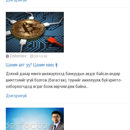
Erkhemee
2017-11-08
Цахим алт уу? Цахим хөөс үү?
Дэлхий даяар мөнгө шилжүүлэхэд банкуудын авдаг байсан өндөр
шимтгэлийг үгүй болгож (багасгаж), түүнийг ажиллуулж буй крипто-
олборлогчдод өгдөг болж өөрчлөгдөж байна...
Дэлгэрэнгүй