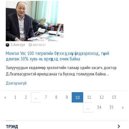
Э.Анхзул
2017-10-17
Монгол Улс 100 төгрөгийн бүтээгдэхүүн үйлдвэрлэхэд, түүний
дөнгөж 30% хувь нь өрхүүдэд очиж байна
Залуучуудын хөдөлмөр эрхлэлтийн талаар эдийн засагч, доктор
Д.Лхагвасүрэнтэй ярилцсанаа та бүхэнд толилуулж байна. ..
Дэлгэрэнгүй
«
1
2
7
8
9
11
12
13
...
10
34
35
»
...
ТРЭНД