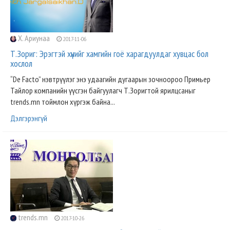
Х. Ариунаа
2017-11-06
Т.Зориг: Эрэгтэй хүнийг хамгийн гоё харагдуулдаг хувцас бол
хослол
“De Facto” нэвтрүүлэг энэ удаагийн дугаарын зочноороо Примьер
Тайлор компанийн үүсгэн байгуулагч Т.Зоригтой ярилцсаныг
trends.mn тоймлон хүргэж байна...
Дэлгэрэнгүй
trends.mn
2017-10-26