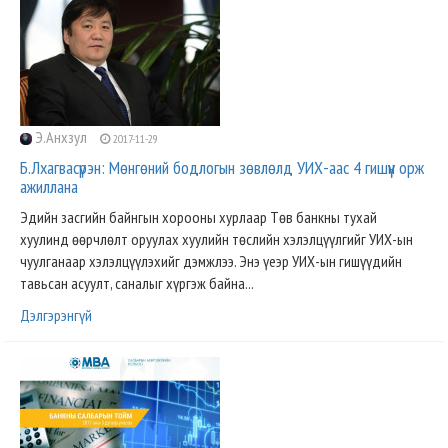
Э.Анхзул
2017-11-29
Б.Лхагвасүрэн: Мөнгөний бодлогын зөвлөлд УИХ-аас 4 гишүүн орж
ажиллана
Эдийн засгийн байнгын хорооны хурлаар Төв банкны тухай
хуулинд өөрчлөлт оруулах хуулийн төслийн хэлэлцүүлгийг УИХ-ын
чуулганаар хэлэлцүүлэхийг дэмжлээ. Энэ үеэр УИХ-ын гишүүдийн
тавьсан асуулт, саналыг хүргэж байна...
Дэлгэрэнгүй