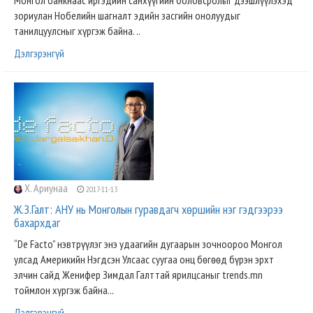
Монгол банкнаас иргэдийн санхүүгийн боловсролыг дээшлүүлэхэд
зориулан Нобелийн шагналт эдийн засгийн онолуудыг
танилцуулсныг хүргэж байна. ..
Дэлгэрэнгүй
Х. Ариунаа
2017-11-13
Ж.З.Галт: АНУ нь Монголын гуравдагч хөршийн нэг гэдгээрээ
бахархдаг
“De Facto” нэвтрүүлэг энэ удаагийн дугаарын зочноороо Монгол
улсад Америкийн Нэгдсэн Улсаас суугаа онц бөгөөд бүрэн эрхт
элчин сайд Женифер Зимдал Галттай ярилцсаныг trends.mn
тоймлон хүргэж байна...
Дэлгэрэнгүй