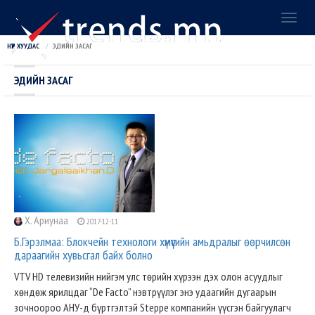
Toggl
naviga
НҮҮР ХУУДАС
ЭДИЙН ЗАСАГ
ЭДИЙН ЗАСАГ
Х. Ариунаа
2017-12-11
Б.Гэрэлмаа: Блокчейн технологи хүмүүсийн амьдралыг өөрчилсөн
дараагийн хувьсгал байх болно
VTV HD телевизийн нийгэм улс төрийн хүрээн дэх олон асуудлыг
хөндөж ярилцдаг “De Facto” нэвтрүүлэг энэ удаагийн дугаарын
зочноороо АНУ-д бүртгэлтэй Steppe компанийн үүсгэн байгуулагч