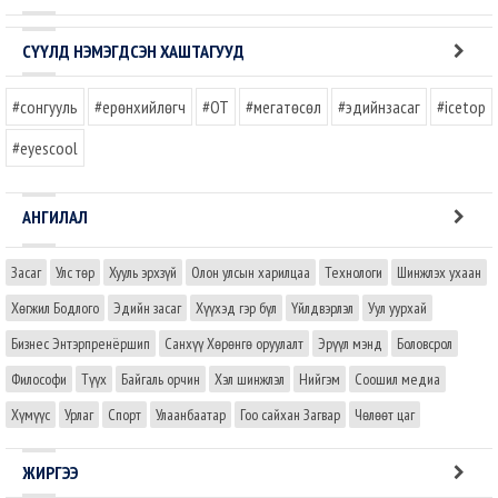
СҮҮЛД НЭМЭГДСЭН ХАШТАГУУД
#сонгууль
#ерөнхийлөгч
#OT
#мегатөсөл
#эдийнзасаг
#icetop
#eyescool
АНГИЛАЛ
Засаг
Улс төр
Хууль эрхзүй
Олон улсын харилцаа
Технологи
Шинжлэх ухаан
Хөгжил Бодлого
Эдийн засаг
Хүүхэд гэр бүл
Үйлдвэрлэл
Уул уурхай
Бизнес Энтэрпренёршип
Санхүү Хөрөнгө оруулалт
Эрүүл мэнд
Боловсрол
Философи
Түүх
Байгаль орчин
Хэл шинжлэл
Нийгэм
Соошил медиа
Хүмүүс
Урлаг
Спорт
Улаанбаатар
Гоо сайхан Загвар
Чөлөөт цаг
ЖИРГЭЭ