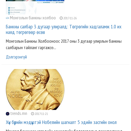
Монголын банкны холбоо
2017-11-26
Банкны салбар 3 дугаар улиралд: Төгрөгийн хадгаламж 1.0 их
наяд төгрөгөөр өсөв
Монголын Банкны Холбооноос 2017 оны 3 дугаар улирлын банкны
салбарын тайланг гаргажээ...
Дэлгэрэнгүй
trends.mn
2017-11-21
Хүн бүрийн мэдүүштэй Нобелийн шагналт 5 эдийн засгийн онол