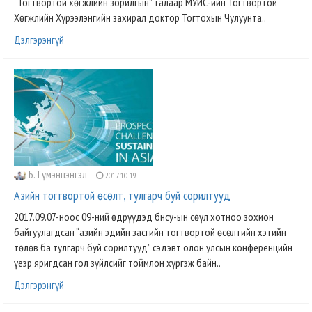
“Тогтвортой хөгжлийн зорилгын” талаар МУИС-ийн Тогтвортой
Хөгжлийн Хүрээлэнгийн захирал доктор Тогтохын Чулуунта..
Дэлгэрэнгүй
Б.Түмэнцэнгэл
2017-10-19
Азийн тогтвортой өсөлт, тулгарч буй сорилтууд
2017.09.07-ноос 09-ний өдрүүдэд бнсу-ын сөүл хотноо зохион
байгуулагдсан “азийн эдийн засгийн тогтвортой өсөлтийн хэтийн
төлөв ба тулгарч буй сорилтууд” сэдэвт олон улсын конференцийн
үеэр яригдсан гол зүйлсийг тоймлон хүргэж байн..
Дэлгэрэнгүй