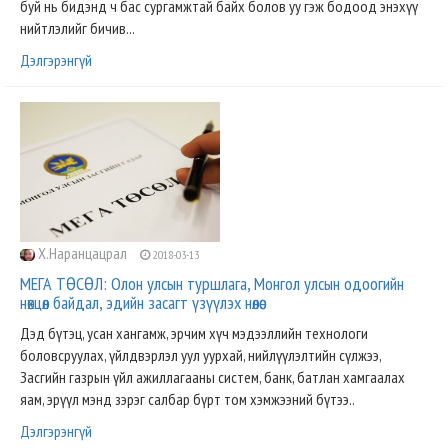
буй нь бидэнд ч бас сургамжтай байх болов уу гэж бодоод энэхүү
нийтлэлийг бичив...
Дэлгэрэнгүй
Х.Наранцацрал
2018-03-13
МЕГА ТӨСӨЛ: Олон улсын туршлага, Монгол улсын одоогийн
нөхцөл байдал, эдийн засагт үзүүлэх нөлөө
Дэд бүтэц, усан хангамж, эрчим хүч мэдээллийн технологи
боловсруулах, үйлдвэрлэл уул уурхай, нийлүүлэлтийн сүлжээ,
Засгийн газрын үйл ажиллагааны систем, банк, батлан хамгаалах
яам, эрүүл мэнд зэрэг салбар бүрт том хэмжээний бүтээ..
Дэлгэрэнгүй