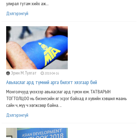
улирал тутам хийх аж...
Дэлгэрэнгүй
Эрин М.Тулгат
2018-04-16
Авьяаслаг ард түмний арга билэгт хязгаар бий
Монголчууд үнэхээр авьяаслаг ард түмэн юм. ТАТВАРЫН
ТОГТОЛЦОО нь бизнесийн яг эсрэг байхад л хувийн хэвшил маань
сайн ч, муу ч хөгжсөөр байна. ..
Дэлгэрэнгүй