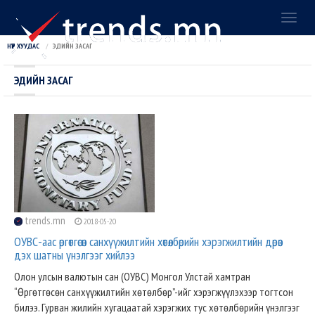
Toggl
naviga
НҮҮР ХУУДАС
ЭДИЙН ЗАСАГ
ЭДИЙН ЗАСАГ
trends.mn
2018-05-20
ОУВС-аас өргөтгөсөн санхүүжилтийн хөтөлбөрийн хэрэгжилтийн дөрөв
дэх шатны үнэлгээг хийлээ
Олон улсын валютын сан (ОУВС) Монгол Улстай хамтран
“Өргөтгөсөн санхүүжилтийн хөтөлбөр”-ийг хэрэгжүүлэхээр тогтсон
билээ. Гурван жилийн хугацаатай хэрэгжих тус хөтөлбөрийн үнэлгээг