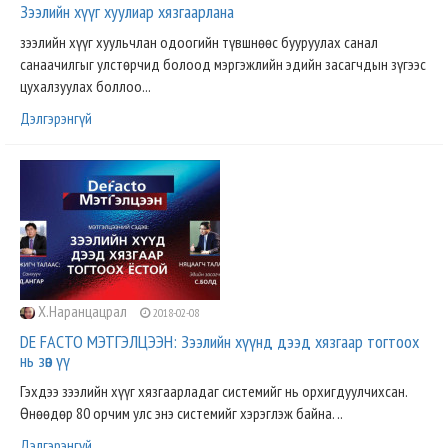
Зээлийн хүүг хуулиар хязгаарлана
зээлийн хүүг хуульчлан одоогийн түвшнөөс бууруулах санал
санаачилгыг улстөрчид болоод мэргэжлийн эдийн засагчдын зүгээс
цухалзуулах боллоо...
Дэлгэрэнгүй
Х.Наранцацрал
2018-02-08
DE FACTO МЭТГЭЛЦЭЭН: Зээлийн хүүнд дээд хязгаар тогтоох
нь зөв үү
Гэхдээ зээлийн хүүг хязгаарладаг системийг нь орхигдуулчихсан.
Өнөөдөр 80 орчим улс энэ системийг хэрэглэж байна. ..
Дэлгэрэнгүй