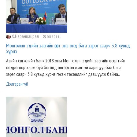
Х.Наранцацрал
2018-04-11
Монголын эдийн засгийн өсөлт энэ онд бага зэрэг саарч 3.8 хувьд
хүрнэ
Азийн хөгжлийн банк 2018 оны Монголын эдийн засгийн өсөлтийг
өөдрөгөөр харж буй бөгөөд өнгөрсөн жилтэй харьцуулбал бага
зэрэг саарч 3.8 хувьд хүрнэ гэсэн төсөөллийг дэвшүүлж байна..
Дэлгэрэнгүй