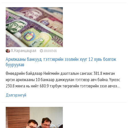
Х.Наранцацрал
2018-03-01
Арилжааны банкууд тэтгэврийн зээлийн хүүг 12 хувь болгож
бууруулав
Өнөөдрийн байдлаар Нийгмийн даатгалын сангаас 381.8 мянган
иргэн арилжааны 10 банкаар дамжуулан тэтгэвэр авч байна. Үүнээс
230.8 мянга нь нийт 680.9 тэрбум төгрөгийн тэтгэврийн зээл авчээ...
Дэлгэрэнгүй