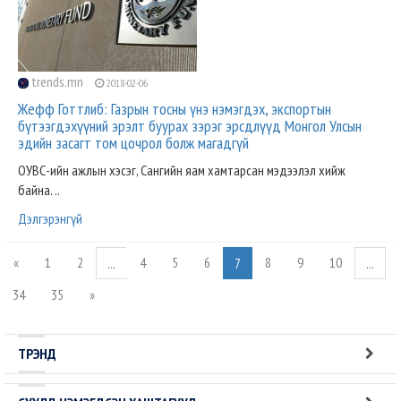
trends.mn
2018-02-06
Жефф Готтлиб: Газрын тосны үнэ нэмэгдэх, экспортын
бүтээгдэхүүний эрэлт буурах зэрэг эрсдлүүд Монгол Улсын
эдийн засагт том цочрол болж магадгүй
ОУВС-ийн ажлын хэсэг, Сангийн яам хамтарсан мэдээлэл хийж
байна. ..
Дэлгэрэнгүй
«
1
2
4
5
6
8
9
10
...
7
...
34
35
»
ТРЭНД