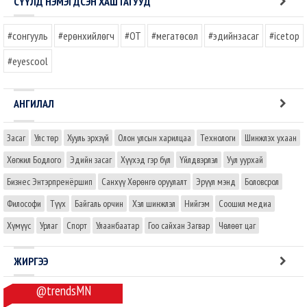
СҮҮЛД НЭМЭГДСЭН ХАШТАГУУД
#сонгууль
#ерөнхийлөгч
#OT
#мегатөсөл
#эдийнзасаг
#icetop
#eyescool
АНГИЛАЛ
Засаг
Улс төр
Хууль эрхзүй
Олон улсын харилцаа
Технологи
Шинжлэх ухаан
Хөгжил Бодлого
Эдийн засаг
Хүүхэд гэр бүл
Үйлдвэрлэл
Уул уурхай
Бизнес Энтэрпренёршип
Санхүү Хөрөнгө оруулалт
Эрүүл мэнд
Боловсрол
Философи
Түүх
Байгаль орчин
Хэл шинжлэл
Нийгэм
Соошил медиа
Хүмүүс
Урлаг
Спорт
Улаанбаатар
Гоо сайхан Загвар
Чөлөөт цаг
ЖИРГЭЭ
@trendsMN