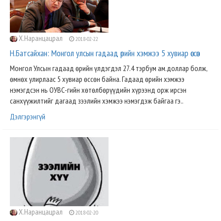
Х.Наранцацрал
2018-02-22
Н.Батсайхан: Монгол улсын гадаад өрийн хэмжээ 5 хувиар өссөн
Монгол Улсын гадаад өрийн үлдэгдэл 27.4 тэрбум ам.доллар болж,
өмнөх улирлаас 5 хувиар өссөн байна. Гадаад өрийн хэмжээ
нэмэгдсэн нь ОУВС-гийн хөтөлбөрүүдийн хүрээнд орж ирсэн
санхүүжилтийг дагаад зээлийн хэмжээ нэмэгдэж байгаа гэ..
Дэлгэрэнгүй
Х.Наранцацрал
2018-02-20