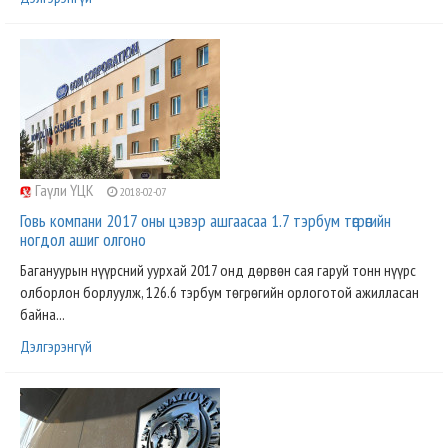
Гаүли ҮЦК
2018-02-07
Говь компани 2017 оны цэвэр ашгаасаа 1.7 тэрбум төгрөгийн
ногдол ашиг олгоно
Багануурын нүүрсний уурхай 2017 онд дөрвөн сая гаруй тонн нүүрс
олборлон борлуулж, 126.6 тэрбум төгрөгийн орлоготой ажилласан
байна...
Дэлгэрэнгүй