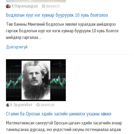
Х.Наранцацрал
2018-03-23
Бодлогын хүүг нэг хувиар бууруулж 10 хувь болголоо
Төв банкны Мөнгөний бодлогын зөвлөл хуралдаж шийдвэрээ
гаргаж бодлогын хүүг нэг нэгж хувиар бууруулж 10 хувь болгох
шийдвэр гаргалаа. ..
Дэлгэрэнгүй
Б.Эрдэнэбат
2018-03-20
Сталин ба Оросын эдийн засгийн шинжлэх ухааны хөгжил
Математикжсан санхүүтэй Оросын цагаач эдийн засагчийн ачаар
танилцсанаа дурсаад, энэ үндэстний оюуны потенциалаа алдаж