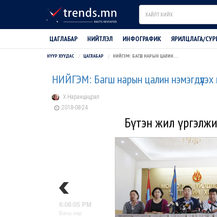
Search
ЦАГЛАБАР
НИЙТЛЭЛ
ИНФОГРАФИК
ЯРИЛЦЛАГА/СУР
НҮҮР ХУУДАС
ЦАГЛАБАР
НИЙГЭМ: БАГШ НАРЫН ЦАЛИН НЭМЭГДҮҮЛЭХ ШААРДЛАГА БА ЖИЛ ДАМНАСАН ТЭМЦЭЛ
НИЙГЭМ: Багш нарын цалин нэмэгдүүлэх
Х.Наранцацрал
2018-08-24
Бүтэн жил үргэлжи
6:08:05 PM
Багш нар