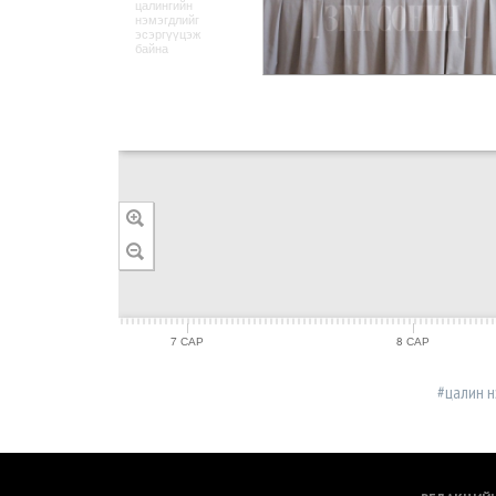
цалингийн
нэмэгдлийг
эсэргүүцэж
байна
7 САР
8 САР
#цалин н