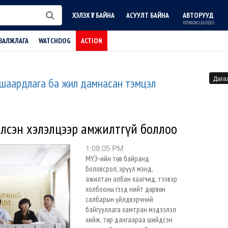
ХЭЛЭХ ҮГ БАЙНА
АСУУЛТ БАЙНА
АВТОРУУД
OPINION LEADERS
ВАЛЖЛАГА
WATCHDOG
ACTION
Дага
 шаардлага ба жил дамнасан тэмцэл
лсэн хэлэлцээр амжилтгүй боллоо
1:08:05 PM
МҮЭ-ийн төв байранд
боловсрол, эрүүл мэнд,
ажилтан албан хаагчид, тээвэр
холбооны гээд нийт дөрвөн
салбарын үйлдвэрчний
байгууллага хамтран мэдээлэл
хийж, төр дангаараа шийдсэн