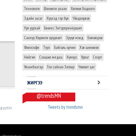
Технологи
Шинжлэх ухаан
Хөгжил Бодлого
Эдийн засаг
Хүүхэд гэр бүл
Үйлдвэрлэл
Уул уурхай
Бизнес Энтэрпренёршип
Санхүү Хөрөнгө оруулалт
Эрүүл мэнд
Боловсрол
Философи
Түүх
Байгаль орчин
Хэл шинжлэл
Нийгэм
Соошил медиа
Хүмүүс
Урлаг
Спорт
Улаанбаатар
Гоо сайхан Загвар
Чөлөөт цаг
ЖИРГЭЭ
@trendsMN
Tweets by trendsmn
гдүүлэх