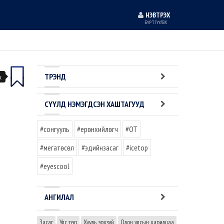
НЭВТРЭХ
БҮРТГҮҮЛЭХ
ТРЭНД
х
СҮҮЛД НЭМЭГДСЭН ХАШТАГУУД
#сонгууль
#ерөнхийлөгч
#OT
#мегатөсөл
#эдийнзасаг
#icetop
#eyescool
АНГИЛАЛ
Засаг
Улс төр
Хууль эрхзүй
Олон улсын харилцаа