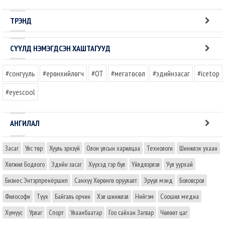
ТРЭНД
СҮҮЛД НЭМЭГДСЭН ХАШТАГУУД
#сонгууль
#ерөнхийлөгч
#OT
#мегатөсөл
#эдийнзасаг
#icetop
#eyescool
АНГИЛАЛ
Засаг
Улс төр
Хууль эрхзүй
Олон улсын харилцаа
Технологи
Шинжлэх ухаан
Хөгжил Бодлого
Эдийн засаг
Хүүхэд гэр бүл
Үйлдвэрлэл
Уул уурхай
Бизнес Энтэрпренёршип
Санхүү Хөрөнгө оруулалт
Эрүүл мэнд
Боловсрол
Философи
Түүх
Байгаль орчин
Хэл шинжлэл
Нийгэм
Соошил медиа
Хүмүүс
Урлаг
Спорт
Улаанбаатар
Гоо сайхан Загвар
Чөлөөт цаг