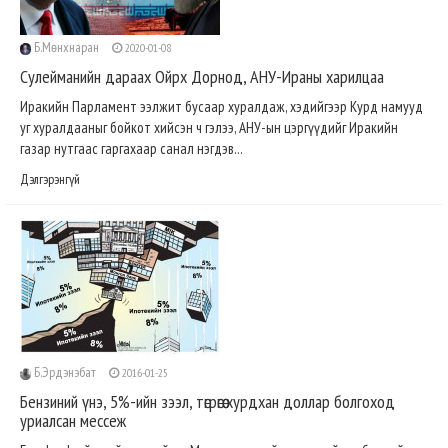
Б.Мөнхнаран
2020-01-08
Сулейманийн дараах Ойрх Дорнод, АНУ-Ираны харилцаа
Иракийн Парламент ээлжит бусаар хуралдаж, хэдийгээр Курд намууд
уг хуралдааныг бойкот хийсэн ч гэлээ, АНУ-ын цэргүүдийг Иракийн
газар нутгаас гаргахаар санал нэгдэв...
Дэлгэрэнгүй
Б.Эрдэнэбат
2016-01-25
Бензиний үнэ, 5%-ийн зээл, төгрөгөө хурдхан доллар болгоход
уриалсан мессеж