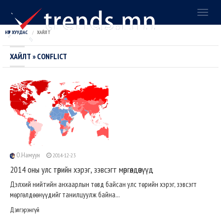
Toggl
naviga
НҮҮР ХУУДАС
ХАЙЛТ
ХАЙЛТ » CONFLICT
О.Намуун
2014-12-23
2014 оны улс төрийн хэрэг, зэвсэгт мөргөлдөөнүүд
Дэлхий нийтийн анхаарлын төвд байсан улс төрийн хэрэг, зэвсэгт
мөргөлдөөнүүдийг танилцуулж байна...
Дэлгэрэнгүй