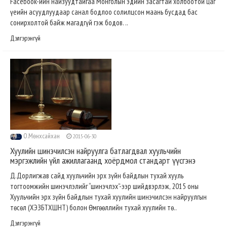
Facebook-ийн найзуудтайгаа Монголын эдийн засагтай холбоотой цаг
үеийн асуудлуудаар санал бодлоо солилцсон маань бусдад бас
сонирхолтой байж магадгүй гэж бодов. ..
Дэлгэрэнгүй
О.Мөнхсайхан
2015-06-30
Хуулийн шинэчилсэн найруулга батлагдвал хуульчийн
мэргэжлийн үйл ажиллагаанд хоёрдмол стандарт үүсгэнэ
Д.Дорлигжав сайд хуульчийн эрх зүйн байдлын тухай хууль
тогтоомжийн шинэчлэлийг “шинэчлэх”-ээр шийдвэрлэж, 2015 оны
Хуульчийн эрх зүйн байдлын тухай хуулийн шинэчилсэн найруулгын
төсөл (ХЭЗБТХШНТ) болон Өмгөөллийн тухай хуулийн тө..
Дэлгэрэнгүй