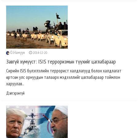
О.Намуун
2014-12-20
Завгүй хүмүүст: ISIS терроризмын түүхийг цаглабараар
Сирийн ISIS бүлэглэлийн террорист халдлагууд болон халдлагат
өртсөн улс орнуудын талаарх мэдээллийг цаглабараар тоймлон
харуулав..
Дэлгэрэнгүй